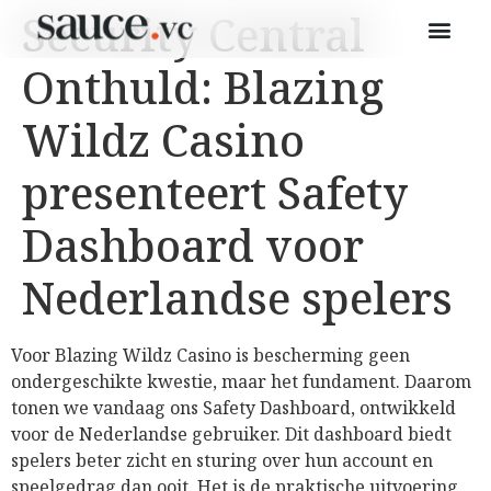
Security Central
Onthuld: Blazing
Wildz Casino
presenteert Safety
Dashboard voor
Nederlandse spelers
Voor Blazing Wildz Casino is bescherming geen
ondergeschikte kwestie, maar het fundament. Daarom
tonen we vandaag ons Safety Dashboard, ontwikkeld
voor de Nederlandse gebruiker. Dit dashboard biedt
spelers beter zicht en sturing over hun account en
speelgedrag dan ooit. Het is de praktische uitvoering