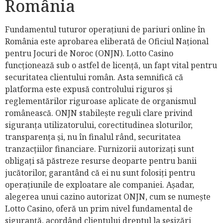
România
Fundamentul tuturor operațiuni de pariuri online în
România este aprobarea eliberată de Oficiul Național
pentru Jocuri de Noroc (ONJN). Lotto Casino
funcționează sub o astfel de licență, un fapt vital pentru
securitatea clientului român. Asta semnifică că
platforma este expusă controlului riguros și
reglementărilor riguroase aplicate de organismul
românească. ONJN stabilește reguli clare privind
siguranța utilizatorului, corectitudinea sloturilor,
transparența și, nu în finalul rând, securitatea
tranzacțiilor financiare. Furnizorii autorizați sunt
obligați să păstreze resurse deoparte pentru banii
jucătorilor, garantând că ei nu sunt folosiți pentru
operațiunile de exploatare ale companiei. Așadar,
alegerea unui cazino autorizat ONJN, cum se numește
Lotto Casino, oferă un prim nivel fundamental de
siguranță, acordând clientului dreptul la sesizări