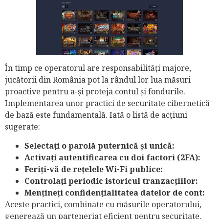
În timp ce operatorul are responsabilități majore,
jucătorii din România pot la rândul lor lua măsuri
proactive pentru a-și proteja contul și fondurile.
Implementarea unor practici de securitate cibernetică
de bază este fundamentală. Iată o listă de acțiuni
sugerate:
Selectați o parolă puternică și unică:
Activați autentificarea cu doi factori (2FA):
Feriți-vă de rețelele Wi-Fi publice:
Controlați periodic istoricul tranzacțiilor:
Mențineți confidențialitatea datelor de cont:
Aceste practici, combinate cu măsurile operatorului,
generează un parteneriat eficient pentru securitate.