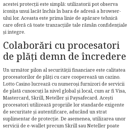
acestei protecții este simplă: utilizatorii pot observa
iconița unui lacăt închis în bara de adresă a browser-
ului lor. Aceasta este prima linie de apărare tehnică
care oferă că toate tranzacțiile tale rămân confidențiale
și integre.
Colaborări cu procesatori
de plăți demn de încredere
Un următor pilon al securității financiare este calitatea
procesatorilor de plăți cu care cooperează un cazino.
Lotto Casino lucrează cu numeroși furnizori de servicii
de plată cunoscuți la nivel global și local, cum ar fi Visa,
Mastercard, Skrill, Neteller și Paysafecard. Acești
procesatori utilizează propriile lor standarde exigente
de securitate și autentificare, aducând un strat
suplimentar de protecție. De asemenea, utilizarea unor
servicii de e-wallet precum Skrill sau Neteller poate