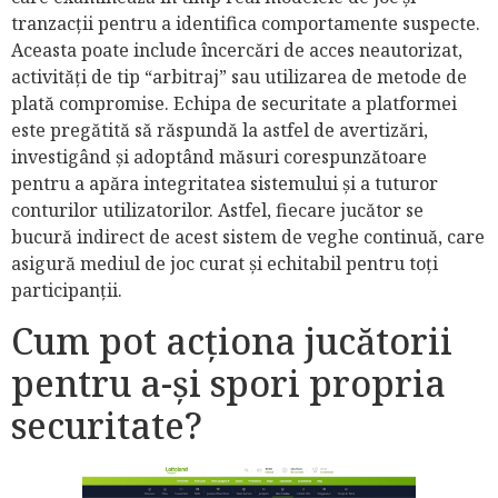
tranzacții pentru a identifica comportamente suspecte.
Aceasta poate include încercări de acces neautorizat,
activități de tip “arbitraj” sau utilizarea de metode de
plată compromise. Echipa de securitate a platformei
este pregătită să răspundă la astfel de avertizări,
investigând și adoptând măsuri corespunzătoare
pentru a apăra integritatea sistemului și a tuturor
conturilor utilizatorilor. Astfel, fiecare jucător se
bucură indirect de acest sistem de veghe continuă, care
asigură mediul de joc curat și echitabil pentru toți
participanții.
Cum pot acționa jucătorii
pentru a-și spori propria
securitate?