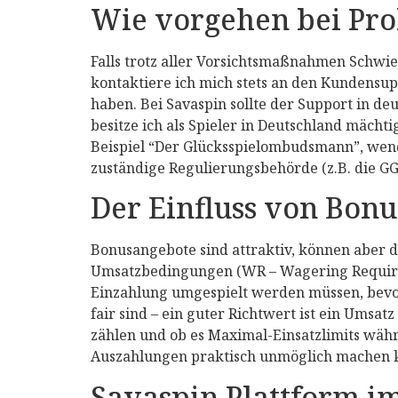
Wie vorgehen bei Pr
Falls trotz aller Vorsichtsmaßnahmen Schwie
kontaktiere ich mich stets an den Kundensup
haben. Bei Savaspin sollte der Support in d
besitze ich als Spieler in Deutschland mächt
Beispiel “Der Glücksspielombudsmann”, wenden
zuständige Regulierungsbehörde (z.B. die GG
Der Einfluss von Bon
Bonusangebote sind attraktiv, können aber 
Umsatzbedingungen (WR – Wagering Requireme
Einzahlung umgespielt werden müssen, bevor
fair sind – ein guter Richtwert ist ein Umsa
zählen und ob es Maximal-Einsatzlimits währ
Auszahlungen praktisch unmöglich machen 
Savaspin Plattform im