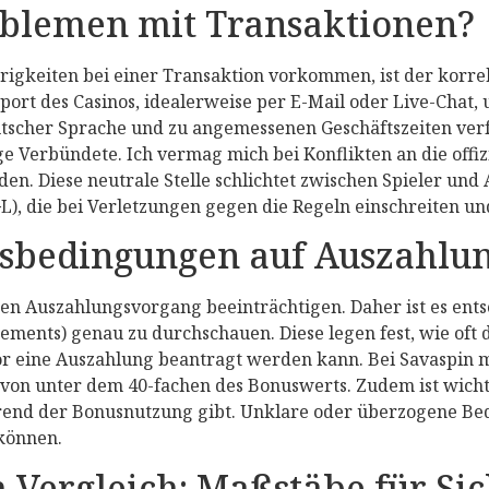
oblemen mit Transaktionen?
rigkeiten bei einer Transaktion vorkommen, ist der korrek
port des Casinos, idealerweise per E-Mail oder Live-Cha
eutscher Sprache und zu angemessenen Geschäftszeiten verf
ige Verbündete. Ich vermag mich bei Konflikten an die offi
. Diese neutrale Stelle schlichtet zwischen Spieler und A
L), die bei Verletzungen gegen die Regeln einschreiten u
usbedingungen auf Auszahlu
den Auszahlungsvorgang beeinträchtigen. Daher ist es ent
nts) genau zu durchschauen. Diese legen fest, wie oft d
 eine Auszahlung beantragt werden kann. Bei Savaspin m
tz von unter dem 40-fachen des Bonuswerts. Zudem ist wich
end der Bonusnutzung gibt. Unklare oder überzogene Bedi
können.
 Vergleich: Maßstäbe für Si