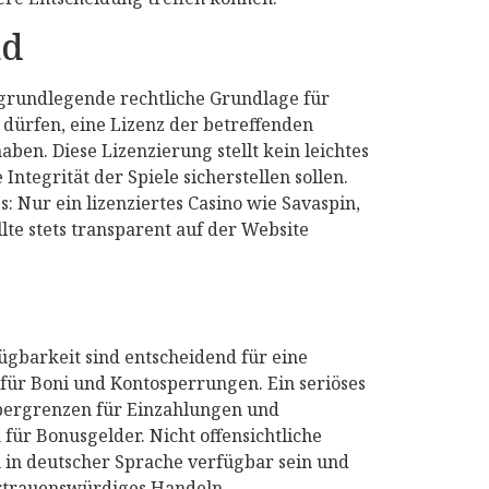
nd
ie grundlegende rechtliche Grundlage für
 dürfen, eine Lizenz der betreffenden
en. Diese Lizenzierung stellt kein leichtes
Integrität der Spiele sicherstellen sollen.
s: Nur ein lizenziertes Casino wie Savaspin,
lte stets transparent auf der Website
ügbarkeit sind entscheidend für eine
für Boni und Kontosperrungen. Ein seriöses
Obergrenzen für Einzahlungen und
ür Bonusgelder. Nicht offensichtliche
 in deutscher Sprache verfügbar sein und
ertrauenswürdiges Handeln.