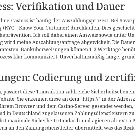
ss: Verifikation und Dauer
line-Casinos ist häufig der Auszahlungsprozess. Bei Savasp
ng (KYC – Know Your Customer) durchlaufen. Dies geschieht
eprävention. Ich soll dabei einen Ausweis sowie unter U
ng wird meine Auszahlungsanfrage abgewickelt. Die Dauer 
antesten, Banküberweisungen können 1-3 Werktage benötig
rozess klar kommuniziert. Unverhältnismäßig lange, grund
ngen: Codierung und zertifi
n, passiert diese Transaktion zahlreiche Sicherheitsebenen.
bsite. Sie erkennen diese an dem “https://” in der Adress
n Ihrem Browser und dem Casino-Server gesendet werden, u
und in Deutschland zugelassenen Zahlungsdienstleistern z
lbst maximale Sicherheitsstandards und agieren als extra 
dern an den Zahlungsdienstleiter übermittelt, was das Risik