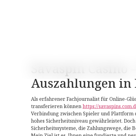
Savaspin Casino –
Auszahlungen in
Als erfahrener Fachjournalist für Online-Glüc
transferieren können
https://savaspins.com.d
Verbindung zwischen Spieler und Plattform da
hohes Sicherheitsniveau gewährleistet. Doch 
Sicherheitssysteme, die Zahlungswege, die B
Mein Ziel ist es, Ihnen eine fundierte und n