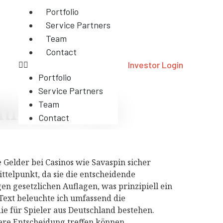
Portfolio
Service Partners
Team
Contact
Investor Login
Portfolio
Service Partners
hre Ein- und
Team
Contact
e Gelder bei Casinos wie Savaspin sicher
ttelpunkt, da sie die entscheidende
en gesetzlichen Auflagen, was prinzipiell ein
 Text beleuchte ich umfassend die
ie für Spieler aus Deutschland bestehen.
here Entscheidung treffen können.