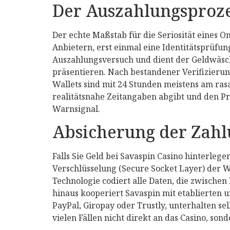
Der Auszahlungsproze
Der echte Maßstab für die Seriosität eines On
Anbietern, erst einmal eine Identitätsprüfu
Auszahlungsversuch und dient der Geldwäsch
präsentieren. Nach bestandener Verifizieru
Wallets sind mit 24 Stunden meistens am ras
realitätsnahe Zeitangaben abgibt und den P
Warnsignal.
Absicherung der Zahlu
Falls Sie Geld bei Savaspin Casino hinterlege
Verschlüsselung (Secure Socket Layer) der We
Technologie codiert alle Daten, die zwische
hinaus kooperiert Savaspin mit etablierten 
PayPal, Giropay oder Trustly, unterhalten se
vielen Fällen nicht direkt an das Casino, son