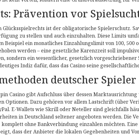
ts: Prävention vor Spielsuch
Glücksspielrechts ist der obligatorische Spielerschutz. S
rfügung zu stellen und auch einzuhalten. Diese Limits umfa
Beispiel ein monatliches Einzahlungslimit von 100, 500 od
gehoben werden – eine gesetzliche Karenzzeit soll impulsi
, sondern ein wesentlicher, gesetzlich vorgeschriebener 
eutiges Indiz dafür, dass das Casino seine gesellschaftli
methoden deutscher Spieler
n Casino gibt Aufschluss über dessen Marktausrichtung un
ten Optionen. Dazu gehören vor allem Lastschrift (über Ve
al. E-Wallets wie Skrill oder Neteller sind gleichfalls hä
heiten in Deutschland seltener angeboten werden. Die Ve
, die komplett ohne Bankverbindung einzahlen möchten. Eine
zeigt, dass der Anbieter die lokalen Gegebenheiten und Vor