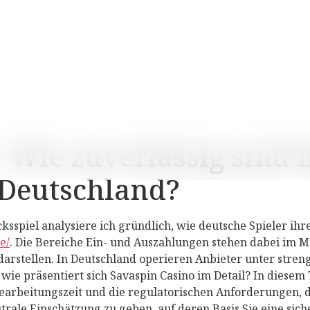
 Wie zuverlässig sind I
 Deutschland?
ksspiel analysiere ich gründlich, wie deutsche Spieler ihr
e/
. Die Bereiche Ein- und Auszahlungen stehen dabei im Mi
rstellen. In Deutschland operieren Anbieter unter streng
wie präsentiert sich Savaspin Casino im Detail? In diesem
earbeitungszeit und die regulatorischen Anforderungen, d
eutrale Einschätzung zu geben, auf deren Basis Sie eine sic