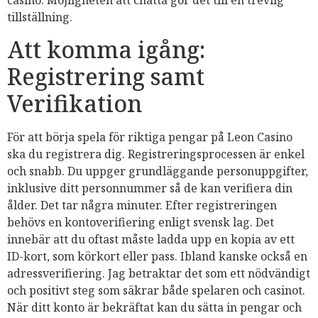
casino. Möjligheten att chatta gör det till en trevlig
tillställning.
Att komma igång:
Registrering samt
Verifikation
För att börja spela för riktiga pengar på Leon Casino
ska du registrera dig. Registreringsprocessen är enkel
och snabb. Du uppger grundläggande personuppgifter,
inklusive ditt personnummer så de kan verifiera din
ålder. Det tar några minuter. Efter registreringen
behövs en kontoverifiering enligt svensk lag. Det
innebär att du oftast måste ladda upp en kopia av ett
ID-kort, som körkort eller pass. Ibland kanske också en
adressverifiering. Jag betraktar det som ett nödvändigt
och positivt steg som säkrar både spelaren och casinot.
När ditt konto är bekräftat kan du sätta in pengar och