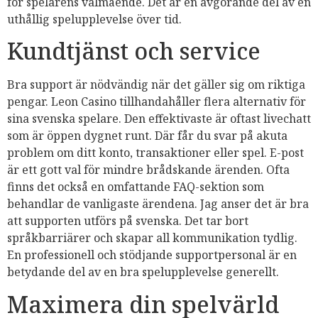
för spelarens välmående. Det är en avgörande del av en
uthållig spelupplevelse över tid.
Kundtjänst och service
Bra support är nödvändig när det gäller sig om riktiga
pengar. Leon Casino tillhandahåller flera alternativ för
sina svenska spelare. Den effektivaste är oftast livechatt
som är öppen dygnet runt. Där får du svar på akuta
problem om ditt konto, transaktioner eller spel. E-post
är ett gott val för mindre brådskande ärenden. Ofta
finns det också en omfattande FAQ-sektion som
behandlar de vanligaste ärendena. Jag anser det är bra
att supporten utförs på svenska. Det tar bort
språkbarriärer och skapar all kommunikation tydlig.
En professionell och stödjande supportpersonal är en
betydande del av en bra spelupplevelse generellt.
Maximera din spelvärld