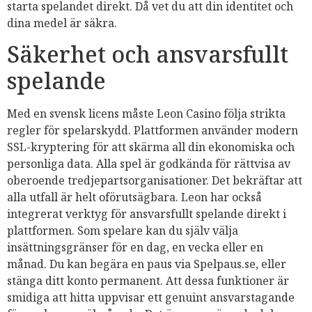
starta spelandet direkt. Då vet du att din identitet och
dina medel är säkra.
Säkerhet och ansvarsfullt
spelande
Med en svensk licens måste Leon Casino följa strikta
regler för spelarskydd. Plattformen använder modern
SSL-kryptering för att skärma all din ekonomiska och
personliga data. Alla spel är godkända för rättvisa av
oberoende tredjepartsorganisationer. Det bekräftar att
alla utfall är helt oförutsägbara. Leon har också
integrerat verktyg för ansvarsfullt spelande direkt i
plattformen. Som spelare kan du själv välja
insättningsgränser för en dag, en vecka eller en
månad. Du kan begära en paus via Spelpaus.se, eller
stänga ditt konto permanent. Att dessa funktioner är
smidiga att hitta uppvisar ett genuint ansvarstagande