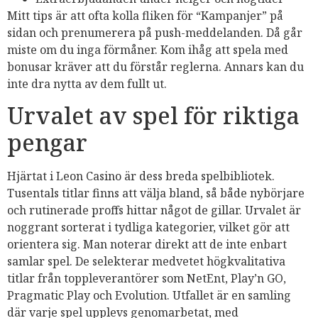
Mitt tips är att ofta kolla fliken för “Kampanjer” på
sidan och prenumerera på push-meddelanden. Då går
miste om du inga förmåner. Kom ihåg att spela med
bonusar kräver att du förstår reglerna. Annars kan du
inte dra nytta av dem fullt ut.
Urvalet av spel för riktiga
pengar
Hjärtat i Leon Casino är dess breda spelbibliotek.
Tusentals titlar finns att välja bland, så både nybörjare
och rutinerade proffs hittar något de gillar. Urvalet är
noggrant sorterat i tydliga kategorier, vilket gör att
orientera sig. Man noterar direkt att de inte enbart
samlar spel. De selekterar medvetet högkvalitativa
titlar från toppleverantörer som NetEnt, Play’n GO,
Pragmatic Play och Evolution. Utfallet är en samling
där varje spel upplevs genomarbetat, med