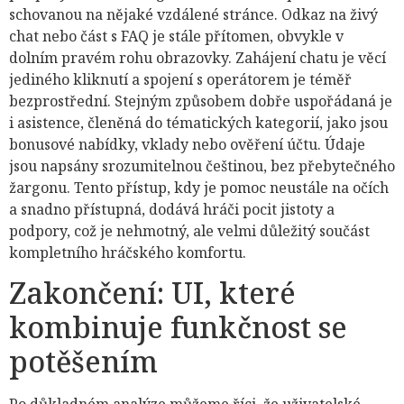
schovanou na nějaké vzdálené stránce. Odkaz na živý
chat nebo část s FAQ je stále přítomen, obvykle v
dolním pravém rohu obrazovky. Zahájení chatu je věcí
jediného kliknutí a spojení s operátorem je téměř
bezprostřední. Stejným způsobem dobře uspořádaná je
i asistence, členěná do tématických kategorií, jako jsou
bonusové nabídky, vklady nebo ověření účtu. Údaje
jsou napsány srozumitelnou češtinou, bez přebytečného
žargonu. Tento přístup, kdy je pomoc neustále na očích
a snadno přístupná, dodává hráči pocit jistoty a
podpory, což je nehmotný, ale velmi důležitý součást
kompletního hráčského komfortu.
Zakončení: UI, které
kombinuje funkčnost se
potěšením
Po důkladném analýze můžeme říci, že uživatelské