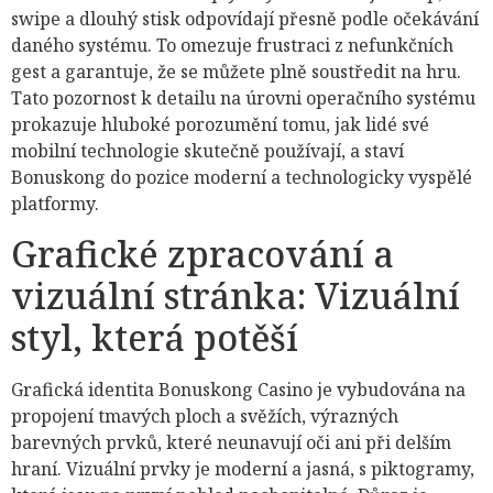
swipe a dlouhý stisk odpovídají přesně podle očekávání
daného systému. To omezuje frustraci z nefunkčních
gest a garantuje, že se můžete plně soustředit na hru.
Tato pozornost k detailu na úrovni operačního systému
prokazuje hluboké porozumění tomu, jak lidé své
mobilní technologie skutečně používají, a staví
Bonuskong do pozice moderní a technologicky vyspělé
platformy.
Grafické zpracování a
vizuální stránka: Vizuální
styl, která potěší
Grafická identita Bonuskong Casino je vybudována na
propojení tmavých ploch a svěžích, výrazných
barevných prvků, které neunavují oči ani při delším
hraní. Vizuální prvky je moderní a jasná, s piktogramy,