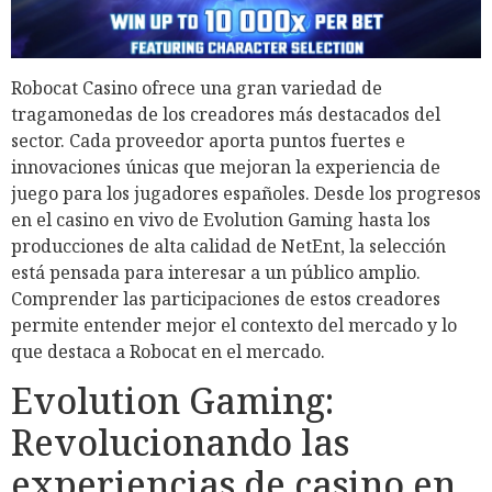
Robocat Casino ofrece una gran variedad de
tragamonedas de los creadores más destacados del
sector. Cada proveedor aporta puntos fuertes e
innovaciones únicas que mejoran la experiencia de
juego para los jugadores españoles. Desde los progresos
en el casino en vivo de Evolution Gaming hasta los
producciones de alta calidad de NetEnt, la selección
está pensada para interesar a un público amplio.
Comprender las participaciones de estos creadores
permite entender mejor el contexto del mercado y lo
que destaca a Robocat en el mercado.
Evolution Gaming:
Revolucionando las
experiencias de casino en