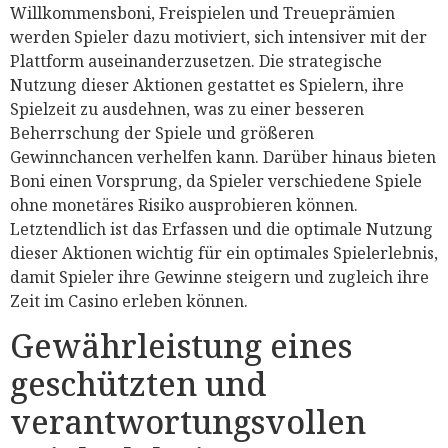
Willkommensboni, Freispielen und Treueprämien
werden Spieler dazu motiviert, sich intensiver mit der
Plattform auseinanderzusetzen. Die strategische
Nutzung dieser Aktionen gestattet es Spielern, ihre
Spielzeit zu ausdehnen, was zu einer besseren
Beherrschung der Spiele und größeren
Gewinnchancen verhelfen kann. Darüber hinaus bieten
Boni einen Vorsprung, da Spieler verschiedene Spiele
ohne monetäres Risiko ausprobieren können.
Letztendlich ist das Erfassen und die optimale Nutzung
dieser Aktionen wichtig für ein optimales Spielerlebnis,
damit Spieler ihre Gewinne steigern und zugleich ihre
Zeit im Casino erleben können.
Gewährleistung eines
geschützten und
verantwortungsvollen