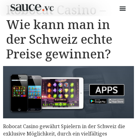
Robocat Casino –
Wie kann man in
der Schweiz echte
Preise gewinnen?
Robocat Casino gewährt Spielern in der Schweiz die
exklusive Möglichkeit, durch ein vielfältiges