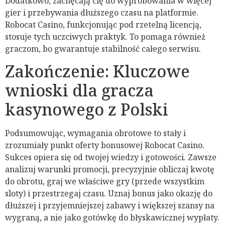
Dodatkowo, zachęcają cię do wypróbowania w więcej
gier i przebywania dłuższego czasu na platformie.
Robocat Casino, funkcjonując pod rzetelną licencją,
stosuje tych uczciwych praktyk. To pomaga również
graczom, bo gwarantuje stabilność całego serwisu.
Zakończenie: Kluczowe
wnioski dla gracza
kasynowego z Polski
Podsumowując, wymagania obrotowe to stały i
zrozumiały punkt oferty bonusowej Robocat Casino.
Sukces opiera się od twojej wiedzy i gotowości. Zawsze
analizuj warunki promocji, precyzyjnie obliczaj kwotę
do obrotu, graj we właściwe gry (przede wszystkim
sloty) i przestrzegaj czasu. Uznaj bonus jako okazję do
dłuższej i przyjemniejszej zabawy i większej szansy na
wygraną, a nie jako gotówkę do błyskawicznej wypłaty.