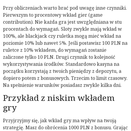
Przy obliczeniach warto brać pod uwagę inne czynniki.
Pierwszym to procentowy wkład gier (game
contribution). Nie każda gra jest uwzględniana w stu
procentach do wymagań. Sloty zwykle mają wkład w
100%, ale blackjack czy ruletka mogą mieć wkład na
poziomie 10% lub nawet 5%. Jeśli postawisz 100 PLN na
ruletce z 10% wkładem, do wymagań zostanie
zaliczone tylko 10 PLN. Drugi czynnik to kolejność
wykorzystywania środków. Standardowo kasyna na
początku korzystają z twoich pieniędzy z depozytu, a
dopiero potem z bonusowych. Trzecim to limit czasowy.
Na spełnienie warunków posiadasz zwykle kilka dni.
Przykład z niskim wkładem
gry
Przyjrzyjmy się, jak wkład gry ma wpływ na twoją
strategię. Masz do obrócenia 1000 PLN z bonusu. Grając