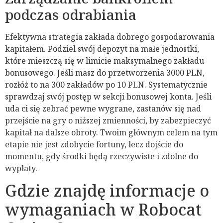
podczas odrabiania
Efektywna strategia zakłada dobrego gospodarowania
kapitałem. Podziel swój depozyt na małe jednostki,
które mieszczą się w limicie maksymalnego zakładu
bonusowego. Jeśli masz do przetworzenia 3000 PLN,
rozłóż to na 300 zakładów po 10 PLN. Systematycznie
sprawdzaj swój postęp w sekcji bonusowej konta. Jeśli
uda ci się zebrać pewne wygrane, zastanów się nad
przejście na gry o niższej zmienności, by zabezpieczyć
kapitał na dalsze obroty. Twoim głównym celem na tym
etapie nie jest zdobycie fortuny, lecz dojście do
momentu, gdy środki będą rzeczywiste i zdolne do
wypłaty.
Gdzie znajdę informacje o
wymaganiach w Robocat