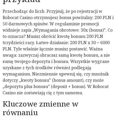
Przechodząc do liczb. Przyjmij, że po rejestracji w
Robocat Casino otrzymujesz bonus powitalny: 200 PLN i
50 darmowych spinów. W regulaminie promocji
widnieje zapis „Wymagania obrotowe: 30x (bonus)”. Co
to oznacza? Musisz obrócić kwotę bonusu 200 PLN
trzydzieści razy. Łatwe działanie: 200 PLN x 30 = 6000
PLN. Tyle właśnie łącznie musisz postawić. Ważna
uwaga: zazwyczaj obracasz samą kwotę bonusu, a nie
sumę twojego depozytu i bonusu. Wszystkie wygrane
uzyskane z tych środków również podlegają
wymaganiom. Niezmiennie upewnij się, czy mnożnik
dotyczy „kwoty bonusu” (bonus amount), czy może
„depozytu plus bonusu” (deposit + bonus). W Robocat
Casino nie zostawiają cię z tym samemu.
Kluczowe zmienne w
równaniu