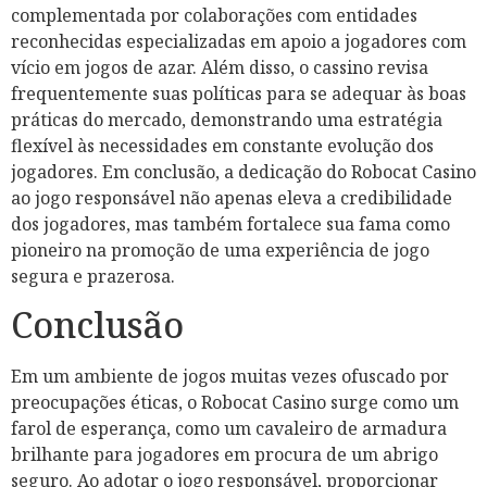
complementada por colaborações com entidades
reconhecidas especializadas em apoio a jogadores com
vício em jogos de azar. Além disso, o cassino revisa
frequentemente suas políticas para se adequar às boas
práticas do mercado, demonstrando uma estratégia
flexível às necessidades em constante evolução dos
jogadores. Em conclusão, a dedicação do Robocat Casino
ao jogo responsável não apenas eleva a credibilidade
dos jogadores, mas também fortalece sua fama como
pioneiro na promoção de uma experiência de jogo
segura e prazerosa.
Conclusão
Em um ambiente de jogos muitas vezes ofuscado por
preocupações éticas, o Robocat Casino surge como um
farol de esperança, como um cavaleiro de armadura
brilhante para jogadores em procura de um abrigo
seguro. Ao adotar o jogo responsável, proporcionar