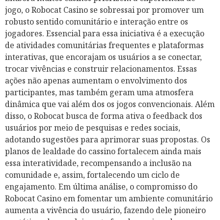
jogo, o Robocat Casino se sobressai por promover um
robusto sentido comunitário e interação entre os
jogadores. Essencial para essa iniciativa é a execução
de atividades comunitárias frequentes e plataformas
interativas, que encorajam os usuários a se conectar,
trocar vivências e construir relacionamentos. Essas
ações não apenas aumentam o envolvimento dos
participantes, mas também geram uma atmosfera
dinâmica que vai além dos os jogos convencionais. Além
disso, o Robocat busca de forma ativa o feedback dos
usuários por meio de pesquisas e redes sociais,
adotando sugestões para aprimorar suas propostas. Os
planos de lealdade do cassino fortalecem ainda mais
essa interatividade, recompensando a inclusão na
comunidade e, assim, fortalecendo um ciclo de
engajamento. Em última análise, o compromisso do
Robocat Casino em fomentar um ambiente comunitário
aumenta a vivência do usuário, fazendo dele pioneiro