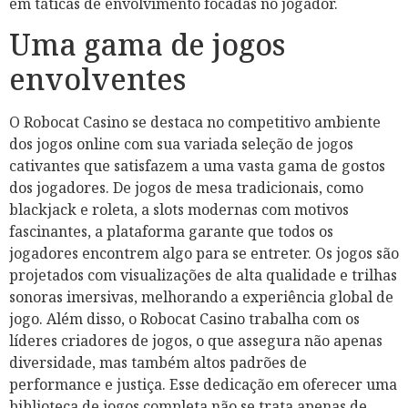
em táticas de envolvimento focadas no jogador.
Uma gama de jogos
envolventes
O Robocat Casino se destaca no competitivo ambiente
dos jogos online com sua variada seleção de jogos
cativantes que satisfazem a uma vasta gama de gostos
dos jogadores. De jogos de mesa tradicionais, como
blackjack e roleta, a slots modernas com motivos
fascinantes, a plataforma garante que todos os
jogadores encontrem algo para se entreter. Os jogos são
projetados com visualizações de alta qualidade e trilhas
sonoras imersivas, melhorando a experiência global de
jogo. Além disso, o Robocat Casino trabalha com os
líderes criadores de jogos, o que assegura não apenas
diversidade, mas também altos padrões de
performance e justiça. Esse dedicação em oferecer uma
biblioteca de jogos completa não se trata apenas de