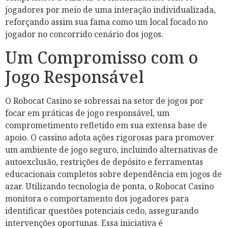
jogadores por meio de uma interação individualizada,
reforçando assim sua fama como um local focado no
jogador no concorrido cenário dos jogos.
Um Compromisso com o
Jogo Responsável
O Robocat Casino se sobressai na setor de jogos por
focar em práticas de jogo responsável, um
comprometimento refletido em sua extensa base de
apoio. O cassino adota ações rigorosas para promover
um ambiente de jogo seguro, incluindo alternativas de
autoexclusão, restrições de depósito e ferramentas
educacionais completos sobre dependência em jogos de
azar. Utilizando tecnologia de ponta, o Robocat Casino
monitora o comportamento dos jogadores para
identificar questões potenciais cedo, assegurando
intervenções oportunas. Essa iniciativa é