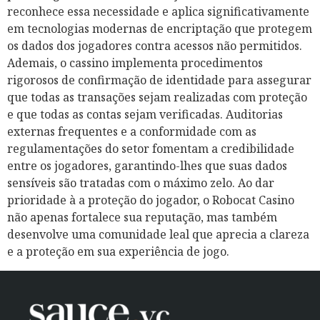
reconhece essa necessidade e aplica significativamente
em tecnologias modernas de encriptação que protegem
os dados dos jogadores contra acessos não permitidos.
Ademais, o cassino implementa procedimentos
rigorosos de confirmação de identidade para assegurar
que todas as transações sejam realizadas com proteção
e que todas as contas sejam verificadas. Auditorias
externas frequentes e a conformidade com as
regulamentações do setor fomentam a credibilidade
entre os jogadores, garantindo-lhes que suas dados
sensíveis são tratadas com o máximo zelo. Ao dar
prioridade à a proteção do jogador, o Robocat Casino
não apenas fortalece sua reputação, mas também
desenvolve uma comunidade leal que aprecia a clareza
e a proteção em sua experiência de jogo.