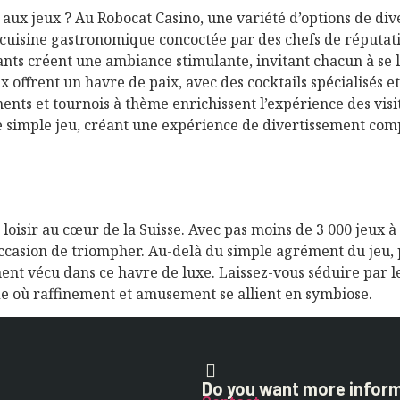
e aux jeux ? Au Robocat Casino, une variété d’options de d
uisine gastronomique concoctée par des chefs de réputatio
ivants créent une ambiance stimulante, invitant chacun à se 
x offrent un havre de paix, avec des cocktails spécialisés 
ents et tournois à thème enrichissent l’expérience des vis
simple jeu, créant une expérience de divertissement compl
 loisir au cœur de la Suisse. Avec pas moins de 3 000 jeux
casion de triompher. Au-delà du simple agrément du jeu, pr
ent vécu dans ce havre de luxe. Laissez-vous séduire par 
e où raffinement et amusement se allient en symbiose.
Do you want more infor