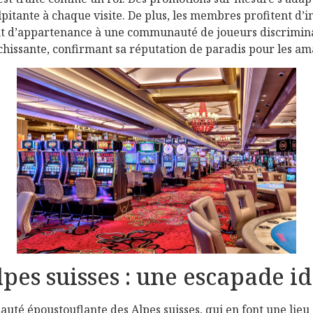
pitante à chaque visite. De plus, les membres profitent d’
ment d’appartenance à une communauté de joueurs discrimin
hissante, confirmant sa réputation de paradis pour les am
pes suisses : une escapade i
uté époustouflante des Alpes suisses, qui en font une lieu