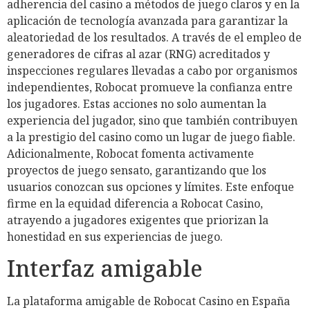
adherencia del casino a métodos de juego claros y en la
aplicación de tecnología avanzada para garantizar la
aleatoriedad de los resultados. A través de el empleo de
generadores de cifras al azar (RNG) acreditados y
inspecciones regulares llevadas a cabo por organismos
independientes, Robocat promueve la confianza entre
los jugadores. Estas acciones no solo aumentan la
experiencia del jugador, sino que también contribuyen
a la prestigio del casino como un lugar de juego fiable.
Adicionalmente, Robocat fomenta activamente
proyectos de juego sensato, garantizando que los
usuarios conozcan sus opciones y límites. Este enfoque
firme en la equidad diferencia a Robocat Casino,
atrayendo a jugadores exigentes que priorizan la
honestidad en sus experiencias de juego.
Interfaz amigable
La plataforma amigable de Robocat Casino en España