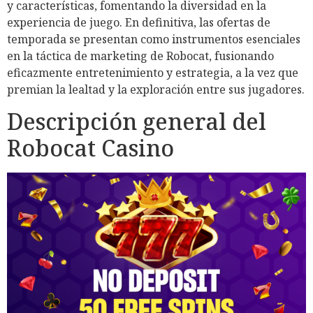
y características, fomentando la diversidad en la
experiencia de juego. En definitiva, las ofertas de
temporada se presentan como instrumentos esenciales
en la táctica de marketing de Robocat, fusionando
eficazmente entretenimiento y estrategia, a la vez que
premian la lealtad y la exploración entre sus jugadores.
Descripción general del
Robocat Casino