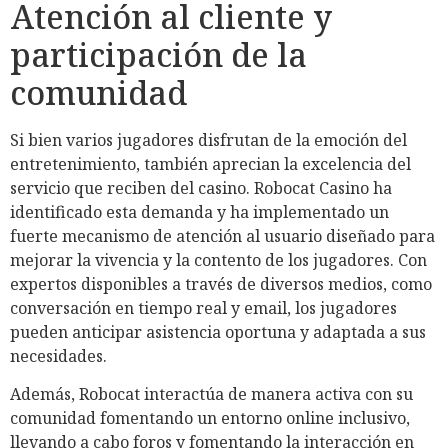
Atención al cliente y
participación de la
comunidad
Si bien varios jugadores disfrutan de la emoción del
entretenimiento, también aprecian la excelencia del
servicio que reciben del casino. Robocat Casino ha
identificado esta demanda y ha implementado un
fuerte mecanismo de atención al usuario diseñado para
mejorar la vivencia y la contento de los jugadores. Con
expertos disponibles a través de diversos medios, como
conversación en tiempo real y email, los jugadores
pueden anticipar asistencia oportuna y adaptada a sus
necesidades.
Además, Robocat interactúa de manera activa con su
comunidad fomentando un entorno online inclusivo,
llevando a cabo foros y fomentando la interacción en