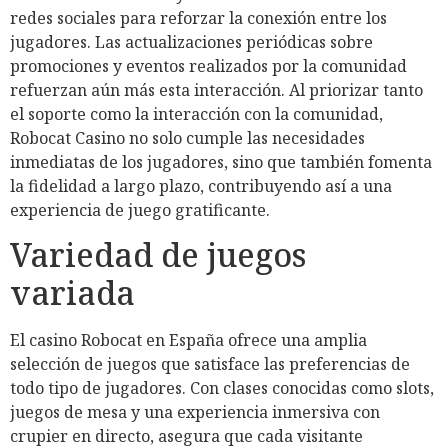
redes sociales para reforzar la conexión entre los
jugadores. Las actualizaciones periódicas sobre
promociones y eventos realizados por la comunidad
refuerzan aún más esta interacción. Al priorizar tanto
el soporte como la interacción con la comunidad,
Robocat Casino no solo cumple las necesidades
inmediatas de los jugadores, sino que también fomenta
la fidelidad a largo plazo, contribuyendo así a una
experiencia de juego gratificante.
Variedad de juegos
variada
El casino Robocat en España ofrece una amplia
selección de juegos que satisface las preferencias de
todo tipo de jugadores. Con clases conocidas como slots,
juegos de mesa y una experiencia inmersiva con
crupier en directo, asegura que cada visitante