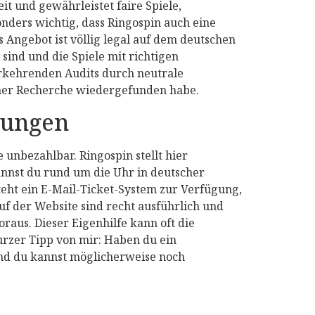
t und gewährleistet faire Spiele,
nders wichtig, dass Ringospin auch eine
 Angebot ist völlig legal auf dem deutschen
sind und die Spiele mit richtigen
erkehrenden Audits durch neutrale
einer Recherche wiedergefunden habe.
rungen
unbezahlbar. Ringospin stellt hier
kannst du rund um die Uhr in deutscher
ht ein E-Mail-Ticket-System zur Verfügung,
uf der Website sind recht ausführlich und
aus. Dieser Eigenhilfe kann oft die
kurzer Tipp von mir: Haben du ein
 und du kannst möglicherweise noch