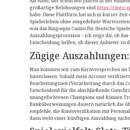
Als einer, der schon seit Jahren in der ein
großartige Belohnungen sind
https://ringo-s
habe. Diese Plattform hat sich in kurzer Zei
Spielerlebnis ohne ausgedehnte Wartezeiten a
was das Ringospin Casino für deutsche Spiele
Auszahlungsprozessen – ich zeige dir, ob das C
Entscheidung helfen, ob dieser Anbieter zu 
Zügige Auszahlungen:
Nun kommen wir zum Kernversprechen im Tite
hinterlassen. Sobald mein Account verifizier
Bearbeitungszeit (Verarbeitung durch das Ca
Entscheidend für die abschließende Gutschrif
unangefochtenen Champions und können Transa
Banküberweisungen dauern natürlich die üblic
empfehle, die Kontoverifikation mit Person
dann steht einer künftigen Auszahlung nichts