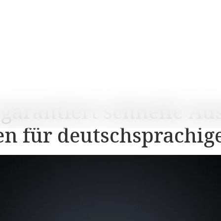
 garantiert schnelle A
n für deutschsprachige