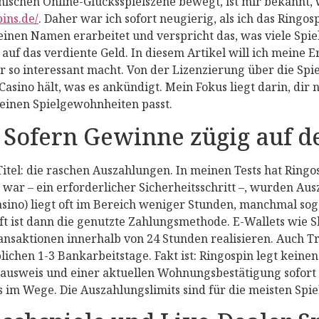
heimischen Online-Glücksspielszene bewegt, ist mir bekann
pins.de/
. Daher war ich sofort neugierig, als ich das Ringo
t einen Namen erarbeitet und verspricht das, was viele Spi
uf das verdiente Geld. In diesem Artikel will ich meine Erf
r so interessant macht. Von der Lizenzierung über die Spi
asino hält, was es ankündigt. Mein Fokus liegt darin, dir nü
deinen Spielgewohnheiten passt.
 Sofern Gewinne zügig auf 
l: die raschen Auszahlungen. In meinen Tests hat Ringo
t war – ein erforderlicher Sicherheitsschritt –, wurden Au
sino) liegt oft im Bereich weniger Stunden, manchmal sog
t ist dann die genutzte Zahlungsmethode. E-Wallets wie Skr
ktionen innerhalb von 24 Stunden realisieren. Auch Trus
hen 1-3 Bankarbeitstage. Fakt ist: Ringospin legt keinen 
alausweis und einer aktuellen Wohnungsbestätigung sofort
 im Wege. Die Auszahlungslimits sind für die meisten Spie