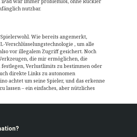
m iPad war immer problemlos, ohne Ruckler
fänglich nutzbar.
 Spielerwohl. Wie bereits angemerkt,
L-Verschlüsselungstechnologie , um alle
lso vor illegalem Zugriff gesichert. Noch
Werkzeugen, die mir ermöglichen, die
u festlegen, Verlustlimits zu bestimmen oder
auch direkte Links zu autonomen
ino achtet um seine Spieler, und das erkenne
u lassen – ein einfaches, aber nützliches
mation?