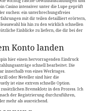
t, wie wichtig rasche Gewinnauszahlungen und
spin Casino intensiver unter die Lupe geprüft
eler suchen: ein unterbrechungsfreies
ahrungen mit dir teilen detailliert erörtern,
eleauswahl bis hin zu den wirklich schnellen
tzliche Einblicke zu liefern, die dir bei der
dem Konto landen
spin hier einen hervorragenden Eindruck
szahlungsanträge schnell bearbeitet. Die
ar innerhalb von eines Werktages.
ill oder Neteller sind hier die
tly ist eine extrem schnelle Option.
zusätzlichen Bremsklotz in den Prozess. Ich
 nach der Registrierung durchzuführen,
ler mehr als ausreichend.