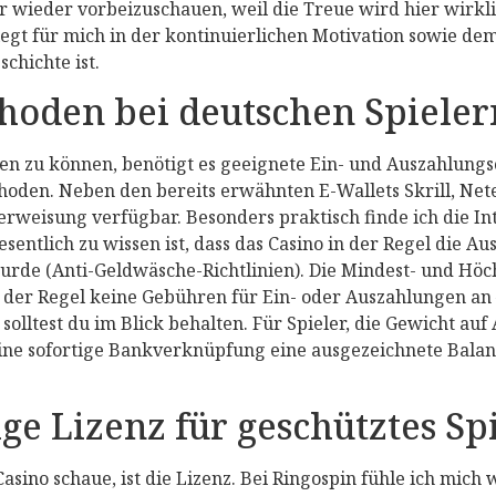
er wieder vorbeizuschauen, weil die Treue wird hier wirk
gt für mich in der kontinuierlichen Motivation sowie dem
hichte ist.
hoden bei deutschen Spieler
n zu können, benötigt es geeignete Ein- und Auszahlungsop
oden. Neben den bereits erwähnten E-Wallets Skrill, Net
rweisung verfügbar. Besonders praktisch finde ich die In
esentlich zu wissen ist, dass das Casino in der Regel die A
wurde (Anti-Geldwäsche-Richtlinien). Die Mindest- und Hö
 der Regel keine Gebühren für Ein- oder Auszahlungen an – 
olltest du im Blick behalten. Für Spieler, die Gewicht auf 
eine sofortige Bankverknüpfung eine ausgezeichnete Balan
e Lizenz für geschütztes Sp
sino schaue, ist die Lizenz. Bei Ringospin fühle ich mich w