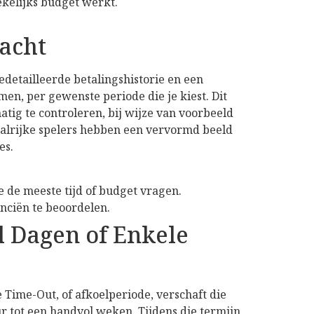
ekelijks budget werkt.
racht
gedetailleerde betalingshistorie en een
en, per gewenste periode die je kiest. Dit
tig te controleren, bij wijze van voorbeeld
Talrijke spelers hebben een vervormd beeld
es.
e de meeste tijd of budget vragen.
anciën te beoordelen.
l Dagen of Enkele
e Time-Out, of afkoelperiode, verschaft die
ur tot een handvol weken. Tijdens die termijn