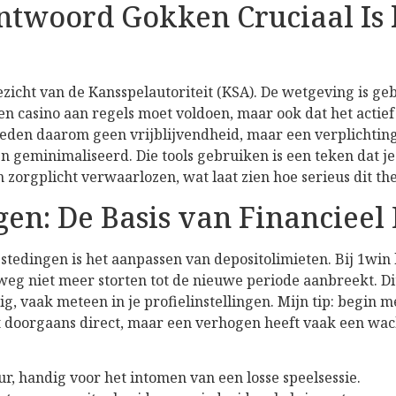
twoord Gokken Cruciaal Is 
ezicht van de Kansspelautoriteit (KSA). De wetgeving is 
en casino aan regels moet voldoen, maar ook dat het actief
den daarom geen vrijblijvendheid, maar een verplichting. 
geminimaliseerd. Die tools gebruiken is een teken dat j
 zorgplicht verwaarlozen, wat laat zien hoe serieus dit th
gen: De Basis van Financieel
stedingen is het aanpassen van depositolimieten. Bij 1win
lweg niet meer storten tot de nieuwe periode aanbreekt. D
g, vaak meteen in je profielinstellingen. Mijn tip: begin m
t doorgaans direct, maar een verhogen heeft vaak een wacht
, handig voor het intomen van een losse speelsessie.