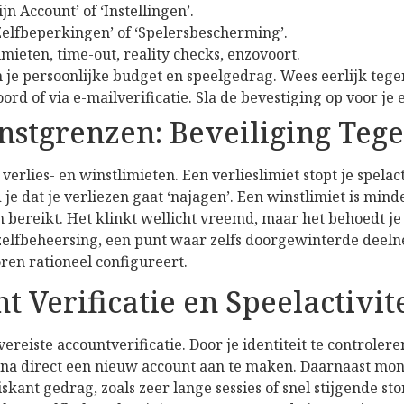
n Account’ of ‘Instellingen’.
Zelfbeperkingen’ of ‘Spelersbescherming’.
imieten, time-out, reality checks, enzovoort.
n je persoonlijke budget en speelgedrag. Wees eerlijk tegen
rd of via e-mailverificatie. Sla de bevestiging op voor je 
nstgrenzen: Beveiliging Teg
verlies- en winstlimieten. Een verlieslimiet stopt je spela
 je dat je verliezen gaat ‘najagen’. Een winstlimiet is min
som bereikt. Het klinkt wellicht vreemd, maar het behoedt j
n zelfbeheersing, een punt waar zelfs doorgewinterde dee
oren rationeel configureert.
t Verificatie en Speelactivit
 vereiste accountverificatie. Door je identiteit te control
rna direct een nieuw account aan te maken. Daarnaast monit
iskant gedrag, zoals zeer lange sessies of snel stijgende st