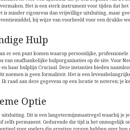
vermaken. Het is een sterk instrument voor tijden dat het 
et is minder rigoureus dan vrijwillige uitsluiting, maar g
ventiemiddel, bij wijze van voorbeeld voor een drukke w
ndige Hulp
n er een punt komen waarop persoonlijke, professionele 
 van onafhankelijke hulporganisaties op de site. Voor Ned
en haar hulplijn Cruciaal. Deze instanties bieden naamlo
it noemen is geen formaliteit. Het is een levensbelangrijk
. Ik raad aan deze gegevens op een locatie te noteren; je k
tieme Optie
 uitsluiting. Dit is een langetermijnmaatregel waarbij je jeze
f zelfs permanent. Gedurende die tijd is het onmogelijk om 
entieel voor spelers die ernstige zorgen hebben over hun g