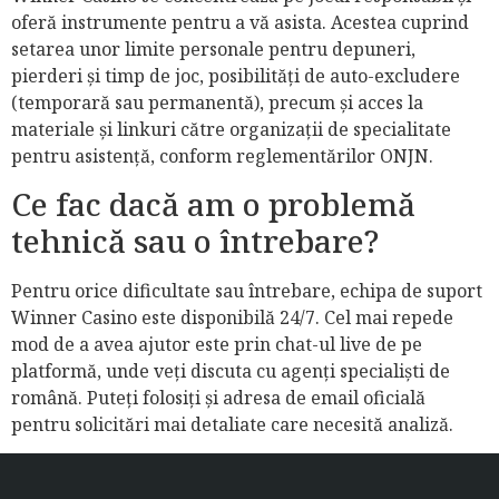
oferă instrumente pentru a vă asista. Acestea cuprind
setarea unor limite personale pentru depuneri,
pierderi și timp de joc, posibilități de auto-excludere
(temporară sau permanentă), precum și acces la
materiale și linkuri către organizații de specialitate
pentru asistență, conform reglementărilor ONJN.
Ce fac dacă am o problemă
tehnică sau o întrebare?
Pentru orice dificultate sau întrebare, echipa de suport
Winner Casino este disponibilă 24/7. Cel mai repede
mod de a avea ajutor este prin chat-ul live de pe
platformă, unde veți discuta cu agenți specialiști de
română. Puteți folosiți și adresa de email oficială
pentru solicitări mai detaliate care necesită analiză.