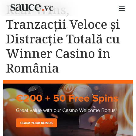
Real Wins,
Tranzacții Veloce și
Distracție Totală cu
Winner Casino în
România