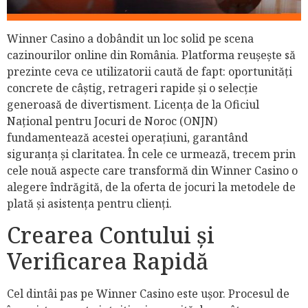
Winner Casino a dobândit un loc solid pe scena
cazinourilor online din România. Platforma reușește să
prezinte ceva ce utilizatorii caută de fapt: oportunități
concrete de câștig, retrageri rapide și o selecție
generoasă de divertisment. Licența de la Oficiul
Național pentru Jocuri de Noroc (ONJN)
fundamentează acestei operațiuni, garantând
siguranța și claritatea. În cele ce urmează, trecem prin
cele nouă aspecte care transformă din Winner Casino o
alegere îndrăgită, de la oferta de jocuri la metodele de
plată și asistența pentru clienți.
Crearea Contului și
Verificarea Rapidă
Cel dintâi pas pe Winner Casino este ușor. Procesul de