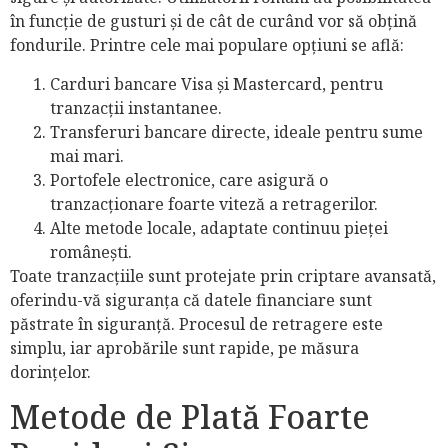
în funcție de gusturi și de cât de curând vor să obțină
fondurile. Printre cele mai populare opțiuni se află:
Carduri bancare Visa și Mastercard, pentru
tranzacții instantanee.
Transferuri bancare directe, ideale pentru sume
mai mari.
Portofele electronice, care asigură o
tranzacționare foarte viteză a retragerilor.
Alte metode locale, adaptate continuu pieței
românești.
Toate tranzacțiile sunt protejate prin criptare avansată,
oferindu-vă siguranța că datele financiare sunt
păstrate în siguranță. Procesul de retragere este
simplu, iar aprobările sunt rapide, pe măsura
dorințelor.
Metode de Plată Foarte