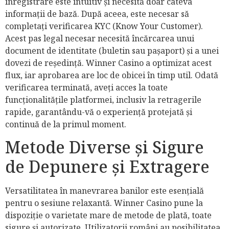
înregistrare este intuitiv și necesită doar câteva
informații de bază. După aceea, este necesar să
completați verificarea KYC (Know Your Customer).
Acest pas legal necesar necesită încărcarea unui
document de identitate (buletin sau pașaport) și a unei
dovezi de reședință. Winner Casino a optimizat acest
flux, iar aprobarea are loc de obicei în timp util. Odată
verificarea terminată, aveți acces la toate
funcționalitățile platformei, inclusiv la retragerile
rapide, garantându-vă o experiență protejată și
continuă de la primul moment.
Metode Diverse și Sigure
de Depunere și Extragere
Versatilitatea în manevrarea banilor este esențială
pentru o sesiune relaxantă. Winner Casino pune la
dispoziție o varietate mare de metode de plată, toate
sigure și autorizate. Utilizatorii români au posibilitatea