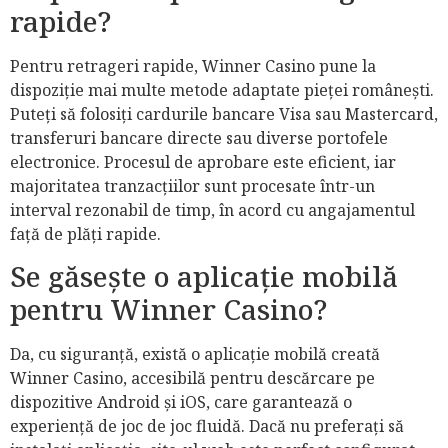
rapide?
Pentru retrageri rapide, Winner Casino pune la
dispoziție mai multe metode adaptate pieței românești.
Puteți să folosiți cardurile bancare Visa sau Mastercard,
transferuri bancare directe sau diverse portofele
electronice. Procesul de aprobare este eficient, iar
majoritatea tranzacțiilor sunt procesate într-un
interval rezonabil de timp, în acord cu angajamentul
față de plăți rapide.
Se găsește o aplicație mobilă
pentru Winner Casino?
Da, cu siguranță, există o aplicație mobilă creată
Winner Casino, accesibilă pentru descărcare pe
dispozitive Android și iOS, care garantează o
experiență de joc de joc fluidă. Dacă nu preferați să