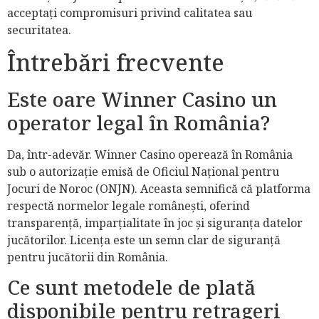
acceptați compromisuri privind calitatea sau
securitatea.
Întrebări frecvente
Este oare Winner Casino un
operator legal în România?
Da, într-adevăr. Winner Casino operează în România
sub o autorizație emisă de Oficiul Național pentru
Jocuri de Noroc (ONJN). Aceasta semnifică că platforma
respectă normelor legale românești, oferind
transparență, imparțialitate în joc și siguranța datelor
jucătorilor. Licența este un semn clar de siguranță
pentru jucătorii din România.
Ce sunt metodele de plată
disponibile pentru retrageri