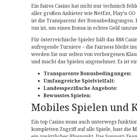
Ein faires Casino hat nicht nur technisch feh
aller großen Anbieter wie NetEnt, Play’n GO 
ist die Transparenz der Bonusbedingungen. D
tun ist, um einen Bonus in echtes Geld umz
Für österreichische Spieler hält das 888 C
aufregende Turniere – die Fairness bleibt i
werden Sie nur selten von verborgenen Klau
und macht das Spielen angenehmer. Es ist ei
Transparente Bonusbedingungen:
Umfangreiche Spielvielfalt:
Landesspezifische Angebote:
Bewusstes Spielen:
Mobiles Spielen und 
Ein top Casino muss auch unterwegs funktioni
kompletten Zugriff auf alle Spiele, hast di
ein zusätzlicher Pluspunkt. Das Support-Tea