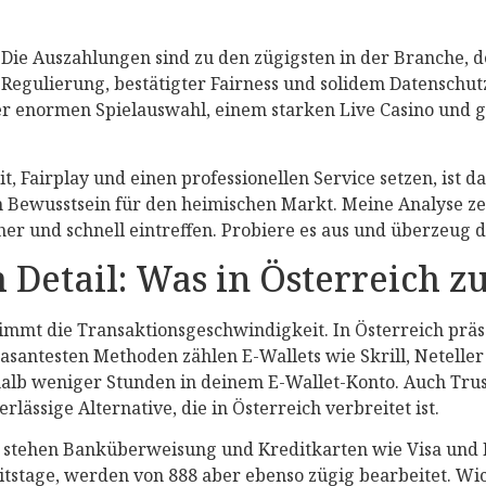
. Die Auszahlungen sind zu den zügigsten in der Branche, 
egulierung, bestätigter Fairness und solidem Datenschutz 
r enormen Spielauswahl, einem starken Live Casino und g
eit, Fairplay und einen professionellen Service setzen, ist
m Bewusstsein für den heimischen Markt. Meine Analyse zei
her und schnell eintreffen. Probiere es aus und überzeug di
etail: Was in Österreich zu
mt die Transaktionsgeschwindigkeit. In Österreich präsen
santesten Methoden zählen E-Wallets wie Skrill, Neteller 
alb weniger Stunden in deinem E-Wallet-Konto. Auch Trustl
ässige Alternative, die in Österreich verbreitet ist.
n, stehen Banküberweisung und Kreditkarten wie Visa und
itstage, werden von 888 aber ebenso zügig bearbeitet. Wich