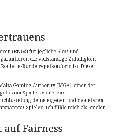
Vertrauens
oren (RNGs) für jegliche Slots und
arantieren die vollständige Zufälligkeit
e Roulette-Runde regelkonform ist. Diese
r Malta Gaming Authority (MGA), einer der
geln zum Spielerschutz, zur
rschlüsselung deine eigenen und monetären
ntspanntes Spielen. Ich fühle mich als Spieler
auf Fairness