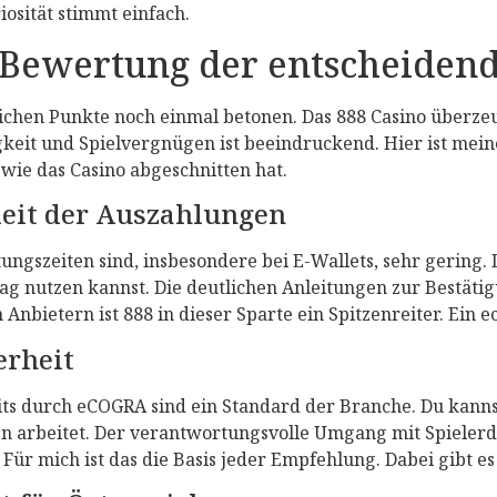
osität stimmt einfach.
 Bewertung der entscheiden
chen Punkte noch einmal betonen. Das 888 Casino überzeug
igkeit und Spielvergnügen ist beeindruckend. Hier ist mei
wie das Casino abgeschnitten hat.
eit der Auszahlungen
ngszeiten sind, insbesondere bei E-Wallets, sehr gering. De
ag nutzen kannst. Die deutlichen Anleitungen zur Bestät
Anbietern ist 888 in dieser Sparte ein Spitzenreiter. Ein 
erheit
 durch eCOGRA sind ein Standard der Branche. Du kannst 
en arbeitet. Der verantwortungsvolle Umgang mit Spielerda
. Für mich ist das die Basis jeder Empfehlung. Dabei gibt 