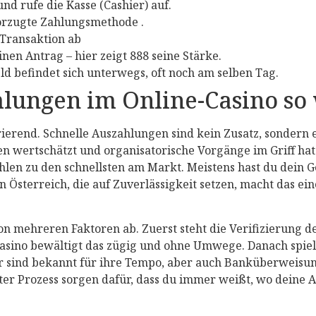
nd rufe die Kasse (Cashier) auf.
orzugte Zahlungsmethode .
 Transaktion ab
nen Antrag – hier zeigt 888 seine Stärke.
ld befindet sich unterwegs, oft noch am selben Tag.
ungen im Online-Casino so 
trierend. Schnelle Auszahlungen sind kein Zusatz, sonder
den wertschätzt und organisatorische Vorgänge im Griff ha
hlen zu den schnellsten am Markt. Meistens hast du dein G
 Österreich, die auf Zuverlässigkeit setzen, macht das ein
n mehreren Faktoren ab. Zuerst steht die Verifizierung dein
asino bewältigt das zügig und ohne Umwege. Danach spie
ler sind bekannt für ihre Tempo, aber auch Banküberweisu
ter Prozess sorgen dafür, dass du immer weißt, wo deine A