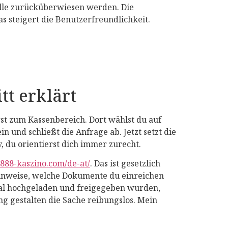
elle zurücküberwiesen werden. Die
s steigert die Benutzerfreundlichkeit.
tt erklärt
erst zum Kassenbereich. Dort wählst du auf
 und schließt die Anfrage ab. Jetzt setzt die
, du orientierst dich immer zurecht.
//888-kaszino.com/de-at/
. Das ist gesetzlich
 Hinweise, welche Dokumente du einreichen
mal hochgeladen und freigegeben wurden,
g gestalten die Sache reibungslos. Mein