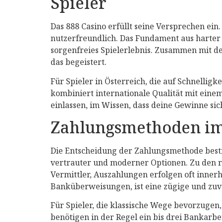
Spieler
Das 888 Casino erfüllt seine Versprechen ein
nutzerfreundlich. Das Fundament aus harter R
sorgenfreies Spielerlebnis. Zusammen mit de
das begeistert.
Für Spieler in Österreich, die auf Schnelligk
kombiniert internationale Qualität mit eine
einlassen, im Wissen, dass deine Gewinne sic
Zahlungsmethoden im D
Die Entscheidung der Zahlungsmethode bestim
vertrauter und moderner Optionen. Zu den ra
Vermittler, Auszahlungen erfolgen oft innerh
Banküberweisungen, ist eine zügige und zuverl
Für Spieler, die klassische Wege bevorzuge
benötigen in der Regel ein bis drei Bankarbe