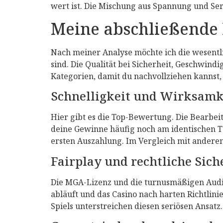
wert ist. Die Mischung aus Spannung und Seri
Meine abschließende
Nach meiner Analyse möchte ich die wesentli
sind. Die Qualität bei Sicherheit, Geschwind
Kategorien, damit du nachvollziehen kannst, 
Schnelligkeit und Wirksamk
Hier gibt es die Top-Bewertung. Die Bearbeitu
deine Gewinne häufig noch am identischen T
ersten Auszahlung. Im Vergleich mit anderen 
Fairplay und rechtliche Sich
Die MGA-Lizenz und die turnusmäßigen Audits
abläuft und das Casino nach harten Richtlini
Spiels unterstreichen diesen seriösen Ansatz