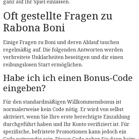
ganz auf Ihr Spiel einlassen.
Oft gestellte Fragen zu
Rabona Boni
Einige Fragen zu Boni und deren Ablauf tauchen
regelmäßig auf. Die folgenden Antworten werden
verbreitete Unklarheiten beseitigen und dir einen
reibungslosen Start ermöglichen.
Habe ich ich einen Bonus-Code
eingeben?
Für den standardmäßigen Willkommensbonus ist
normalerweise kein Code nötig. Er wird von selbst
aktiviert, wenn Sie Ihre erste berechtigte Einzahlung
durchgeführt haben und Ihr Konto verifiziert ist. Für
spezifische, befristete Promotionen kann jedoch ein
Code notwendig sein. Diesen Code geben Sie dann beim