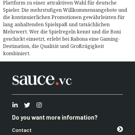
Plattform zu einer attraktiven Wahl für deutsche
Spieler. Die mehrstufigen Willkommensangebote und
die kontinuierlichen Promotionen gewährleisten für
lang anhaltenden Spielspaß und tatsächlichen
Mehrwert. Wer die Spielregeln kennt und die Boni
geschickt einsetzt, erlebt bei Rabona eine Gaming-
Destination, die Qualität und Großzügigkeit
kombiniert.
Do you want more information?
Contact