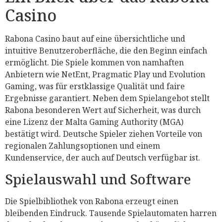
Casino
Rabona Casino baut auf eine übersichtliche und
intuitive Benutzeroberfläche, die den Beginn einfach
ermöglicht. Die Spiele kommen von namhaften
Anbietern wie NetEnt, Pragmatic Play und Evolution
Gaming, was für erstklassige Qualität und faire
Ergebnisse garantiert. Neben dem Spielangebot stellt
Rabona besonderen Wert auf Sicherheit, was durch
eine Lizenz der Malta Gaming Authority (MGA)
bestätigt wird. Deutsche Spieler ziehen Vorteile von
regionalen Zahlungsoptionen und einem
Kundenservice, der auch auf Deutsch verfügbar ist.
Spielauswahl und Software
Die Spielbibliothek von Rabona erzeugt einen
bleibenden Eindruck. Tausende Spielautomaten harren