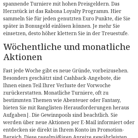
spannende Turniere mit hohen Preisgeldern. Das
Herzstück ist das Rabona Loyalty Programm. Hier
sammeln Sie für jeden genutzten Euro Punkte, die Sie
später in Bonusgeld einlösen können. Je mehr Sie
einsetzen, desto höher klettern Sie in der Treuestufe.
Wöchentliche und monatliche
Aktionen
Fast jede Woche gibt es neue Gründe, vorbeizusehen.
Besonders geschätzt sind Cashback-Angebote, die
Ihnen einen Teil Ihrer Verluste der Vorwoche
zurückerstatten. Monatliche Turniere, oft zu
bestimmten Themen wie Abenteuer oder Fantasy,
bieten Sie mit Ranglisten-Herausforderungen heraus
Aufgaben|. Die Gewinnpools sind beachtlich. Sie
werden über neue Aktionen per E-Mail informiert oder
entdecken sie direkt in Ihrem Konto im Promotion-
Bereich. Diese regelmäßigen Anreize gewährleisten