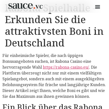
Rabona Spielhalle –
Erkunden Sie die
attraktivsten Boni in
Deutschland
Für einheimische Spieler, die nach üppigen
Bonusangeboten suchen, ist Rabona Casino eine
hervorragende Wahl
https://rabona-casino.eu/
. Die
Plattform überzeugt nicht nur mit einem vielfältigen
Spielangebot, sondern auch mit einem ausgeklügelten
Belohnungssystem für frische und langjährige Kunden.
Dieser Artikel zeigt Ihnen, welche Boni es gibt und wie
Sie das Maximum aus ihnen gewinnen können.
Ein Blick über das Rabona