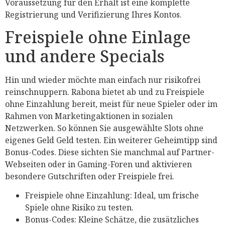
Voraussetzung für den Erhalt ist eine komplette
Registrierung und Verifizierung Ihres Kontos.
Freispiele ohne Einlage
und andere Specials
Hin und wieder möchte man einfach nur risikofrei
reinschnuppern. Rabona bietet ab und zu Freispiele
ohne Einzahlung bereit, meist für neue Spieler oder im
Rahmen von Marketingaktionen in sozialen
Netzwerken. So können Sie ausgewählte Slots ohne
eigenes Geld Geld testen. Ein weiterer Geheimtipp sind
Bonus-Codes. Diese sichten Sie manchmal auf Partner-
Webseiten oder in Gaming-Foren und aktivieren
besondere Gutschriften oder Freispiele frei.
Freispiele ohne Einzahlung: Ideal, um frische
Spiele ohne Risiko zu testen.
Bonus-Codes: Kleine Schätze, die zusätzliches