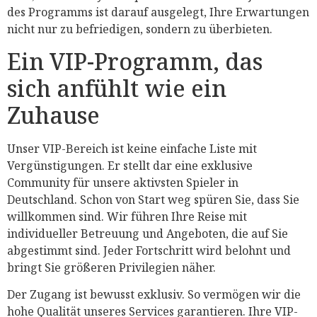
des Programms ist darauf ausgelegt, Ihre Erwartungen
nicht nur zu befriedigen, sondern zu überbieten.
Ein VIP-Programm, das
sich anfühlt wie ein
Zuhause
Unser VIP-Bereich ist keine einfache Liste mit
Vergünstigungen. Er stellt dar eine exklusive
Community für unsere aktivsten Spieler in
Deutschland. Schon von Start weg spüren Sie, dass Sie
willkommen sind. Wir führen Ihre Reise mit
individueller Betreuung und Angeboten, die auf Sie
abgestimmt sind. Jeder Fortschritt wird belohnt und
bringt Sie größeren Privilegien näher.
Der Zugang ist bewusst exklusiv. So vermögen wir die
hohe Qualität unseres Services garantieren. Ihre VIP-