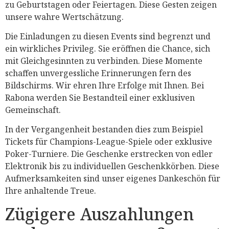
zu Geburtstagen oder Feiertagen. Diese Gesten zeigen
unsere wahre Wertschätzung.
Die Einladungen zu diesen Events sind begrenzt und
ein wirkliches Privileg. Sie eröffnen die Chance, sich
mit Gleichgesinnten zu verbinden. Diese Momente
schaffen unvergessliche Erinnerungen fern des
Bildschirms. Wir ehren Ihre Erfolge mit Ihnen. Bei
Rabona werden Sie Bestandteil einer exklusiven
Gemeinschaft.
In der Vergangenheit bestanden dies zum Beispiel
Tickets für Champions-League-Spiele oder exklusive
Poker-Turniere. Die Geschenke erstrecken von edler
Elektronik bis zu individuellen Geschenkkörben. Diese
Aufmerksamkeiten sind unser eigenes Dankeschön für
Ihre anhaltende Treue.
Zügigere Auszahlungen