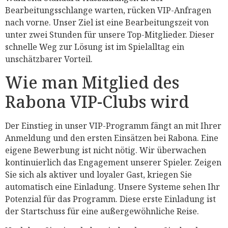
Bearbeitungsschlange warten, rücken VIP-Anfragen
nach vorne. Unser Ziel ist eine Bearbeitungszeit von
unter zwei Stunden für unsere Top-Mitglieder. Dieser
schnelle Weg zur Lösung ist im Spielalltag ein
unschätzbarer Vorteil.
Wie man Mitglied des
Rabona VIP-Clubs wird
Der Einstieg in unser VIP-Programm fängt an mit Ihrer
Anmeldung und den ersten Einsätzen bei Rabona. Eine
eigene Bewerbung ist nicht nötig. Wir überwachen
kontinuierlich das Engagement unserer Spieler. Zeigen
Sie sich als aktiver und loyaler Gast, kriegen Sie
automatisch eine Einladung. Unsere Systeme sehen Ihr
Potenzial für das Programm. Diese erste Einladung ist
der Startschuss für eine außergewöhnliche Reise.