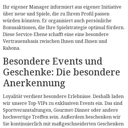
Ihr eigener Manager informiert aus eigener Initiative
über neue und Spiele, die zu Ihrem Profil passen
würden könnten. Er organisiert auch persönliche
Bonusaktionen, die Ihre Spielstrategie optimal fördern.
Diese Service-Ebene schafft eine eine besondere
Vertrauensbasis zwischen Ihnen und Ihnen und
Rabona.
Besondere Events und
Geschenke: Die besondere
Anerkennung
Loyalität verdient besondere Erlebnisse. Deshalb laden
wir unsere Top-VIPs zu exklusiven Events ein. Das sind
Sportveranstaltungen, Gourmet-Dinner oder andere
hochwertige Treffen sein. Außerdem beschenken wir
Sie kontinuierlich mit maßgeschneiderten Geschenken