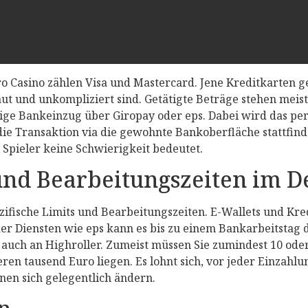
 Casino zählen Visa und Mastercard. Jene Kreditkarten ge
aut und unkompliziert sind. Getätigte Beträge stehen meist 
ortige Bankeinzug über Giropay oder eps. Dabei wird das p
die Transaktion via die gewohnte Bankoberfläche stattfind
 Spieler keine Schwierigkeit bedeutet.
nd Bearbeitungszeiten im De
fische Limits und Bearbeitungszeiten. E-Wallets und Kredi
r Diensten wie eps kann es bis zu einem Bankarbeitstag da
als auch an Highroller. Zumeist müssen Sie zumindest 10 o
en tausend Euro liegen. Es lohnt sich, vor jeder Einzahlu
nen sich gelegentlich ändern.