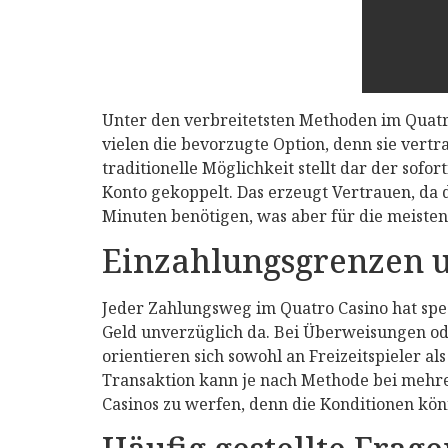
Unter den verbreitetsten Methoden im Quatro
vielen die bevorzugte Option, denn sie vertr
traditionelle Möglichkeit stellt dar der sof
Konto gekoppelt. Das erzeugt Vertrauen, da 
Minuten benötigen, was aber für die meisten
Einzahlungsgrenzen u
Jeder Zahlungsweg im Quatro Casino hat spezi
Geld unverzüglich da. Bei Überweisungen ode
orientieren sich sowohl an Freizeitspieler 
Transaktion kann je nach Methode bei mehrer
Casinos zu werfen, denn die Konditionen kön