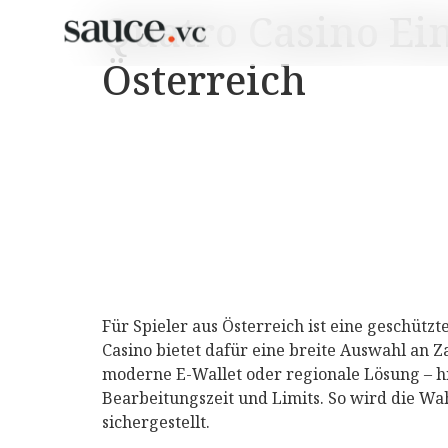
Quatro Casino Ei
Österreich
Für Spieler aus Österreich ist eine geschütz
Casino bietet dafür eine breite Auswahl an 
moderne E-Wallet oder regionale Lösung – hie
Bearbeitungszeit und Limits. So wird die Wah
sichergestellt.