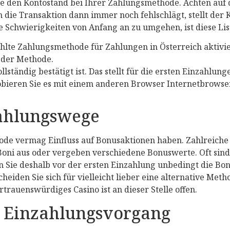
ie den Kontostand bei Ihrer Zahlungsmethode. Achten auf 
ie Transaktion dann immer noch fehlschlägt, stellt der 
e Schwierigkeiten von Anfang an zu umgehen, ist diese Lis
hlte Zahlungsmethode für Zahlungen in Österreich aktivier
t der Methode.
ollständig bestätigt ist. Das stellt für die ersten Einzahlun
ieren Sie es mit einem anderen Browser Internetbrowser. 
ahlungswege
ode vermag Einfluss auf Bonusaktionen haben. Zahlreiche 
ni aus oder vergeben verschiedene Bonuswerte. Oft sind E
Sie deshalb vor der ersten Einzahlung unbedingt die Bo
cheiden Sie sich für vielleicht lieber eine alternative M
trauenswürdiges Casino ist an dieser Stelle offen.
tt Einzahlungsvorgang