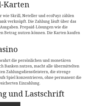
d-Karten
 wie Skrill, Neteller und ecoPayz zählen
Bank verknüpft. Die Zahlung läuft über das
re Ausgaben. Prepaid-Lösungen wie die
nen Betrag nutzen können. Die Karten kaufen
asino
bewahrt die persönlichen und monetären
ch Banken nutzen, macht alle übermittelten
ten Zahlungsdienstleistern, die strenge
aufs Spiel konzentrieren, ohne permanent die
esicherten Einzahlung.
g und Lastschrift