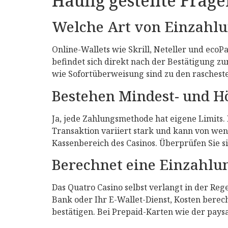
Häufig gestellte Frag
Welche Art von Einzahlu
Online-Wallets wie Skrill, Neteller und ecoP
befindet sich direkt nach der Bestätigung z
wie Sofortüberweisung sind zu den raschest
Bestehen Mindest- und H
Ja, jede Zahlungsmethode hat eigene Limits
Transaktion variiert stark und kann von weni
Kassenbereich des Casinos. Überprüfen Sie 
Berechnet eine Einzahlu
Das Quatro Casino selbst verlangt in der Re
Bank oder Ihr E-Wallet-Dienst, Kosten berec
bestätigen. Bei Prepaid-Karten wie der pays