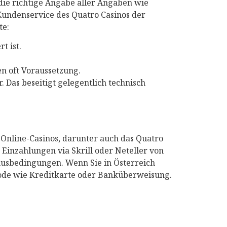
die richtige Angabe aller Angaben wie
Kundenservice des Quatro Casinos der
te:
t ist.
gen oft Voraussetzung.
Das beseitigt gelegentlich technisch
Online-Casinos, darunter auch das Quatro
inzahlungen via Skrill oder Neteller von
nusbedingungen. Wenn Sie in Österreich
ethode wie Kreditkarte oder Banküberweisung.