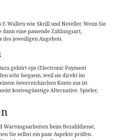
E-Wallets wie Skrill und Neteller. Wenn Sie
e dann eine passende Zahlungsart,
 des jeweiligen Angebots.
n
Dazu gehört eps (Electronic Payment
den sehr bequem, weil sie direkt im
inem österreichischen Konto aus ist
meist kostengünstige Alternative. Spieler,
en
nd Wartungsarbeiten beim Bezahldienst,
en Sie selbst ein paar Aspekte prüfen.