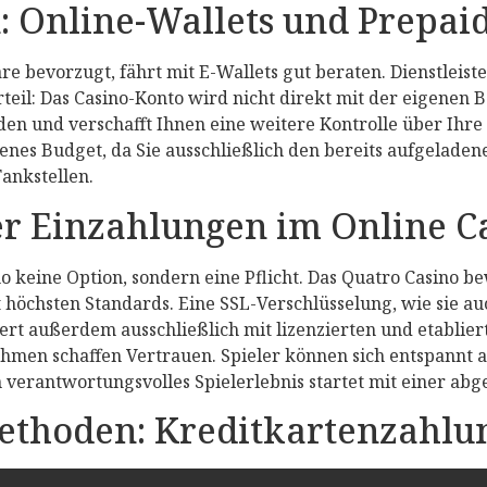
: Online-Wallets und Prepai
bevorzugt, fährt mit E-Wallets gut beraten. Dienstleister
rteil: Das Casino-Konto wird nicht direkt mit der eigenen 
unden und verschafft Ihnen eine weitere Kontrolle über Ih
benes Budget, da Sie ausschließlich den bereits aufgelade
Tankstellen.
er Einzahlungen im Online C
 keine Option, sondern eine Pflicht. Das Quatro Casino 
höchsten Standards. Eine SSL-Verschlüsselung, wie sie au
iert außerdem ausschließlich mit lizenzierten und etablier
ahmen schaffen Vertrauen. Spieler können sich entspannt 
n verantwortungsvolles Spielerlebnis startet mit einer abg
ethoden: Kreditkartenzahlun