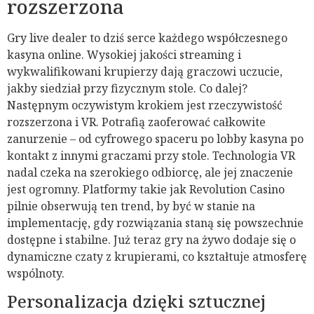
rozszerzona
Gry live dealer to dziś serce każdego współczesnego
kasyna online. Wysokiej jakości streaming i
wykwalifikowani krupierzy dają graczowi uczucie,
jakby siedział przy fizycznym stole. Co dalej?
Następnym oczywistym krokiem jest rzeczywistość
rozszerzona i VR. Potrafią zaoferować całkowite
zanurzenie – od cyfrowego spaceru po lobby kasyna po
kontakt z innymi graczami przy stole. Technologia VR
nadal czeka na szerokiego odbiorcę, ale jej znaczenie
jest ogromny. Platformy takie jak Revolution Casino
pilnie obserwują ten trend, by być w stanie na
implementację, gdy rozwiązania staną się powszechnie
dostępne i stabilne. Już teraz gry na żywo dodaje się o
dynamiczne czaty z krupierami, co kształtuje atmosferę
wspólnoty.
Personalizacja dzięki sztucznej