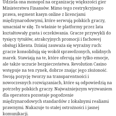
Udziela ona monopol na organizację większości gier
Ministerstwu Finansów. Mimo tego restrykcyjnego
prawa, segment kasyn online z licencjami
międzynarodowymi, które serwują polskich graczy,
umacniał w siłę. To właśnie te platformy przez lata
kształtowały gusta i oczekiwania. Gracze przywykli do
tysięcy tytułów, atrakcyjnych promocji i fachowej
obsługi klienta. Dzisiaj zauważa się wyraźny ruch:
gracze konsolidują się wokół sprawdzonych, solidnych
marek. Stawiają na te, które oferują nie tylko emocje,
ale także uczucie bezpieczeństwa. Revolution Casino
wstępuje na ten rynek, dobrze znając jego złożoność.
Swoją pozycję tworzy na transparentności i
nowoczesnych rozwiązaniach, które są odpowiedzią na
potrzeby polskich graczy. Najważniejszym wyzwaniem
dla operatora pozostaje pogodzenie
międzynarodowych standardów z lokalnymi realiami
prawnymi. Nakazuje to stałej ostrożności i jasnej
komunikacji.