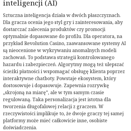
inteligencji (AI)
Sztuczna inteligencja działa w dwóch płaszczyznach.
Dla gracza ocenia jego styl gry i zainteresowania, aby
dostarczać zalecenia produktów czy promocji
optymalnie dopasowane do profilu. Dla operatora, na
przykład Revolution Casino, zaawansowane systemy AI
są nieocenione w wykrywaniu anomalnych modeli
zachowań. To podstawa strategii kontrolowanego
hazardu i zabezpieczeń. Algorytmy mogą też ulepszać
ścieżki płatności i wspomagać obsługę klienta poprzez
interaktywne chatboty. Powstaje ekosystem, który
dostosowuje i dopasowuje. Zapewnia rozrywkę
„skrojoną na miarę”, ale w tym samym czasie
regulowaną. Taka personalizacja jest istotna dla
tworzenia długofalowej relacji z graczem. W
rzeczywistości implikuje to, że dwoje graczy tej samej
platformy może mieć całkowicie inne, osobiste
doświadczenia.