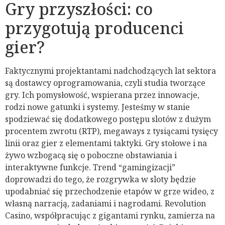
Gry przyszłości: co
przygotują producenci
gier?
Faktycznymi projektantami nadchodzących lat sektora
są dostawcy oprogramowania, czyli studia tworzące
gry. Ich pomysłowość, wspierana przez innowacje,
rodzi nowe gatunki i systemy. Jesteśmy w stanie
spodziewać się dodatkowego postępu slotów z dużym
procentem zwrotu (RTP), megaways z tysiącami tysięcy
linii oraz gier z elementami taktyki. Gry stołowe i na
żywo wzbogacą się o poboczne obstawiania i
interaktywne funkcje. Trend “gamingizacji”
doprowadzi do tego, że rozgrywka w sloty będzie
upodabniać się przechodzenie etapów w grze wideo, z
własną narracją, zadaniami i nagrodami. Revolution
Casino, współpracując z gigantami rynku, zamierza na