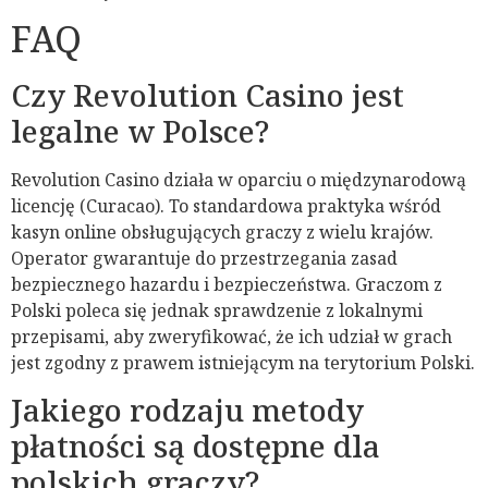
FAQ
Czy Revolution Casino jest
legalne w Polsce?
Revolution Casino działa w oparciu o międzynarodową
licencję (Curacao). To standardowa praktyka wśród
kasyn online obsługujących graczy z wielu krajów.
Operator gwarantuje do przestrzegania zasad
bezpiecznego hazardu i bezpieczeństwa. Graczom z
Polski poleca się jednak sprawdzenie z lokalnymi
przepisami, aby zweryfikować, że ich udział w grach
jest zgodny z prawem istniejącym na terytorium Polski.
Jakiego rodzaju metody
płatności są dostępne dla
polskich graczy?