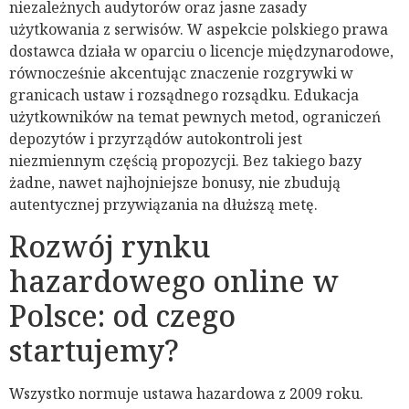
niezależnych audytorów oraz jasne zasady
użytkowania z serwisów. W aspekcie polskiego prawa
dostawca działa w oparciu o licencje międzynarodowe,
równocześnie akcentując znaczenie rozgrywki w
granicach ustaw i rozsądnego rozsądku. Edukacja
użytkowników na temat pewnych metod, ograniczeń
depozytów i przyrządów autokontroli jest
niezmiennym częścią propozycji. Bez takiego bazy
żadne, nawet najhojniejsze bonusy, nie zbudują
autentycznej przywiązania na dłuższą metę.
Rozwój rynku
hazardowego online w
Polsce: od czego
startujemy?
Wszystko normuje ustawa hazardowa z 2009 roku.