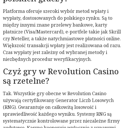
Platforma oferuje szeroki wybór metod wpłaty i
wypłaty, dostosowanych do polskiego rynku. Są to
między innymi znane przelewy bankowe, karty
płatnicze (Visa/Mastercard), e-portfele takie jak Skrill
czy Neteller, a także natychmiastowe płatności online.
Większość transakcji wpłaty jest realizowana od razu.
Czas wypłaty jest zależny od wybranej metody i
niezbędnych procedur weryfikacyjnych.
Czyż gry w Revolution Casino
są rzetelne?
Tak. Wszystkie gry obecne w Revolution Casino
używają certyfikowany Generator Liczb Losowych
(RNG). Gwarantuje on całkowitą losowość i
sprawiedliwość każdego wyniku. Systemy RNG są
systematycznie kontrolowane przez niezależne firmy
audytowe. Kasyno kooperuje wyłącznie z uznanymi