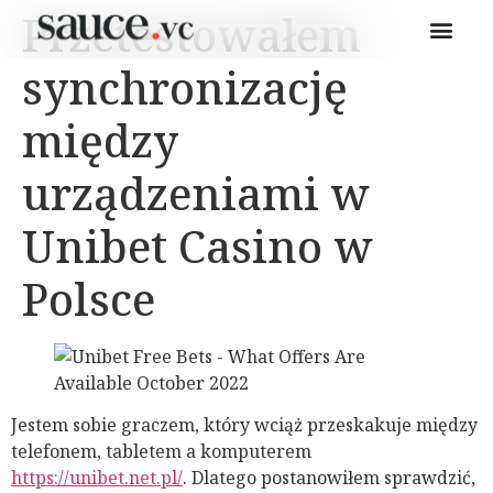
Przetestowałem
synchronizację
między
urządzeniami w
Unibet Casino w
Polsce
Jestem sobie graczem, który wciąż przeskakuje między
telefonem, tabletem a komputerem
https://unibet.net.pl/
. Dlatego postanowiłem sprawdzić,