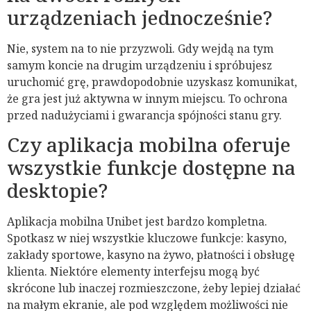
urządzeniach jednocześnie?
Nie, system na to nie przyzwoli. Gdy wejdą na tym
samym koncie na drugim urządzeniu i spróbujesz
uruchomić grę, prawdopodobnie uzyskasz komunikat,
że gra jest już aktywna w innym miejscu. To ochrona
przed nadużyciami i gwarancja spójności stanu gry.
Czy aplikacja mobilna oferuje
wszystkie funkcje dostępne na
desktopie?
Aplikacja mobilna Unibet jest bardzo kompletna.
Spotkasz w niej wszystkie kluczowe funkcje: kasyno,
zakłady sportowe, kasyno na żywo, płatności i obsługę
klienta. Niektóre elementy interfejsu mogą być
skrócone lub inaczej rozmieszczone, żeby lepiej działać
na małym ekranie, ale pod względem możliwości nie