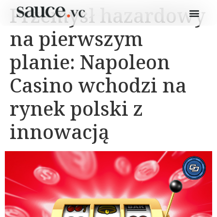
Przemysł hazardowy
na pierwszym
planie: Napoleon
Casino wchodzi na
rynek polski z
innowacją