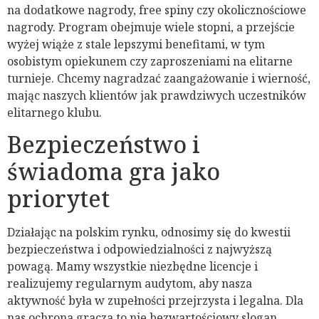
na dodatkowe nagrody, free spiny czy okolicznościowe
nagrody. Program obejmuje wiele stopni, a przejście
wyżej wiąże z stale lepszymi benefitami, w tym
osobistym opiekunem czy zaproszeniami na elitarne
turnieje. Chcemy nagradzać zaangażowanie i wierność,
mając naszych klientów jak prawdziwych uczestników
elitarnego klubu.
Bezpieczeństwo i
świadoma gra jako
priorytet
Działając na polskim rynku, odnosimy się do kwestii
bezpieczeństwa i odpowiedzialności z najwyższą
powagą. Mamy wszystkie niezbędne licencje i
realizujemy regularnym audytom, aby nasza
aktywność była w zupełności przejrzysta i legalna. Dla
nas ochrona gracza to nie bezwartościowy slogan.