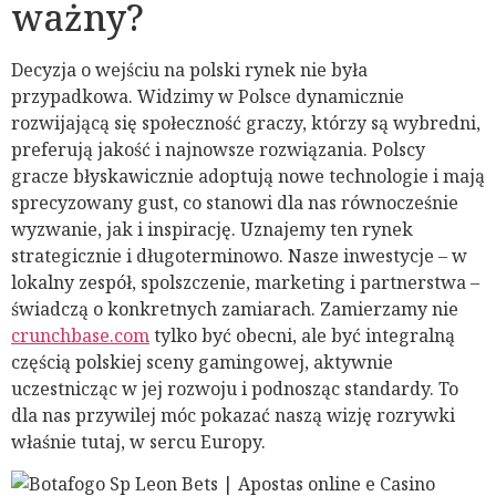
ważny?
Decyzja o wejściu na polski rynek nie była
przypadkowa. Widzimy w Polsce dynamicznie
rozwijającą się społeczność graczy, którzy są wybredni,
preferują jakość i najnowsze rozwiązania. Polscy
gracze błyskawicznie adoptują nowe technologie i mają
sprecyzowany gust, co stanowi dla nas równocześnie
wyzwanie, jak i inspirację. Uznajemy ten rynek
strategicznie i długoterminowo. Nasze inwestycje – w
lokalny zespół, spolszczenie, marketing i partnerstwa –
świadczą o konkretnych zamiarach. Zamierzamy nie
crunchbase.com
tylko być obecni, ale być integralną
częścią polskiej sceny gamingowej, aktywnie
uczestnicząc w jej rozwoju i podnosząc standardy. To
dla nas przywilej móc pokazać naszą wizję rozrywki
właśnie tutaj, w sercu Europy.