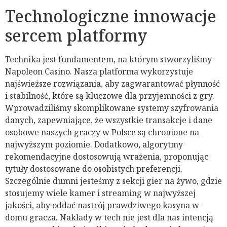
Technologiczne innowacje
sercem platformy
Technika jest fundamentem, na którym stworzyliśmy
Napoleon Casino. Nasza platforma wykorzystuje
najświeższe rozwiązania, aby zagwarantować płynność
i stabilność, które są kluczowe dla przyjemności z gry.
Wprowadziliśmy skomplikowane systemy szyfrowania
danych, zapewniające, że wszystkie transakcje i dane
osobowe naszych graczy w Polsce są chronione na
najwyższym poziomie. Dodatkowo, algorytmy
rekomendacyjne dostosowują wrażenia, proponując
tytuły dostosowane do osobistych preferencji.
Szczególnie dumni jesteśmy z sekcji gier na żywo, gdzie
stosujemy wiele kamer i streaming w najwyższej
jakości, aby oddać nastrój prawdziwego kasyna w
domu gracza. Nakłady w tech nie jest dla nas intencją