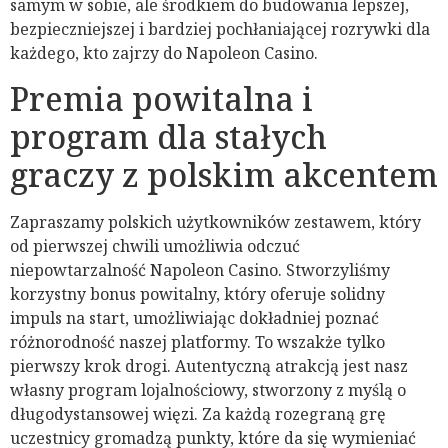
samym w sobie, ale środkiem do budowania lepszej,
bezpieczniejszej i bardziej pochłaniającej rozrywki dla
każdego, kto zajrzy do Napoleon Casino.
Premia powitalna i
program dla stałych
graczy z polskim akcentem
Zapraszamy polskich użytkowników zestawem, który
od pierwszej chwili umożliwia odczuć
niepowtarzalność Napoleon Casino. Stworzyliśmy
korzystny bonus powitalny, który oferuje solidny
impuls na start, umożliwiając dokładniej poznać
różnorodność naszej platformy. To wszakże tylko
pierwszy krok drogi. Autentyczną atrakcją jest nasz
własny program lojalnościowy, stworzony z myślą o
długodystansowej więzi. Za każdą rozegraną grę
uczestnicy gromadzą punkty, które da się wymieniać