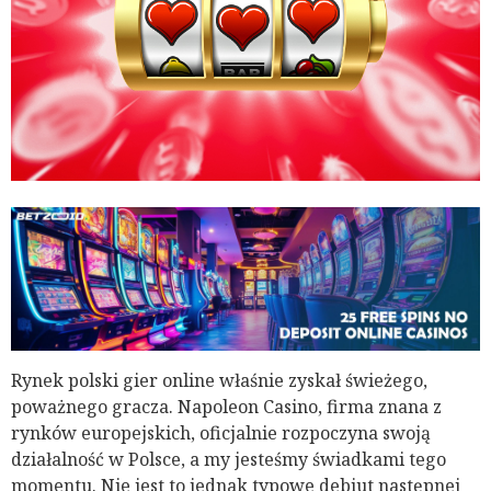
Rynek polski gier online właśnie zyskał świeżego,
poważnego gracza. Napoleon Casino, firma znana z
rynków europejskich, oficjalnie rozpoczyna swoją
działalność w Polsce, a my jesteśmy świadkami tego
momentu. Nie jest to jednak typowe debiut następnej