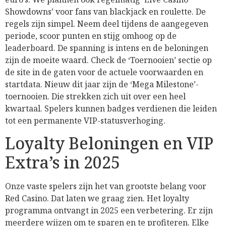
Showdowns’ voor fans van blackjack en roulette. De
regels zijn simpel. Neem deel tijdens de aangegeven
periode, scoor punten en stijg omhoog op de
leaderboard. De spanning is intens en de beloningen
zijn de moeite waard. Check de ‘Toernooien’ sectie op
de site in de gaten voor de actuele voorwaarden en
startdata. Nieuw dit jaar zijn de ‘Mega Milestone’-
toernooien. Die strekken zich uit over een heel
kwartaal. Spelers kunnen badges verdienen die leiden
tot een permanente VIP-statusverhoging.
Loyalty Beloningen en VIP
Extra’s in 2025
Onze vaste spelers zijn het van grootste belang voor
Red Casino. Dat laten we graag zien. Het loyalty
programma ontvangt in 2025 een verbetering. Er zijn
meerdere wijzen om te sparen en te profiteren. Elke