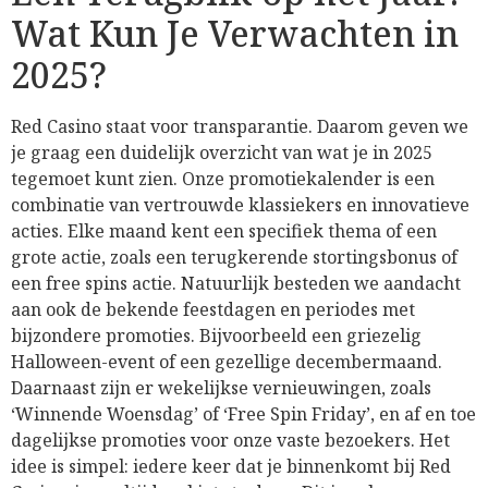
Wat Kun Je Verwachten in
2025?
Red Casino staat voor transparantie. Daarom geven we
je graag een duidelijk overzicht van wat je in 2025
tegemoet kunt zien. Onze promotiekalender is een
combinatie van vertrouwde klassiekers en innovatieve
acties. Elke maand kent een specifiek thema of een
grote actie, zoals een terugkerende stortingsbonus of
een free spins actie. Natuurlijk besteden we aandacht
aan ook de bekende feestdagen en periodes met
bijzondere promoties. Bijvoorbeeld een griezelig
Halloween-event of een gezellige decembermaand.
Daarnaast zijn er wekelijkse vernieuwingen, zoals
‘Winnende Woensdag’ of ‘Free Spin Friday’, en af en toe
dagelijkse promoties voor onze vaste bezoekers. Het
idee is simpel: iedere keer dat je binnenkomt bij Red