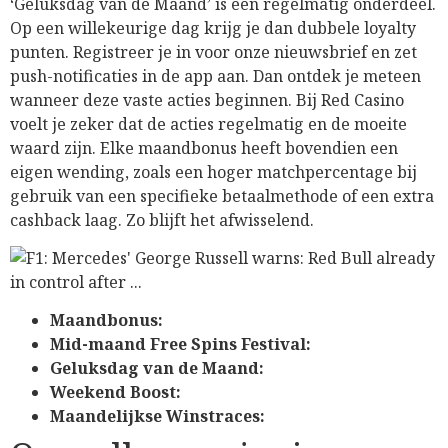
‘Geluksdag van de Maand’ is een regelmatig onderdeel.
Op een willekeurige dag krijg je dan dubbele loyalty
punten. Registreer je in voor onze nieuwsbrief en zet
push-notificaties in de app aan. Dan ontdek je meteen
wanneer deze vaste acties beginnen. Bij Red Casino
voelt je zeker dat de acties regelmatig en de moeite
waard zijn. Elke maandbonus heeft bovendien een
eigen wending, zoals een hoger matchpercentage bij
gebruik van een specifieke betaalmethode of een extra
cashback laag. Zo blijft het afwisselend.
Maandbonus:
Mid-maand Free Spins Festival:
Geluksdag van de Maand:
Weekend Boost:
Maandelijkse Winstraces: