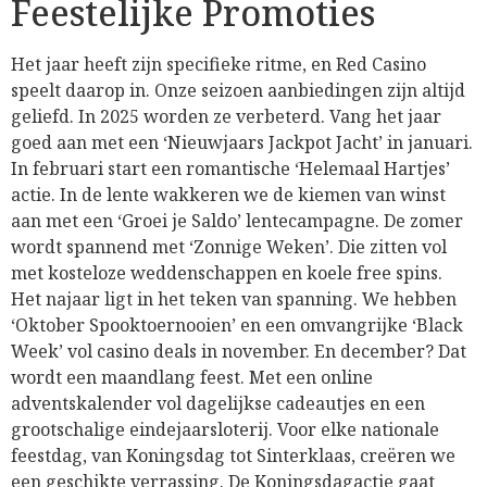
Feestelijke Promoties
Het jaar heeft zijn specifieke ritme, en Red Casino
speelt daarop in. Onze seizoen aanbiedingen zijn altijd
geliefd. In 2025 worden ze verbeterd. Vang het jaar
goed aan met een ‘Nieuwjaars Jackpot Jacht’ in januari.
In februari start een romantische ‘Helemaal Hartjes’
actie. In de lente wakkeren we de kiemen van winst
aan met een ‘Groei je Saldo’ lentecampagne. De zomer
wordt spannend met ‘Zonnige Weken’. Die zitten vol
met kosteloze weddenschappen en koele free spins.
Het najaar ligt in het teken van spanning. We hebben
‘Oktober Spooktoernooien’ en een omvangrijke ‘Black
Week’ vol casino deals in november. En december? Dat
wordt een maandlang feest. Met een online
adventskalender vol dagelijkse cadeautjes en een
grootschalige eindejaarsloterij. Voor elke nationale
feestdag, van Koningsdag tot Sinterklaas, creëren we
een geschikte verrassing. De Koningsdagactie gaat