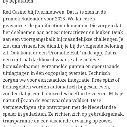
Red Casino blijftvernieuwen. Dat is te zien in de
promotiekalender voor 2025. We lanceren
geavanceerde gamification-elementen. Die zorgen dat
het deelnemen aan acties interactiever en leuker. Denk
aan een voortgangsbalk bij maandelijkse challenges. Je
ziet dan visueel hoe dichtbij je bij de volgende beloning
zit. Ook komt er een ‘Promotie Hub’ in de app. Dat is
een centraal dashboard waar je al je actieve
bonusdeelnames, verzamelde punten en openstaande
uitdagingen in één oogopslag overziet. Technisch
zorgen we voor een naadloze integratie. Free spins of
bonusgelden worden automatisch bijgeschreven,
zonder dat je een bonuscodes hoeft in te voeren. Mits je
natuurlijk aan de voorwaarden voldoet. Deze
vernieuwingen zijn ontworpen met de Nederlandse
speler in gedachten. Ze richten zich op gebruiksgemak,
transparantie en een vloeiende ervaring op zowel