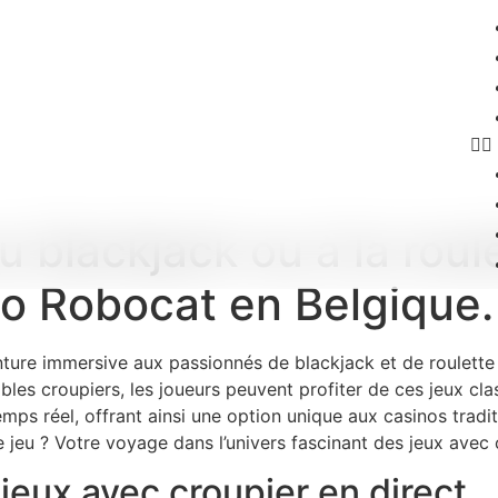
u blackjack ou à la roul
no Robocat en Belgique.
ture immersive aux passionnés de blackjack et de roulette
ables croupiers, les joueurs peuvent profiter de ces jeux c
emps réel, offrant ainsi une option unique aux casinos tra
e jeu ? Votre voyage dans l’univers fascinant des jeux avec
jeux avec croupier en direct