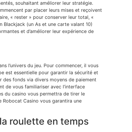
ntés, souhaitant améliorer leur stratégie.
 commencent par placer leurs mises et reçoivent
ire, « rester » pour conserver leur total, «
n Blackjack (un As et une carte valant 10)
ormantes et d’améliorer leur expérience de
s l’univers du jeu. Pour commencer, il vous
e est essentielle pour garantir la sécurité et
oser des fonds via divers moyens de paiement
t de vous familiariser avec l’interface
es du casino vous permettra de tirer le
de Robocat Casino vous garantira une
a roulette en temps