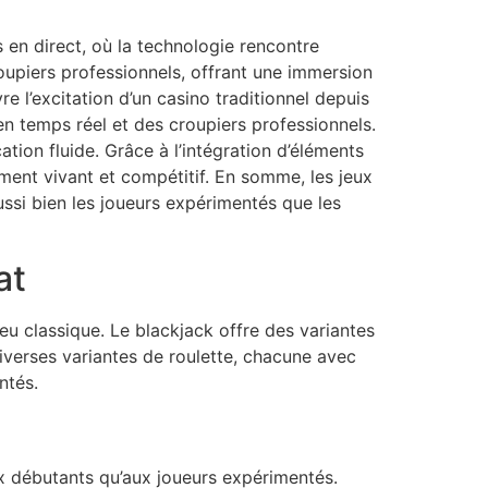
 en direct, où la technologie rencontre
oupiers professionnels, offrant une immersion
re l’excitation d’un casino traditionnel depuis
n temps réel et des croupiers professionnels.
ion fluide. Grâce à l’intégration d’éléments
nement vivant et compétitif. En somme, les jeux
ussi bien les joueurs expérimentés que les
at
eu classique. Le blackjack offre des variantes
iverses variantes de roulette, chacune avec
ntés.
x débutants qu’aux joueurs expérimentés.