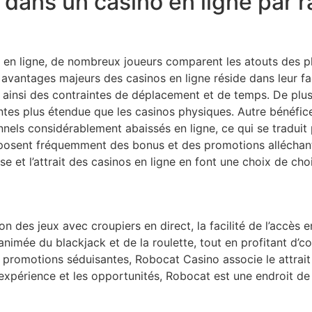
 dans un casino en ligne par 
 en ligne, de nombreux joueurs comparent les atouts des p
 avantages majeurs des casinos en ligne réside dans leur fac
 ainsi des contraintes de déplacement et de temps. De plus
es plus étendue que les casinos physiques. Autre bénéfice 
nels considérablement abaissés en ligne, ce qui se traduit 
roposent fréquemment des bonus et des promotions alléchants
esse et l’attrait des casinos en ligne en font une choix de ch
n des jeux avec croupiers en direct, la facilité de l’accès en 
animée du blackjack et de la roulette, tout en profitant d’
s promotions séduisantes, Robocat Casino associe le attrait 
l’expérience et les opportunités, Robocat est une endroit d