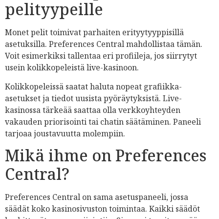
pelityypeille
Monet pelit toimivat parhaiten erityytyyppisillä
asetuksilla. Preferences Central mahdollistaa tämän.
Voit esimerkiksi tallentaa eri profiileja, jos siirrytyt
usein kolikkopeleistä live-kasinoon.
Kolikkopeleissä saatat haluta nopeat grafiikka-
asetukset ja tiedot uusista pyöräytyksistä. Live-
kasinossa tärkeää saattaa olla verkkoyhteyden
vakauden priorisointi tai chatin säätäminen. Paneeli
tarjoaa joustavuutta molempiin.
Mikä ihme on Preferences
Central?
Preferences Central on sama asetuspaneeli, jossa
säädät koko kasinosivuston toimintaa. Kaikki säädöt