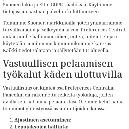
Suomen lakia ja EU:n GDPR-säädöksiä. Käytämme
tietojasi ainoastaan palvelun kehittämiseen.
Toimimme Suomen markkinoilla, joten ymmärrämme
turvallisuuden ja selkeyden arvon. Preferences Central
antaa sinulle hallinnan siihen, miten, miten tietojasi
käytetään ja miten me kommunikoimme kanssasi.
Kaikki tiedot salataan ja säilytetään EU-alueella.
Vastuullisen pelaamisen
työkalut käden ulottuvilla
Vastuullisuus on kiinteä osa Preferences Centralia.
Paneeliin on rakennettu selkeitä työkaluja, joiden
avulla seuraat omaa pelaamistasi. Olemme kehit nämä
toiminnot yhteistyössä asiantuntijoiden kanssa.
Ajastimen asettaminen:
Lepojaksojen hallinta: