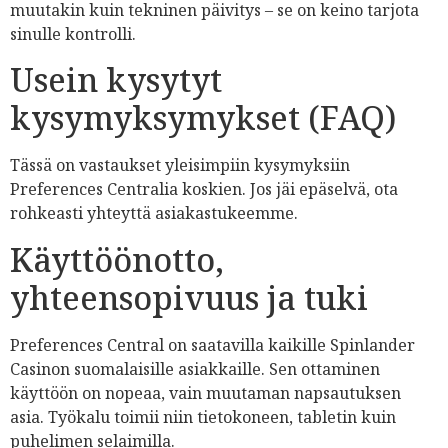
muutakin kuin tekninen päivitys – se on keino tarjota
sinulle kontrolli.
Usein kysytyt
kysymyksymykset (FAQ)
Tässä on vastaukset yleisimpiin kysymyksiin
Preferences Centralia koskien. Jos jäi epäselvä, ota
rohkeasti yhteyttä asiakastukeemme.
Käyttöönotto,
yhteensopivuus ja tuki
Preferences Central on saatavilla kaikille Spinlander
Casinon suomalaisille asiakkaille. Sen ottaminen
käyttöön on nopeaa, vain muutaman napsautuksen
asia. Työkalu toimii niin tietokoneen, tabletin kuin
puhelimen selaimilla.