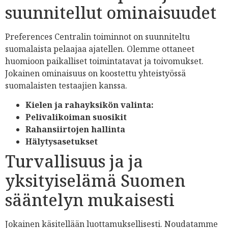
suunnitellut ominaisuudet
Preferences Centralin toiminnot on suunniteltu
suomalaista pelaajaa ajatellen. Olemme ottaneet
huomioon paikalliset toimintatavat ja toivomukset.
Jokainen ominaisuus on koostettu yhteistyössä
suomalaisten testaajien kanssa.
Kielen ja rahayksikön valinta:
Pelivalikoiman suosikit
Rahansiirtojen hallinta
Hälytysasetukset
Turvallisuus ja ja
yksityiselämä Suomen
sääntelyn mukaisesti
Jokainen käsitellään luottamuksellisesti. Noudatamme