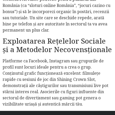
România (ca “sloturi online România”, “jocuri cazino cu
bonus”) și să le incorporezi organic în postări, recenzii
sau tutoriale. Un site care se deschide repede, arată
bine pe telefon și are autoritate în sectorul ta va avea
permanent un plus clar.
Exploatarea Rețelelor Sociale
și a Metodelor Necovensționale
Platforme ca Facebook, Instagram sau grupurile de
profil sunt locuri ideale pentru a crea o grup.
Conținutul grafic funcționează excelent: filmulețe
rapide cu sesiuni de joc din Shining Crown Slot,
demonstrații ale câștigurilor sau transmisiuni live pot
stârni interes real. Asocierile cu figuri influente din
sectorul de divertisment sau gaming pot genera o
vizibilitate uriașă și autentică mărcii tău.