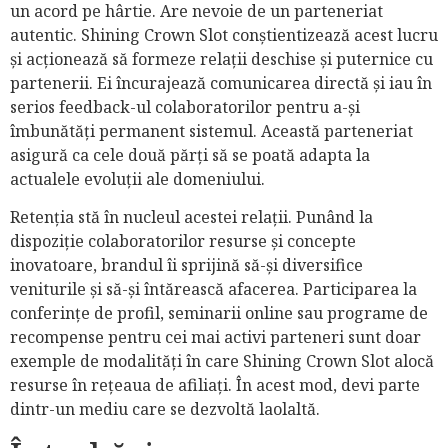
un acord pe hârtie. Are nevoie de un parteneriat
autentic. Shining Crown Slot conștientizează acest lucru
și acționează să formeze relații deschise și puternice cu
partenerii. Ei încurajează comunicarea directă și iau în
serios feedback-ul colaboratorilor pentru a-și
îmbunătăți permanent sistemul. Această parteneriat
asigură ca cele două părți să se poată adapta la
actualele evoluții ale domeniului.
Retenția stă în nucleul acestei relații. Punând la
dispoziție colaboratorilor resurse și concepte
inovatoare, brandul îi sprijină să-și diversifice
veniturile și să-și întărească afacerea. Participarea la
conferințe de profil, seminarii online sau programe de
recompense pentru cei mai activi parteneri sunt doar
exemple de modalități în care Shining Crown Slot alocă
resurse în rețeaua de afiliați. În acest mod, devi parte
dintr-un mediu care se dezvoltă laolaltă.