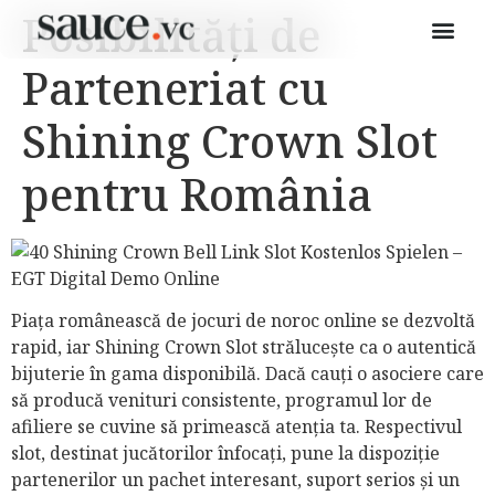
Posibilități de
Parteneriat cu
Shining Crown Slot
pentru România
Piața românească de jocuri de noroc online se dezvoltă
rapid, iar Shining Crown Slot strălucește ca o autentică
bijuterie în gama disponibilă. Dacă cauți o asociere care
să producă venituri consistente, programul lor de
afiliere se cuvine să primească atenția ta. Respectivul
slot, destinat jucătorilor înfocați, pune la dispoziție
partenerilor un pachet interesant, suport serios și un