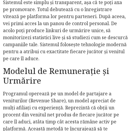
Sistemul este simplu și transparent, așa că te poți axa
pe promovare. Totul debutează cu o înregistrare
vitează pe platforma lor pentru parteneri. După aceea,
vei primi acces la un panou de control personal. De
acolo poți produce linkuri de urmărire unice, să
monitorizezi statistici live și să studiezi cum se descurcă
campaniile tale. Sistemul folosește tehnologie modernă
pentru a atribui cu exactitate fiecare jucător și venitul
pe care îl aduce.
Modelul de Remunerație și
Urmărire
Programul operează pe un model de partajare a
veniturilor (Revenue Share), un model apreciat de
mulți afiliați cu experiență. Reprezintă că obții un
procent din venitul net produs de fiecare jucător pe
care îl aduci, atâta timp cât acesta rămâne activ pe
platformă. Această metodă te încurajează să te