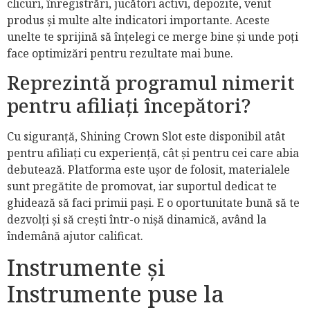
clicuri, înregistrări, jucători activi, depozite, venit
produs și multe alte indicatori importante. Aceste
unelte te sprijină să înțelegi ce merge bine și unde poți
face optimizări pentru rezultate mai bune.
Reprezintă programul nimerit
pentru afiliați începători?
Cu siguranță, Shining Crown Slot este disponibil atât
pentru afiliați cu experiență, cât și pentru cei care abia
debutează. Platforma este ușor de folosit, materialele
sunt pregătite de promovat, iar suportul dedicat te
ghidează să faci primii pași. E o oportunitate bună să te
dezvolți și să crești într-o nișă dinamică, având la
îndemână ajutor calificat.
Instrumente și
Instrumente puse la