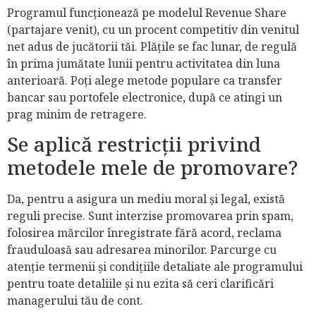
Programul funcționează pe modelul Revenue Share
(partajare venit), cu un procent competitiv din venitul
net adus de jucătorii tăi. Plățile se fac lunar, de regulă
în prima jumătate lunii pentru activitatea din luna
anterioară. Poți alege metode populare ca transfer
bancar sau portofele electronice, după ce atingi un
prag minim de retragere.
Se aplică restricții privind
metodele mele de promovare?
Da, pentru a asigura un mediu moral și legal, există
reguli precise. Sunt interzise promovarea prin spam,
folosirea mărcilor înregistrate fără acord, reclama
frauduloasă sau adresarea minorilor. Parcurge cu
atenție termenii și condițiile detaliate ale programului
pentru toate detaliile și nu ezita să ceri clarificări
managerului tău de cont.