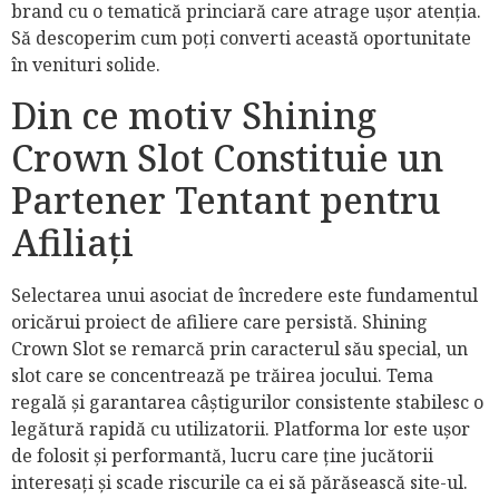
brand cu o tematică princiară care atrage ușor atenția.
Să descoperim cum poți converti această oportunitate
în venituri solide.
Din ce motiv Shining
Crown Slot Constituie un
Partener Tentant pentru
Afiliați
Selectarea unui asociat de încredere este fundamentul
oricărui proiect de afiliere care persistă. Shining
Crown Slot se remarcă prin caracterul său special, un
slot care se concentrează pe trăirea jocului. Tema
regală și garantarea câștigurilor consistente stabilesc o
legătură rapidă cu utilizatorii. Platforma lor este ușor
de folosit și performantă, lucru care ține jucătorii
interesați și scade riscurile ca ei să părăsească site-ul.