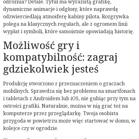
odróżnia? Detale. Tytuł ma wyrazistą grafikę,
dynamiczne animacje i odgłosy, które naprawdę
odzwierciedlają atmosferę kabiny pilota. Rozgrywka
polega na klasycznych regułach, ale z ogromem linii
wypłat i symboli, które samoistnie opowiadają historię.
Możliwość gry i
kompatybilność: zagraj
gdziekolwiek jesteś
Produkcję stworzono z przeznaczeniem o graczach
mobilnych. Sprawdza się bez problemu na smartfonach
i tabletach z Androidem lub iOS, nie gubiąc przy tym na
ostrości grafiki. Naturalnie, można w nią grać też na
komputerze przez przeglądarkę. Twoja osobista
przygoda w powietrzu może więc startować w domu, w
kolejce czy w ogrodzie.