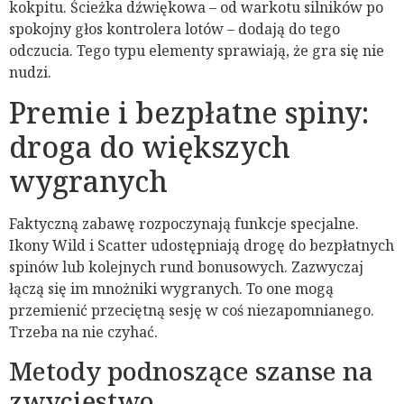
kokpitu. Ścieżka dźwiękowa – od warkotu silników po
spokojny głos kontrolera lotów – dodają do tego
odczucia. Tego typu elementy sprawiają, że gra się nie
nudzi.
Premie i bezpłatne spiny:
droga do większych
wygranych
Faktyczną zabawę rozpoczynają funkcje specjalne.
Ikony Wild i Scatter udostępniają drogę do bezpłatnych
spinów lub kolejnych rund bonusowych. Zazwyczaj
łączą się im mnożniki wygranych. To one mogą
przemienić przeciętną sesję w coś niezapomnianego.
Trzeba na nie czyhać.
Metody podnoszące szanse na
zwycięstwo