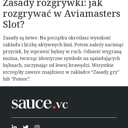
Zasady rozgrywki: jak
rozgrywać w Aviamasters
Slot?
Zasady są łatwe. Na początku określasz wysokość
zakładu i liczbę aktywnych linii. Potem należy nacisnąć
przycisk, by wprawić bębny w ruch. Odnieść wygraną
można, tworząc identyczne symbole na sąsiadujących
bębnach, zaczynając od lewej krawędzi. Wszystkie
szczegóły zawsze znajdziesz w zakładce “Zasady gry”
lub “Pomoc”.