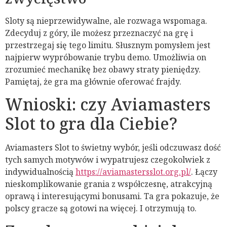
Sloty są nieprzewidywalne, ale rozwaga wspomaga.
Zdecyduj z góry, ile możesz przeznaczyć na grę i
przestrzegaj się tego limitu. Słusznym pomysłem jest
najpierw wypróbowanie trybu demo. Umożliwia on
zrozumieć mechanikę bez obawy straty pieniędzy.
Pamiętaj, że gra ma głównie oferować frajdy.
Wnioski: czy Aviamasters
Slot to gra dla Ciebie?
Aviamasters Slot to świetny wybór, jeśli odczuwasz dość
tych samych motywów i wypatrujesz czegokolwiek z
indywidualnością
https://aviamastersslot.org.pl/
. Łączy
nieskomplikowanie grania z współczesnę, atrakcyjną
oprawą i interesującymi bonusami. Ta gra pokazuje, że
polscy gracze są gotowi na więcej. I otrzymują to.