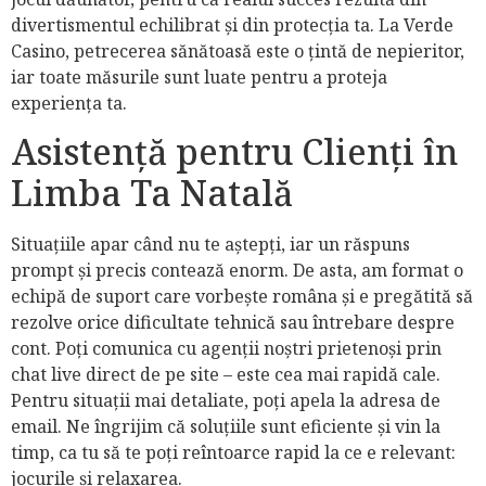
divertismentul echilibrat și din protecția ta. La Verde
Casino, petrecerea sănătoasă este o țintă de nepieritor,
iar toate măsurile sunt luate pentru a proteja
experiența ta.
Asistență pentru Clienți în
Limba Ta Natală
Situațiile apar când nu te aștepți, iar un răspuns
prompt și precis contează enorm. De asta, am format o
echipă de suport care vorbește româna și e pregătită să
rezolve orice dificultate tehnică sau întrebare despre
cont. Poți comunica cu agenții noștri prietenoși prin
chat live direct de pe site – este cea mai rapidă cale.
Pentru situații mai detaliate, poți apela la adresa de
email. Ne îngrijim că soluțiile sunt eficiente și vin la
timp, ca tu să te poți reîntoarce rapid la ce e relevant:
jocurile și relaxarea.