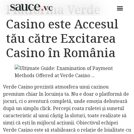
Platforma Verde
Casino este Accesul
tău către Excitarea
Casino în România
Verde Casino prezintă atmosfera unui cazinou
premium chiar în locuința ta. Nu e doar o platformă de
jocuri, ci o aventură completă, unde emoția debutează
după un simplu click. Percepi roata ruletei și sunetul
caracteristic al unui câștig la sloturi, toate realizate să
simți că ești în mijlocul acțiunii. Obiectivul echipei
Verde Casino este să stabilească o relație de loialitate cu