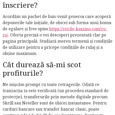
înscriere?
Acordăm un pachet de bun-venit generos care acoperă
depunerile tale inițiale, de obicei sub forma unui bonus
de egalare și free spins
https://verde-kaszino.com/ro-
ro/
. Oferta precisă o vei descoperi prezentată clar pe
pagina principală. Studiază mereu termenii și condițiile
de utilizare pentru a pricepe condițiile de rulaj și a
obține maximum.
Cât durează să-mi scot
profiturile?
Ne mișcăm prompt cu toate retragerile. Odată ce
tranzacția ta este verificată (un procedeu standard de
protecție), transferurile prin metode digitale precum
Skrill sau Neteller sunt de obicei instantanee. Pentru
carduri bancare sau transfer bancar clasic, poate