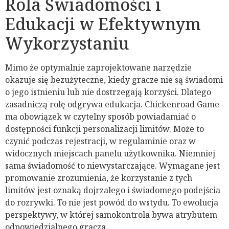
Rola Świadomości i
Edukacji w Efektywnym
Wykorzystaniu
Mimo że optymalnie zaprojektowane narzędzie
okazuje się bezużyteczne, kiedy gracze nie są świadomi
o jego istnieniu lub nie dostrzegają korzyści. Dlatego
zasadniczą rolę odgrywa edukacja. Chickenroad Game
ma obowiązek w czytelny sposób powiadamiać o
dostępności funkcji personalizacji limitów. Może to
czynić podczas rejestracji, w regulaminie oraz w
widocznych miejscach panelu użytkownika. Niemniej
sama świadomość to niewystarczające. Wymagane jest
promowanie zrozumienia, że korzystanie z tych
limitów jest oznaką dojrzałego i świadomego podejścia
do rozrywki. To nie jest powód do wstydu. To ewolucja
perspektywy, w której samokontrola bywa atrybutem
odpowiedzialnego gracza.