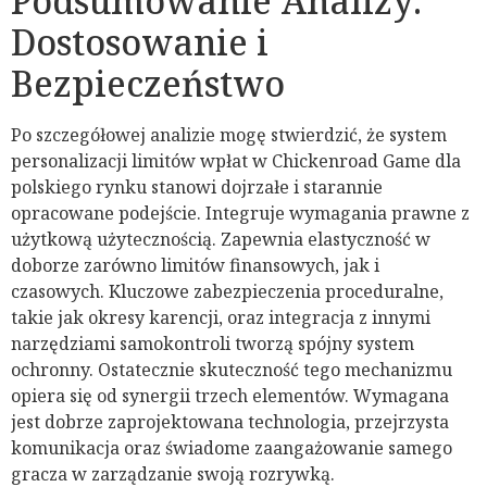
Podsumowanie Analizy:
Dostosowanie i
Bezpieczeństwo
Po szczegółowej analizie mogę stwierdzić, że system
personalizacji limitów wpłat w Chickenroad Game dla
polskiego rynku stanowi dojrzałe i starannie
opracowane podejście. Integruje wymagania prawne z
użytkową użytecznością. Zapewnia elastyczność w
doborze zarówno limitów finansowych, jak i
czasowych. Kluczowe zabezpieczenia proceduralne,
takie jak okresy karencji, oraz integracja z innymi
narzędziami samokontroli tworzą spójny system
ochronny. Ostatecznie skuteczność tego mechanizmu
opiera się od synergii trzech elementów. Wymagana
jest dobrze zaprojektowana technologia, przejrzysta
komunikacja oraz świadome zaangażowanie samego
gracza w zarządzanie swoją rozrywką.