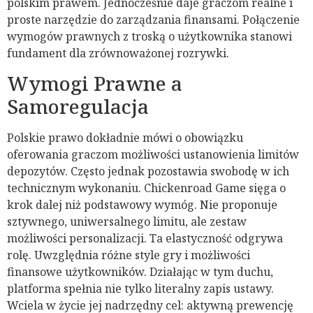
polskim prawem. Jednocześnie daje graczom realne i
proste narzędzie do zarządzania finansami. Połączenie
wymogów prawnych z troską o użytkownika stanowi
fundament dla zrównoważonej rozrywki.
Wymogi Prawne a
Samoregulacja
Polskie prawo dokładnie mówi o obowiązku
oferowania graczom możliwości ustanowienia limitów
depozytów. Często jednak pozostawia swobodę w ich
technicznym wykonaniu. Chickenroad Game sięga o
krok dalej niż podstawowy wymóg. Nie proponuje
sztywnego, uniwersalnego limitu, ale zestaw
możliwości personalizacji. Ta elastyczność odgrywa
rolę. Uwzględnia różne style gry i możliwości
finansowe użytkowników. Działając w tym duchu,
platforma spełnia nie tylko literalny zapis ustawy.
Wciela w życie jej nadrzędny cel: aktywną prewencję