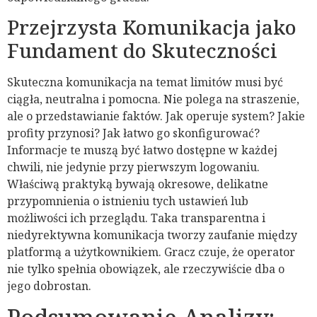
Przejrzysta Komunikacja jako
Fundament do Skuteczności
Skuteczna komunikacja na temat limitów musi być
ciągła, neutralna i pomocna. Nie polega na straszenie,
ale o przedstawianie faktów. Jak operuje system? Jakie
profity przynosi? Jak łatwo go skonfigurować?
Informacje te muszą być łatwo dostępne w każdej
chwili, nie jedynie przy pierwszym logowaniu.
Właściwą praktyką bywają okresowe, delikatne
przypomnienia o istnieniu tych ustawień lub
możliwości ich przeglądu. Taka transparentna i
niedyrektywna komunikacja tworzy zaufanie między
platformą a użytkownikiem. Gracz czuje, że operator
nie tylko spełnia obowiązek, ale rzeczywiście dba o
jego dobrostan.