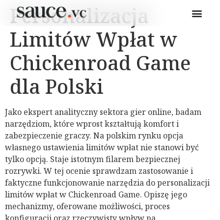
Personalizacja
Limitów Wpłat w
Chickenroad Game
dla Polski
Jako ekspert analityczny sektora gier online, badam
narzędziom, które wprost kształtują komfort i
zabezpieczenie graczy. Na polskim rynku opcja
własnego ustawienia limitów wpłat nie stanowi być
tylko opcją. Staje istotnym filarem bezpiecznej
rozrywki. W tej ocenie sprawdzam zastosowanie i
faktyczne funkcjonowanie narzędzia do personalizacji
limitów wpłat w Chickenroad Game. Opiszę jego
mechanizmy, oferowane możliwości, proces
konfiguracji oraz rzeczywisty wpływ na