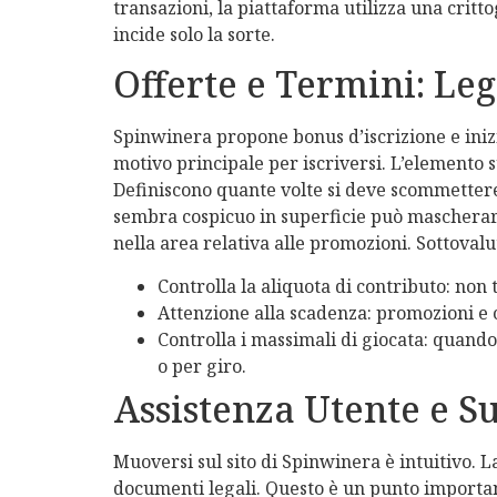
transazioni, la piattaforma utilizza una critt
incide solo la sorte.
Offerte e Termini: L
Spinwinera propone bonus d’iscrizione e inizia
motivo principale per iscriversi. L’elemento s
Definiscono quante volte si deve scommettere
sembra cospicuo in superficie può mascherar
nella area relativa alle promozioni. Sottovalu
Controlla la aliquota di contributo: non 
Attenzione alla scadenza: promozioni e c
Controlla i massimali di giocata: quand
o per giro.
Assistenza Utente e Su
Muoversi sul sito di Spinwinera è intuitivo. L
documenti legali. Questo è un punto importan