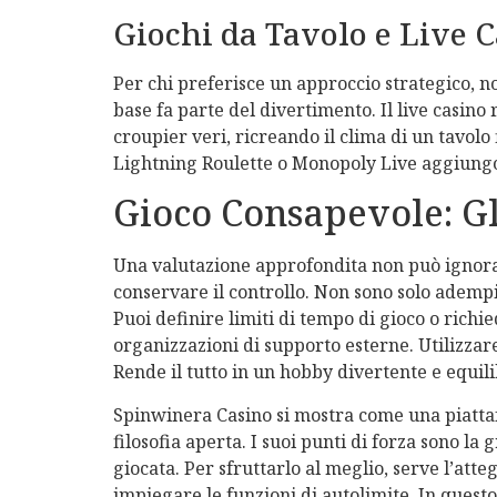
Giochi da Tavolo e Live 
Per chi preferisce un approccio strategico, no
base fa parte del divertimento. Il live casino
croupier veri, ricreando il clima di un tavolo 
Lightning Roulette o Monopoly Live aggiungon
Gioco Consapevole: Gl
Una valutazione approfondita non può ignorare
conservare il controllo. Non sono solo adempim
Puoi definire limiti di tempo di gioco o rich
organizzazioni di supporto esterne. Utilizzare
Rende il tutto in un hobby divertente e equil
Spinwinera Casino si mostra come una piattafo
filosofia aperta. I suoi punti di forza sono la g
giocata. Per sfruttarlo al meglio, serve l’at
impiegare le funzioni di autolimite. In que