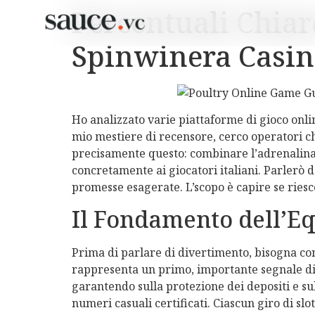
Percentuali Chiar
Spinwinera Casino
Ho analizzato varie piattaforme di gioco onli
mio mestiere di recensore, cerco operatori c
precisamente questo: combinare l’adrenalina d
concretamente ai giocatori italiani. Parlerò d
promesse esagerate. L’scopo è capire se riesc
Il Fondamento dell’Equ
Prima di parlare di divertimento, bisogna con
rappresenta un primo, importante segnale di a
garantendo sulla protezione dei depositi e su
numeri casuali certificati. Ciascun giro di sl