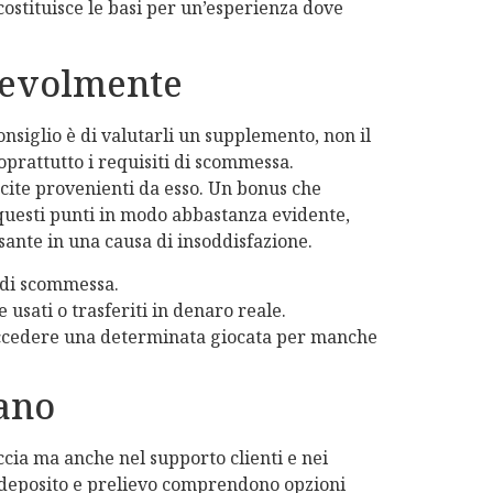
costituisce le basi per un’esperienza dove
apevolmente
nsiglio è di valutarli un supplemento, non il
oprattutto i requisiti di scommessa.
cite provenienti da esso. Un bonus che
questi punti in modo abbastanza evidente,
sante in una causa di insoddisfazione.
i di scommessa.
usati o trasferiti in denaro reale.
e eccedere una determinata giocata per manche
iano
accia ma anche nel supporto clienti e nei
i deposito e prelievo comprendono opzioni