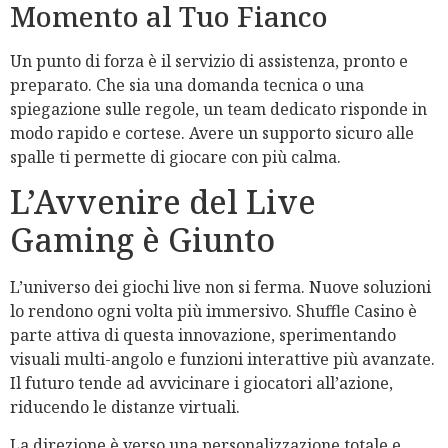
Momento al Tuo Fianco
Un punto di forza è il servizio di assistenza, pronto e
preparato. Che sia una domanda tecnica o una
spiegazione sulle regole, un team dedicato risponde in
modo rapido e cortese. Avere un supporto sicuro alle
spalle ti permette di giocare con più calma.
L’Avvenire del Live
Gaming è Giunto
L’universo dei giochi live non si ferma. Nuove soluzioni
lo rendono ogni volta più immersivo. Shuffle Casino è
parte attiva di questa innovazione, sperimentando
visuali multi-angolo e funzioni interattive più avanzate.
Il futuro tende ad avvicinare i giocatori all’azione,
riducendo le distanze virtuali.
La direzione è verso una personalizzazione totale e