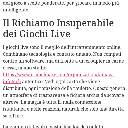
del gioco a scelte ponderate, per giocare in modo più
intelligente.
Il Richiamo Insuperabile
dei Giochi Live
I giochi live sono il meglio dell’intrattenimento online.
Combinano tecnologia e contatto umano. Non competi
contro un software, ma di fronte a un croupier in carne
e ossa, in uno studio
https://www.crunchbase.com/organization/kimaya-
infotech
autentico. Vedi ogni carta che viene
distribuita, ogni rotazione della roulette. Questo genera
un’atmosfera di trasparenza e fiducia ardua da scovare
altrove. La magia è tutta lì, nella connessione
istantanea e nelle reazioni naturali che solo una diretta
sa offrire.
La gamma di tavoli è vasta: blackjack, roulette,