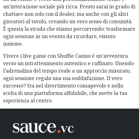
un’interazione sociale più ricca. Presto sarai in grado di
chattare non solo con il dealer, ma anche con gli altri
giocatori al tavolo, creando un vero senso di comunità.
È questa la strada che stiamo percorrendo: trasformare
ogni sessione in un evento da ricordare, vissuto
insieme.
Vivere i live game con Shuffle Casino è un’avventura
verso un intrattenimento autentico e raffinato. Unendo
l’adrenalina del tempo reale a un approccio misurato,
ogni sessione regala una sua soddisfazione. Il vero
successo? Sta nel divertimento consapevole e nella
scelta di una piattaforma affidabile, che mette la tua
esperienza al centro.