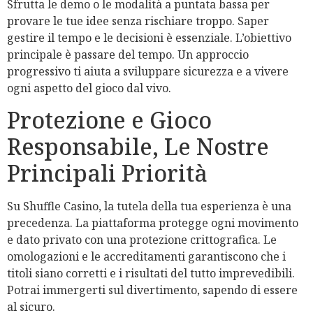
Sfrutta le demo o le modalità a puntata bassa per
provare le tue idee senza rischiare troppo. Saper
gestire il tempo e le decisioni è essenziale. L’obiettivo
principale è passare del tempo. Un approccio
progressivo ti aiuta a sviluppare sicurezza e a vivere
ogni aspetto del gioco dal vivo.
Protezione e Gioco
Responsabile, Le Nostre
Principali Priorità
Su Shuffle Casino, la tutela della tua esperienza è una
precedenza. La piattaforma protegge ogni movimento
e dato privato con una protezione crittografica. Le
omologazioni e le accreditamenti garantiscono che i
titoli siano corretti e i risultati del tutto imprevedibili.
Potrai immergerti sul divertimento, sapendo di essere
al sicuro.