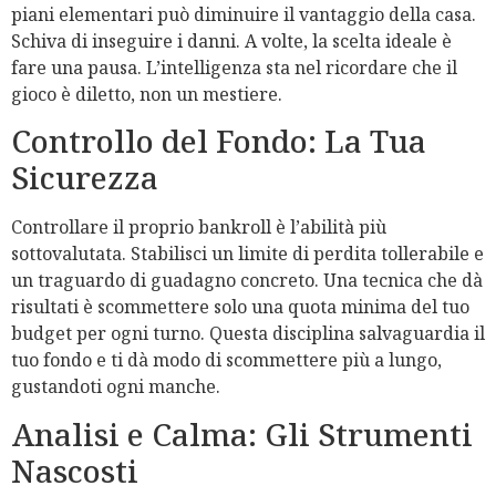
piani elementari può diminuire il vantaggio della casa.
Schiva di inseguire i danni. A volte, la scelta ideale è
fare una pausa. L’intelligenza sta nel ricordare che il
gioco è diletto, non un mestiere.
Controllo del Fondo: La Tua
Sicurezza
Controllare il proprio bankroll è l’abilità più
sottovalutata. Stabilisci un limite di perdita tollerabile e
un traguardo di guadagno concreto. Una tecnica che dà
risultati è scommettere solo una quota minima del tuo
budget per ogni turno. Questa disciplina salvaguardia il
tuo fondo e ti dà modo di scommettere più a lungo,
gustandoti ogni manche.
Analisi e Calma: Gli Strumenti
Nascosti