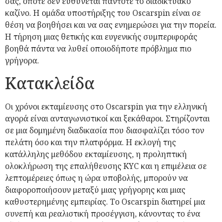
σας, οπότε δεν ευθύνεται πάντοτε το διαδικτυακό
καζίνο. Η ομάδα υποστήριξης του Oscarspin είναι σε
θέση να βοηθήσει και να σας ενημερώσει για την πορεία.
Η τήρηση μιας θετικής και ευγενικής συμπεριφοράς
βοηθά πάντα να λυθεί οποιοδήποτε πρόβλημα πιο
γρήγορα.
Κατακλείδα
Οι χρόνοι εκταμίευσης στο Oscarspin για την ελληνική
αγορά είναι ανταγωνιστικοί και ξεκάθαροι. Στηρίζονται
σε μια δομημένη διαδικασία που διασφαλίζει τόσο τον
πελάτη όσο και την πλατφόρμα. Η εκλογή της
κατάλληλης μεθόδου εκταμίευσης, η προληπτική
ολοκλήρωση της επαλήθευσης KYC και η επιμέλεια σε
λεπτομέρειες όπως η ώρα υποβολής, μπορούν να
διαφοροποιήσουν μεταξύ μιας γρήγορης και μιας
καθυστερημένης εμπειρίας. Το Oscarspin διατηρεί μια
συνεπή και ρεαλιστική προσέγγιση, κάνοντας το ένα