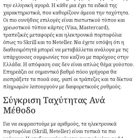
την ελληνική αγορά. Η κάθε μια έχει τα ειδικά της
χαρακτηριστικά, που καθορίζουν άμεσα την ταχύτητα.
Οι πιο συνήθεις επιλογές είναι πιστωτικού τύπου και
χρεωστικού τύπου κάρτες (Visa, Mastercard),
τραπεζικές μεταφορές και ηλεκτρονικά πορτοφόλια
όπως το Skrill και το Neteller. Να έχετε υπόψη ότι η
διαθεσιμότητά μπορεί να μεταβάλλεται ανάλογα με τις
υπάρχουσες συμφωνίες του καζίνο με παρόχους στην
Ελλάδα. Η απόφαση σας δεν είναι απλώς θέμα γούστου.
Επηρεάζει σε σημαντικό βαθμό πόσο γρήγορα θα
εισπράξετε τα ποσά σας, γιατί οι τράπεζες και τα δίκτυα
πληρωμών λειτουργούν με διαφορετικούς ρυθμούς.
Σύγκριση Ταχύτητας Ανά
Μέθοδο
Για να εκφραστούμε με αριθμούς, τα ηλεκτρονικά
πορτοφόλια (Skrill, Neteller) είναι τυπικά τα πιο