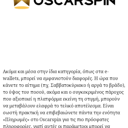
Ακόμα και μέσα στην ίδια κατηγορία, όπως στα e-
wallets, μπορεί να εμφανιστούν διαφορές. Η ώρα που
κάνετε το αίτημα (πχ. Σαββατοκύριακο ή αργά το βράδυ),
το ύψος του ποσού, ακόμα και ο συγκεκριμένος πάροχος
που αξιοποιεί η πλατφόρμα εκείνη τη στιγμή, μπορούν
να μεταβάλουν ελαφρά το τελικό αποτέλεσμα. Είναι
σωστή πρακτική να επιβεβαιώνετε πάντα την ενότητα
«Πληρωμές» στο Oscarspin για τις πιο πρόσφατες
πληροφορίες, γιατί αυτές οι παράμετροι μπορεί να