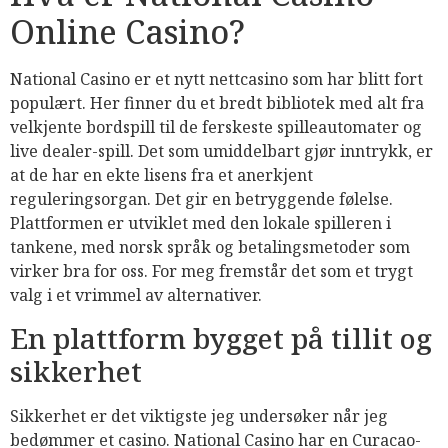
Online Casino?
National Casino er et nytt nettcasino som har blitt fort
populært. Her finner du et bredt bibliotek med alt fra
velkjente bordspill til de ferskeste spilleautomater og
live dealer-spill. Det som umiddelbart gjør inntrykk, er
at de har en ekte lisens fra et anerkjent
reguleringsorgan. Det gir en betryggende følelse.
Plattformen er utviklet med den lokale spilleren i
tankene, med norsk språk og betalingsmetoder som
virker bra for oss. For meg fremstår det som et trygt
valg i et vrimmel av alternativer.
En plattform bygget på tillit og
sikkerhet
Sikkerhet er det viktigste jeg undersøker når jeg
bedømmer et casino. National Casino har en Curacao-