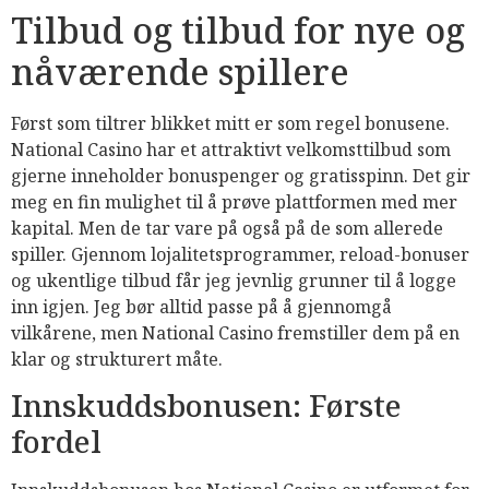
Tilbud og tilbud for nye og
nåværende spillere
Først som tiltrer blikket mitt er som regel bonusene.
National Casino har et attraktivt velkomsttilbud som
gjerne inneholder bonuspenger og gratisspinn. Det gir
meg en fin mulighet til å prøve plattformen med mer
kapital. Men de tar vare på også på de som allerede
spiller. Gjennom lojalitetsprogrammer, reload-bonuser
og ukentlige tilbud får jeg jevnlig grunner til å logge
inn igjen. Jeg bør alltid passe på å gjennomgå
vilkårene, men National Casino fremstiller dem på en
klar og strukturert måte.
Innskuddsbonusen: Første
fordel