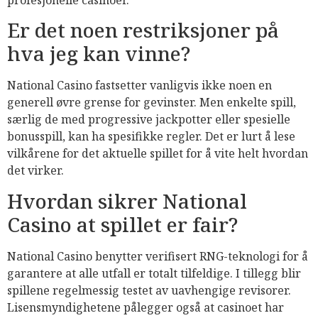
Er det noen restriksjoner på
hva jeg kan vinne?
National Casino fastsetter vanligvis ikke noen en
generell øvre grense for gevinster. Men enkelte spill,
særlig de med progressive jackpotter eller spesielle
bonusspill, kan ha spesifikke regler. Det er lurt å lese
vilkårene for det aktuelle spillet for å vite helt hvordan
det virker.
Hvordan sikrer National
Casino at spillet er fair?
National Casino benytter verifisert RNG-teknologi for å
garantere at alle utfall er totalt tilfeldige. I tillegg blir
spillene regelmessig testet av uavhengige revisorer.
Lisensmyndighetene pålegger også at casinoet har