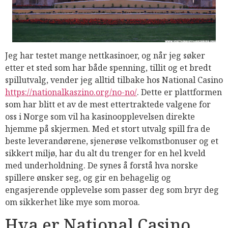
Jeg har testet mange nettkasinoer, og når jeg søker
etter et sted som har både spenning, tillit og et bredt
spillutvalg, vender jeg alltid tilbake hos National Casino
https://nationalkaszino.org/no-no/
. Dette er plattformen
som har blitt et av de mest ettertraktede valgene for
oss i Norge som vil ha kasinoopplevelsen direkte
hjemme på skjermen. Med et stort utvalg spill fra de
beste leverandørene, sjenerøse velkomstbonuser og et
sikkert miljø, har du alt du trenger for en hel kveld
med underholdning. De synes å forstå hva norske
spillere ønsker seg, og gir en behagelig og
engasjerende opplevelse som passer deg som bryr deg
om sikkerhet like mye som moroa.
Hva er National Casino