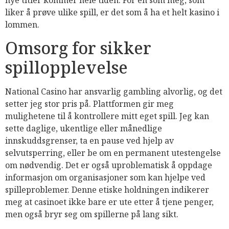
nye titler kommer hele tiden. For en som meg, som
liker å prøve ulike spill, er det som å ha et helt kasino i
lommen.
Omsorg for sikker
spillopplevelse
National Casino har ansvarlig gambling alvorlig, og det
setter jeg stor pris på. Plattformen gir meg
mulighetene til å kontrollere mitt eget spill. Jeg kan
sette daglige, ukentlige eller månedlige
innskuddsgrenser, ta en pause ved hjelp av
selvutsperring, eller be om en permanent utestengelse
om nødvendig. Det er også uproblematisk å oppdage
informasjon om organisasjoner som kan hjelpe ved
spilleproblemer. Denne etiske holdningen indikerer
meg at casinoet ikke bare er ute etter å tjene penger,
men også bryr seg om spillerne på lang sikt.