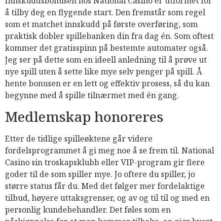
Innskuddsbonusen hos National Casino er utformet for
å tilby deg en flygende start. Den fremstår som regel
som et matchet innskudd på første overføring, som
praktisk dobler spillebanken din fra dag én. Som oftest
kommer det gratisspinn på bestemte automater også.
Jeg ser på dette som en ideell anledning til å prøve ut
nye spill uten å sette like mye selv penger på spill. Å
hente bonusen er en lett og effektiv prosess, så du kan
begynne med å spille tilnærmet med én gang.
Medlemskap honoreres
Etter de tidlige spilleøktene går videre
fordelsprogrammet å gi meg noe å se frem til. National
Casino sin troskapsklubb eller VIP-program gir flere
goder til de som spiller mye. Jo oftere du spiller, jo
større status får du. Med det følger mer fordelaktige
tilbud, høyere uttaksgrenser, og av og til til og med en
personlig kundebehandler. Det føles som en