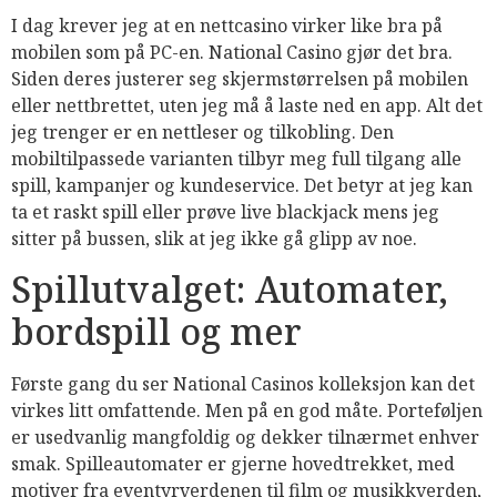
I dag krever jeg at en nettcasino virker like bra på
mobilen som på PC-en. National Casino gjør det bra.
Siden deres justerer seg skjermstørrelsen på mobilen
eller nettbrettet, uten jeg må å laste ned en app. Alt det
jeg trenger er en nettleser og tilkobling. Den
mobiltilpassede varianten tilbyr meg full tilgang alle
spill, kampanjer og kundeservice. Det betyr at jeg kan
ta et raskt spill eller prøve live blackjack mens jeg
sitter på bussen, slik at jeg ikke gå glipp av noe.
Spillutvalget: Automater,
bordspill og mer
Første gang du ser National Casinos kolleksjon kan det
virkes litt omfattende. Men på en god måte. Porteføljen
er usedvanlig mangfoldig og dekker tilnærmet enhver
smak. Spilleautomater er gjerne hovedtrekket, med
motiver fra eventyrverdenen til film og musikkverden,