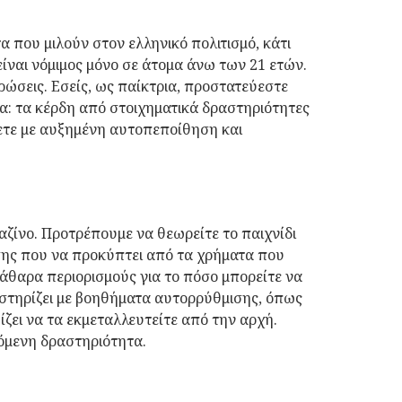
ο
α που μιλούν στον ελληνικό πολιτισμό, κάτι
είναι νόμιμος μόνο σε άτομα άνω των 21 ετών.
ώσεις. Εσείς, ως παίκτρια, προστατεύεστε
μα: τα κέρδη από στοιχηματικά δραστηριότητες
ετε με αυξημένη αυτοπεποίθηση και
αζίνο. Προτρέπουμε να θεωρείτε το παιχνίδι
σης που να προκύπτει από τα χρήματα που
κάθαρα περιορισμούς για το πόσο μπορείτε να
οστηρίζει με βοηθήματα αυτορρύθμισης, όπως
ζει να τα εκμεταλλευτείτε από την αρχή.
χόμενη δραστηριότητα.