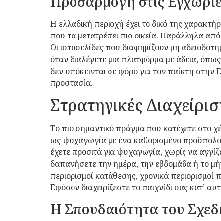
Προσαρμογή στις Εγχώριε
Η ελλαδική περιοχή έχει το δικό της χαρακτήρ
που τα μετατρέπει πιο οικεία. Παράλληλα από 
Οι ιστοσελίδες που διαφημίζουν μη αδειοδοτ
όταν διαλέγετε μια πλατφόρμα με άδεια, όπως
δεν υπόκεινται σε φόρο για τον παίκτη στη
προστασία.
Στρατηγικές Διαχείρι
Το πιο σημαντικό πράγμα που κατέχετε στο χέρ
ως ψυχαγωγία με ένα καθορισμένο προϋπολογι
έχετε προσιτά για ψυχαγωγία, χωρίς να αγγίζ
δαπανήσετε την ημέρα, την εβδομάδα ή το μή
περιορισμοί κατάθεσης, χρονικά περιορισμοί 
Εφόσον διαχειρίζεστε το παιχνίδι σας κατ’ αυ
Η Σπουδαιότητα του Σχεδι