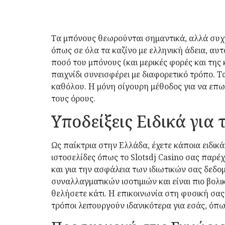
Τα μπόνους θεωρούνται σημαντικά, αλλά συχνά
όπως σε όλα τα καζίνο με ελληνική άδεια, αυτ
ποσό του μπόνους (και μερικές φορές και της
παιχνίδι συνεισφέρει με διαφορετικό τρόπο. Τ
καθόλου. Η μόνη σίγουρη μέθοδος για να επω
τους όρους.
Υποδείξεις Ειδικά για
Ως παίκτρια στην Ελλάδα, έχετε κάποια ειδικ
ιστοσελίδες όπως το Slotsdj Casino σας παρέχ
και για την ασφάλεια των ιδιωτικών σας δεδ
συναλλαγματικών ισοτιμιών και είναι πιο βο
θελήσετε κάτι. Η επικοινωνία στη φυσική σας
τρόποι λειτουργούν ιδανικότερα για εσάς, όπω