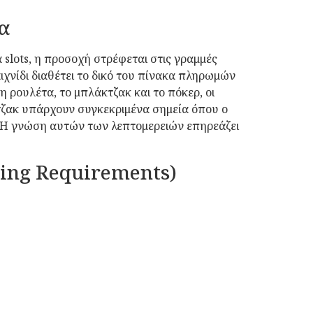
α
α slots, η προσοχή στρέφεται στις γραμμές
ιχνίδι διαθέτει το δικό του πίνακα πληρωμών
 η ρουλέτα, το μπλάκτζακ και το πόκερ, οι
κτζακ υπάρχουν συγκεκριμένα σημεία όπου ο
υ. Η γνώση αυτών των λεπτομερειών επηρεάζει
ring Requirements)