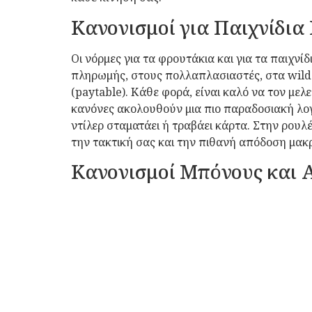
Κανονισμοί για Παιχνίδια
Οι νόρμες για τα φρουτάκια και για τα παιχνί
πληρωμής, στους πολλαπλασιαστές, στα wild κ
(paytable). Κάθε φορά, είναι καλό να τον μελε
κανόνες ακολουθούν μια πιο παραδοσιακή λογ
ντίλερ σταματάει ή τραβάει κάρτα. Στην ρου
την τακτική σας και την πιθανή απόδοση μα
Κανονισμοί Μπόνους και 