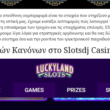
 υπεύθυνη συμπεριφορά είναι τα στοιχεία που στηρίζουν μ
 τη οπτική μας, έχουμε κοιτάξει λεπτομερώς πώς λειτουργεί 
η σπινιάρισμα των τροχών και τις στοιχήματος επιλογές. Ε
ρουμε λίγα λόγια για στρατηγικές οργάνωσης και θα σας δώ
ό σύστημα όσο και την ρουτίνα του ηλεκτρονικού παιχνιδιού
ν Κανόνων στο Slotsdj Casi