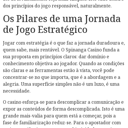
dos princípios do jogo responsável, naturalmente.
Os Pilares de uma Jornada
de Jogo Estratégico
Jogar com estratégia é o que faz a jornada duradoura e,
quem sabe, mais rentável. O Spinanga Casino funda a
sua proposta em princípios claros: dar domínio e
conhecimento objetiva ao jogador. Quando as condições
são claras e as ferramentas estão à vista, você pode
concentrar-se no que importa, que é a abordagem e a
alegria. Uma superfície simples não é um luxo, é uma
necessidade.
O casino esforça-se para descomplicar a comunicação e
expor as conteúdos de forma descomplicada. Isto é uma
grande mais-valia para quem está a começar, pois a
fase de familiarização reduz-se. Para o apostador com