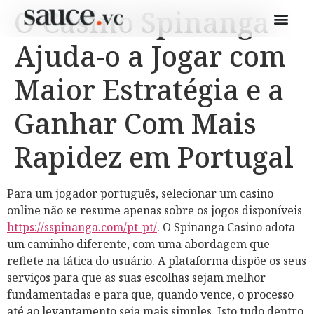
O Casino Spinanga
Ajuda-o a Jogar com
Maior Estratégia e a
Ganhar Com Mais
Rapidez em Portugal
Para um jogador português, selecionar um casino
online não se resume apenas sobre os jogos disponíveis
https://sspinanga.com/pt-pt/
. O Spinanga Casino adota
um caminho diferente, com uma abordagem que
reflete na tática do usuário. A plataforma dispõe os seus
serviços para que as suas escolhas sejam melhor
fundamentadas e para que, quando vence, o processo
até ao levantamento seja mais simples. Isto tudo dentro