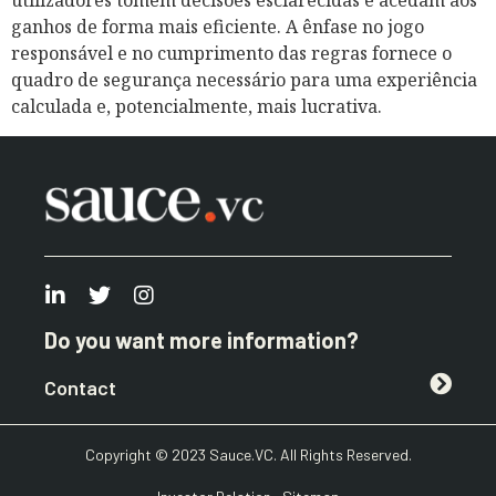
utilizadores tomem decisões esclarecidas e acedam aos
ganhos de forma mais eficiente. A ênfase no jogo
responsável e no cumprimento das regras fornece o
quadro de segurança necessário para uma experiência
calculada e, potencialmente, mais lucrativa.
Do you want more information?
Contact
Copyright © 2023 Sauce.VC. All Rights Reserved.