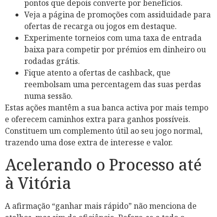
pontos que depois converte por benefícios.
Veja a página de promoções com assiduidade para
ofertas de recarga ou jogos em destaque.
Experimente torneios com uma taxa de entrada
baixa para competir por prémios em dinheiro ou
rodadas grátis.
Fique atento a ofertas de cashback, que
reembolsam uma percentagem das suas perdas
numa sessão.
Estas ações mantêm a sua banca activa por mais tempo
e oferecem caminhos extra para ganhos possíveis.
Constituem um complemento útil ao seu jogo normal,
trazendo uma dose extra de interesse e valor.
Acelerando o Processo até
à Vitória
A afirmação “ganhar mais rápido” não menciona de