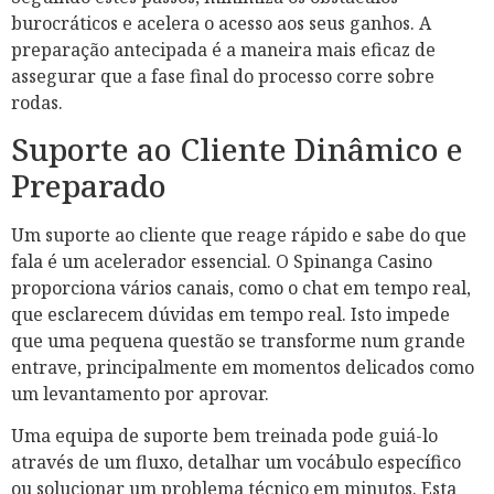
burocráticos e acelera o acesso aos seus ganhos. A
preparação antecipada é a maneira mais eficaz de
assegurar que a fase final do processo corre sobre
rodas.
Suporte ao Cliente Dinâmico e
Preparado
Um suporte ao cliente que reage rápido e sabe do que
fala é um acelerador essencial. O Spinanga Casino
proporciona vários canais, como o chat em tempo real,
que esclarecem dúvidas em tempo real. Isto impede
que uma pequena questão se transforme num grande
entrave, principalmente em momentos delicados como
um levantamento por aprovar.
Uma equipa de suporte bem treinada pode guiá-lo
através de um fluxo, detalhar um vocábulo específico
ou solucionar um problema técnico em minutos. Esta