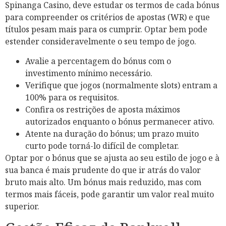
Spinanga Casino, deve estudar os termos de cada bónus
para compreender os critérios de apostas (WR) e que
títulos pesam mais para os cumprir. Optar bem pode
estender consideravelmente o seu tempo de jogo.
Avalie a percentagem do bónus com o
investimento mínimo necessário.
Verifique que jogos (normalmente slots) entram a
100% para os requisitos.
Confira os restrições de aposta máximos
autorizados enquanto o bónus permanecer ativo.
Atente na duração do bónus; um prazo muito
curto pode torná-lo difícil de completar.
Optar por o bónus que se ajusta ao seu estilo de jogo e à
sua banca é mais prudente do que ir atrás do valor
bruto mais alto. Um bónus mais reduzido, mas com
termos mais fáceis, pode garantir um valor real muito
superior.