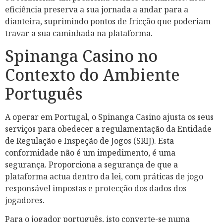
eficiência preserva a sua jornada a andar para a
dianteira, suprimindo pontos de fricção que poderiam
travar a sua caminhada na plataforma.
Spinanga Casino no
Contexto do Ambiente
Português
A operar em Portugal, o Spinanga Casino ajusta os seus
serviços para obedecer a regulamentação da Entidade
de Regulação e Inspeção de Jogos (SRIJ). Esta
conformidade não é um impedimento, é uma
segurança. Proporciona a segurança de que a
plataforma actua dentro da lei, com práticas de jogo
responsável impostas e protecção dos dados dos
jogadores.
Para o jogador português, isto converte-se numa