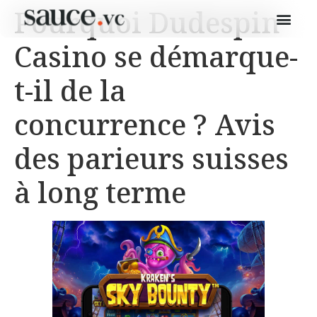
Pourquoi Dudespin
Casino se démarque-
t-il de la
concurrence ? Avis
des parieurs suisses
à long terme