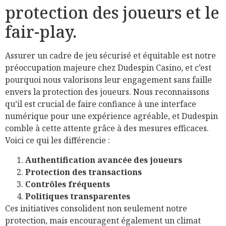
protection des joueurs et le
fair-play.
Assurer un cadre de jeu sécurisé et équitable est notre
préoccupation majeure chez Dudespin Casino, et c’est
pourquoi nous valorisons leur engagement sans faille
envers la protection des joueurs. Nous reconnaissons
qu’il est crucial de faire confiance à une interface
numérique pour une expérience agréable, et Dudespin
comble à cette attente grâce à des mesures efficaces.
Voici ce qui les différencie :
Authentification avancée des joueurs
Protection des transactions
Contrôles fréquents
Politiques transparentes
Ces initiatives consolident non seulement notre
protection, mais encouragent également un climat