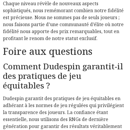
Chaque niveau révèle de nouveaux aspects
sophistiqués, nous remémorant combien notre fidélité
est précieuse. Nous ne sommes pas de seuls joueurs ;
nous faisons partie d’une communauté d’élite où notre
fidélité nous apporte des prix remarquables, tout en
profitant le renom de notre statut exclusif.
Foire aux questions
Comment Dudespin garantit-il
des pratiques de jeu
équitables ?
Dudespin garantit des pratiques de jeu équitables en
adhérant à les normes de jeu régulées qui privilégient
la transparence des joueurs. La confiance étant
essentielle, nous utilisons des RNGs de dernière
génération pour garantir des résultats véritablement