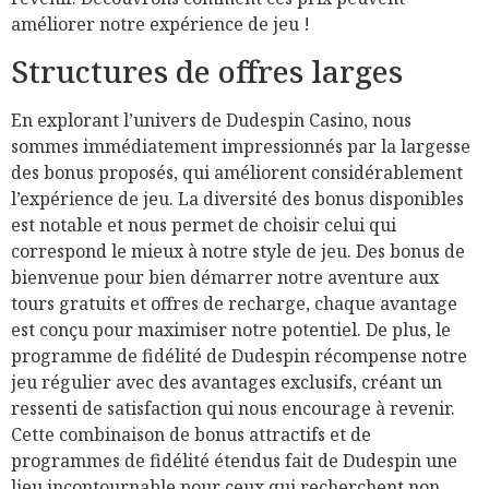
améliorer notre expérience de jeu !
Structures de offres larges
En explorant l’univers de Dudespin Casino, nous
sommes immédiatement impressionnés par la largesse
des bonus proposés, qui améliorent considérablement
l’expérience de jeu. La diversité des bonus disponibles
est notable et nous permet de choisir celui qui
correspond le mieux à notre style de jeu. Des bonus de
bienvenue pour bien démarrer notre aventure aux
tours gratuits et offres de recharge, chaque avantage
est conçu pour maximiser notre potentiel. De plus, le
programme de fidélité de Dudespin récompense notre
jeu régulier avec des avantages exclusifs, créant un
ressenti de satisfaction qui nous encourage à revenir.
Cette combinaison de bonus attractifs et de
programmes de fidélité étendus fait de Dudespin une
lieu incontournable pour ceux qui recherchent non