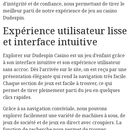
d’intégrité et de confiance, nous permettant de tirer le
meilleur parti de notre expérience de jeu au casino
Dudespin.
Expérience utilisateur lisse
et interface intuitive
Explorer sur Dudespin Casino est un jeu d’enfant grâce
à son interface intuitive et son expérience utilisateur
sans accroc. Dès l’arrivée sur le site, on est reçu par une
présentation élégante qui rend la navigation très facile.
Chaque section de jeux est facile à trouver, ce qui
permet de tirer pleinement parti du jeu en quelques
clics rapides.
Grâce à sa navigation conviviale, nous pouvons
explorer facilement une variété de machines à sous, de
jeux de société et de jeux en direct avec croupiers. La
fonction de recherche nous permet de trouver