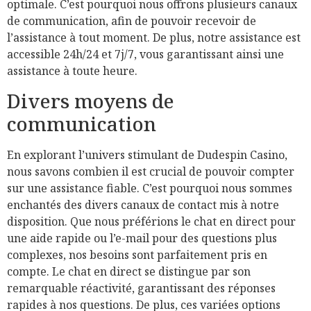
optimale. C’est pourquoi nous offrons plusieurs canaux
de communication, afin de pouvoir recevoir de
l’assistance à tout moment. De plus, notre assistance est
accessible 24h/24 et 7j/7, vous garantissant ainsi une
assistance à toute heure.
Divers moyens de
communication
En explorant l’univers stimulant de Dudespin Casino,
nous savons combien il est crucial de pouvoir compter
sur une assistance fiable. C’est pourquoi nous sommes
enchantés des divers canaux de contact mis à notre
disposition. Que nous préférions le chat en direct pour
une aide rapide ou l’e-mail pour des questions plus
complexes, nos besoins sont parfaitement pris en
compte. Le chat en direct se distingue par son
remarquable réactivité, garantissant des réponses
rapides à nos questions. De plus, ces variées options