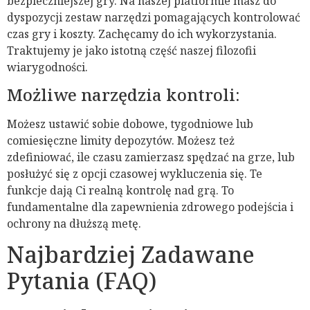
bezpieczniejszej gry. Na naszej platformie masz do
dyspozycji zestaw narzędzi pomagających kontrolować
czas gry i koszty. Zachęcamy do ich wykorzystania.
Traktujemy je jako istotną część naszej filozofii
wiarygodności.
Możliwe narzędzia kontroli:
Możesz ustawić sobie dobowe, tygodniowe lub
comiesięczne limity depozytów. Możesz też
zdefiniować, ile czasu zamierzasz spędzać na grze, lub
posłużyć się z opcji czasowej wykluczenia się. Te
funkcje dają Ci realną kontrolę nad grą. To
fundamentalne dla zapewnienia zdrowego podejścia i
ochrony na dłuższą metę.
Najbardziej Zadawane
Pytania (FAQ)