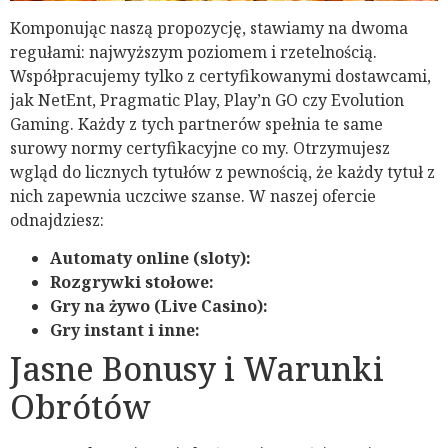
Komponując naszą propozycję, stawiamy na dwoma
regułami: najwyższym poziomem i rzetelnością.
Współpracujemy tylko z certyfikowanymi dostawcami,
jak NetEnt, Pragmatic Play, Play’n GO czy Evolution
Gaming. Każdy z tych partnerów spełnia te same
surowy normy certyfikacyjne co my. Otrzymujesz
wgląd do licznych tytułów z pewnością, że każdy tytuł z
nich zapewnia uczciwe szanse. W naszej ofercie
odnajdziesz:
Automaty online (sloty):
Rozgrywki stołowe:
Gry na żywo (Live Casino):
Gry instant i inne:
Jasne Bonusy i Warunki
Obrótów