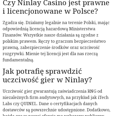
Czy Ninlay Casino jest prawne
i licencjonowane w Polsce?
Zgadza się. Działamy legalnie na terenie Polski, mając
odpowiednią licencją hazardową Ministerstwa
Finansów. Wszystkie nasze działania są zgodne z
polskim prawem. Ręczy to graczom bezpieczeństwo
prawną, zabezpieczenie środków oraz uczciwość
rozgrywki. Mienie tej licencji jest dla nas rzeczą
fundamentalną.
Jak potrafię sprawdzić
uczciwość gier w Ninlay?
Uczciwość gier gwarantują zaświadczenia RNG od
niezależnych firm audytowych, na przykład jak iTech
Labs czy QUINEL. Dane o certyfikacjach danych
dostawców są powszechnie udostępnione. Dodatkowo,
każda gra w naszej ofercie ma wskazany publiczny