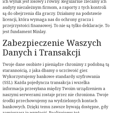
ich wynik jest losowy i równy. Regularnie zlecamy ich
audyty niezależnym firmom, a raporty z tych kontroli
są do obejrzenia dla graczy. Działamy na podstawie
licencji, która wymaga nas do ochrony gracza i
przejrzystości finansowej. To nie są tylko deklaracje. To
jest fundament Ninlay.
Zabezpieczenie Waszych
Danych i Transakcji
Twoje dane osobiste i pieniądze chronimy z podobną tą
starannością, z jaka dbamy o uczciwość gier.
Wykorzystujemy bankowe standardy szyfrowania
(SSL). Każda pojedyncza transakcja i wszelka
informacja przesyłana między Twoim urządzeniem a
naszymi serwerami zostaje przez nie chroniona. Twoje
środki przechowujemy na wydzielonych kontach
bankowych. Dzięki temu zawsze bywają dostępne, gdy
zamierzasz je wypłacić. Realizujemy też