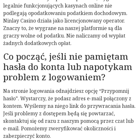
legalnie funkcjonujących kasynach online nie
podlegają opodatkowaniu podatkiem dochodowym.
Ninlay Casino działa jako licencjonowany operator.
Znaczy to, że wygrane na naszej platformie są dla
graczy wolne od podatku. Nie naliczamy od wypłat
żadnych dodatkowych opłat.
Co począć, jeśli nie pamiętam
hasła do konta lub napotykam
problem z logowaniem?
Na stronie logowania odnajdziesz opcję “Przypomnij
hasło”. Wystarczy, że podasz adres e-mail połączony z
kontem. Wyślemy na niego link do przywracania hasła.
Jeśli problemy z dostępem będą się powtarzać,
skontaktuj się od razu z naszym pomocą przez czat lub
e-mail. Pomożemy zweryfikować okoliczności i
zabezpieczyć konto.