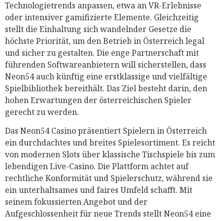
Technologietrends anpassen, etwa an VR-Erlebnisse
oder intensiver gamifizierte Elemente. Gleichzeitig
stellt die Einhaltung sich wandelnder Gesetze die
höchste Priorität, um den Betrieb in Österreich legal
und sicher zu gestalten. Die enge Partnerschaft mit
führenden Softwareanbietern will sicherstellen, dass
Neon54 auch künftig eine erstklassige und vielfältige
Spielbibliothek bereithält. Das Ziel besteht darin, den
hohen Erwartungen der österreichischen Spieler
gerecht zu werden.
Das Neon54 Casino präsentiert Spielern in Österreich
ein durchdachtes und breites Spielesortiment. Es reicht
von modernen Slots über klassische Tischspiele bis zum
lebendigen Live-Casino. Die Plattform achtet auf
rechtliche Konformität und Spielerschutz, während sie
ein unterhaltsames und faires Umfeld schafft. Mit
seinem fokussierten Angebot und der
Aufgeschlossenheit für neue Trends stellt Neon54 eine