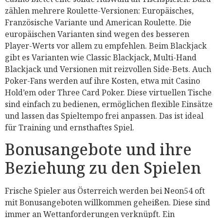
zählen mehrere Roulette-Versionen: Europäisches,
Französische Variante und American Roulette. Die
europäischen Varianten sind wegen des besseren
Player-Werts vor allem zu empfehlen. Beim Blackjack
gibt es Varianten wie Classic Blackjack, Multi-Hand
Blackjack und Versionen mit reizvollen Side-Bets. Auch
Poker-Fans werden auf ihre Kosten, etwa mit Casino
Hold’em oder Three Card Poker. Diese virtuellen Tische
sind einfach zu bedienen, ermöglichen flexible Einsätze
und lassen das Spieltempo frei anpassen. Das ist ideal
für Training und ernsthaftes Spiel.
Bonusangebote und ihre
Beziehung zu den Spielen
Frische Spieler aus Österreich werden bei Neon54 oft
mit Bonusangeboten willkommen geheißen. Diese sind
immer an Wettanforderungen verknüpft. Ein