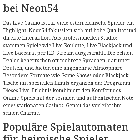
bei Neon54
Das Live Casino ist für viele österreichische Spieler ein
Highlight. Neon54 fokussiert sich auf hohe Qualität und
direkte Interaktion. Aus professionellen Studios
stammen Spiele wie Live Roulette, Live Blackjack und
Live Baccarat per HD-Stream ausgestrahlt. Die echten
Dealer beherrschen oft mehrere Sprachen, darunter
Deutsch, und bieten eine angenehme Atmosphäre.
Besondere Formate wie Game Shows oder Blackjack-
Tische mit speziellen Limits ergänzen das Programm.
Dieses Live-Erlebnis kombiniert den Komfort des
Online-Spiels mit der sozialen und authentischen Note
eines stationären Casinos. Genau das verleiht ihm
seinen Charme.
Populäre Spielautomaten
für heimische Spieler