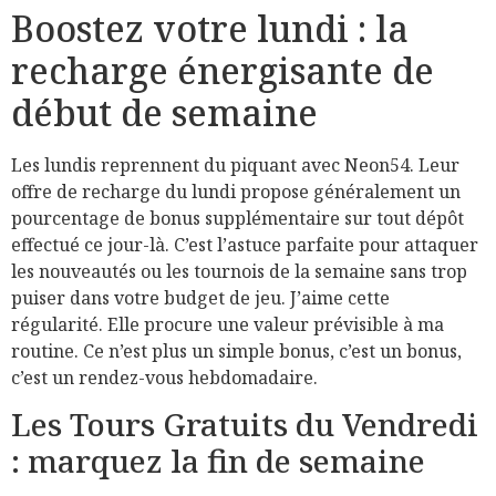
Boostez votre lundi : la
recharge énergisante de
début de semaine
Les lundis reprennent du piquant avec Neon54. Leur
offre de recharge du lundi propose généralement un
pourcentage de bonus supplémentaire sur tout dépôt
effectué ce jour-là. C’est l’astuce parfaite pour attaquer
les nouveautés ou les tournois de la semaine sans trop
puiser dans votre budget de jeu. J’aime cette
régularité. Elle procure une valeur prévisible à ma
routine. Ce n’est plus un simple bonus, c’est un bonus,
c’est un rendez-vous hebdomadaire.
Les Tours Gratuits du Vendredi
: marquez la fin de semaine