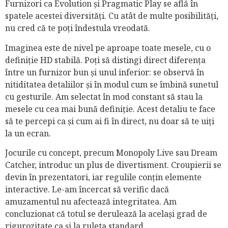
Furnizori ca Evolution și Pragmatic Play se află în
spatele acestei diversități. Cu atât de multe posibilități,
nu cred că te poți îndestula vreodată.
Imaginea este de nivel pe aproape toate mesele, cu o
definiție HD stabilă. Poți să distingi direct diferența
între un furnizor bun și unul inferior: se observă în
nitiditatea detaliilor și în modul cum se îmbină sunetul
cu gesturile. Am selectat în mod constant să stau la
mesele cu cea mai bună definiție. Acest detaliu te face
să te percepi ca și cum ai fi în direct, nu doar să te uiți
la un ecran.
Jocurile cu concept, precum Monopoly Live sau Dream
Catcher, introduc un plus de divertisment. Croupierii se
devin în prezentatori, iar regulile conțin elemente
interactive. Le-am încercat să verific dacă
amuzamentul nu afectează integritatea. Am
concluzionat că totul se derulează la același grad de
rigurozitate ca și la ruleta standard.