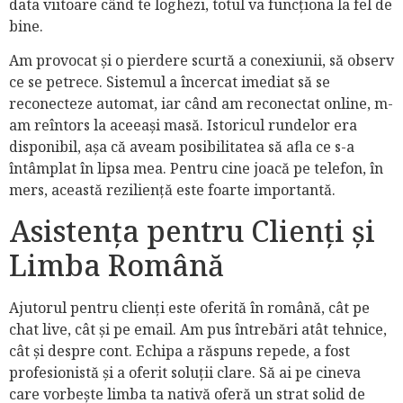
data viitoare când te loghezi, totul va funcționa la fel de
bine.
Am provocat și o pierdere scurtă a conexiunii, să observ
ce se petrece. Sistemul a încercat imediat să se
reconecteze automat, iar când am reconectat online, m-
am reîntors la aceeași masă. Istoricul rundelor era
disponibil, așa că aveam posibilitatea să afla ce s-a
întâmplat în lipsa mea. Pentru cine joacă pe telefon, în
mers, această reziliență este foarte importantă.
Asistența pentru Clienți și
Limba Română
Ajutorul pentru clienți este oferită în română, cât pe
chat live, cât și pe email. Am pus întrebări atât tehnice,
cât și despre cont. Echipa a răspuns repede, a fost
profesionistă și a oferit soluții clare. Să ai pe cineva
care vorbește limba ta nativă oferă un strat solid de