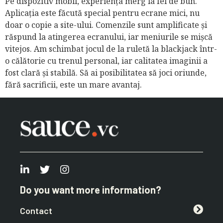
Pe dispozitiv mobil, experiența merg la fel de bun.
Aplicația este făcută special pentru ecrane mici, nu
doar o copie a site-ului. Comenzile sunt amplificate și
răspund la atingerea ecranului, iar meniurile se mișcă
vitejos. Am schimbat jocul de la ruletă la blackjack într-
o călătorie cu trenul personal, iar calitatea imaginii a
fost clară și stabilă. Să ai posibilitatea să joci oriunde,
fără sacrificii, este un mare avantaj.
Do you want more information?
Contact