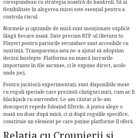
corespundeau cu strategia noastră de bankroll. Să ai
flexibilitate în alegerea mizei este esențial pentru a
controla riscul.
Normele și opțiunile de miză sunt menționate explicit
lângă fiecare masă. Date precum RTP-ul (Return to
Player) pentru pariurile secundare sunt accesibile cu
ușurință. Transparența asta ne-a ajutat să adoptăm
decizii înțelepte. Platforma nu mască lucrurile
importante în file ascunse, ci le expune direct, acolo
unde joci.
Pentru jucătorii experimentați, sunt disponibile mese
cu reguli speciale care prezintă câștiguri mici, cum ar fi
blackjack cu surrender. Le-am căutat și le-am
descoperit repede folosind filtrele. A putea alege o
masă nu doar după miză, ci și după regulile specifice,
constituie un element pe care puține platforme îl oferă.
Relația cu Croupierii și