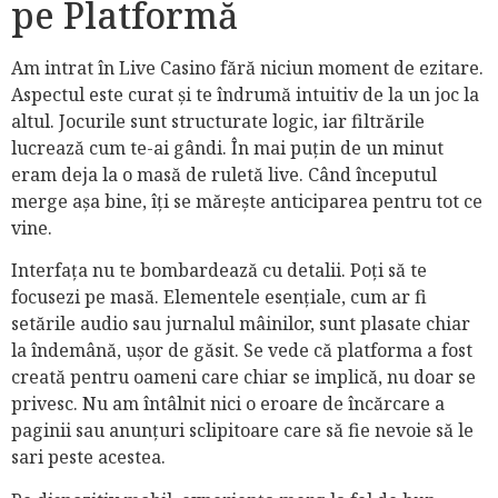
pe Platformă
Am intrat în Live Casino fără niciun moment de ezitare.
Aspectul este curat și te îndrumă intuitiv de la un joc la
altul. Jocurile sunt structurate logic, iar filtrările
lucrează cum te-ai gândi. În mai puțin de un minut
eram deja la o masă de ruletă live. Când începutul
merge așa bine, îți se mărește anticiparea pentru tot ce
vine.
Interfața nu te bombardează cu detalii. Poți să te
focusezi pe masă. Elementele esențiale, cum ar fi
setările audio sau jurnalul mâinilor, sunt plasate chiar
la îndemână, ușor de găsit. Se vede că platforma a fost
creată pentru oameni care chiar se implică, nu doar se
privesc. Nu am întâlnit nici o eroare de încărcare a
paginii sau anunțuri sclipitoare care să fie nevoie să le
sari peste acestea.