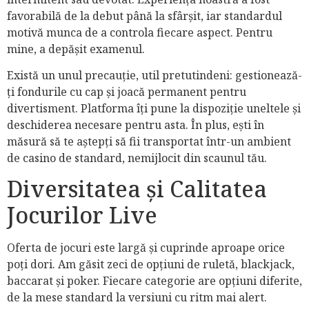
favorabilă de la debut până la sfârșit, iar standardul
motivă munca de a controla fiecare aspect. Pentru
mine, a depășit examenul.
Există un unul precauție, util pretutindeni: gestionează-
ți fondurile cu cap și joacă permanent pentru
divertisment. Platforma îți pune la dispoziție uneltele și
deschiderea necesare pentru asta. În plus, ești în
măsură să te aștepți să fii transportat într-un ambient
de casino de standard, nemijlocit din scaunul tău.
Diversitatea și Calitatea
Jocurilor Live
Oferta de jocuri este largă și cuprinde aproape orice
poți dori. Am găsit zeci de opțiuni de ruletă, blackjack,
baccarat și poker. Fiecare categorie are opțiuni diferite,
de la mese standard la versiuni cu ritm mai alert.