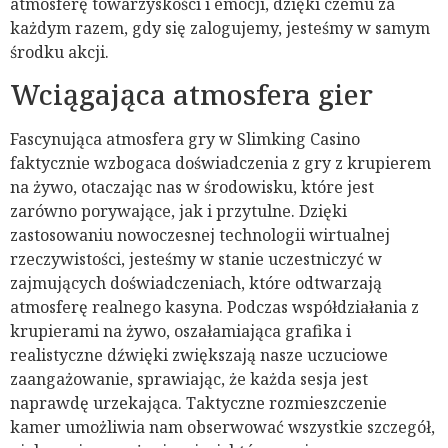
atmosferę towarzyskości i emocji, dzięki czemu za
każdym razem, gdy się zalogujemy, jesteśmy w samym
środku akcji.
Wciągająca atmosfera gier
Fascynująca atmosfera gry w Slimking Casino
faktycznie wzbogaca doświadczenia z gry z krupierem
na żywo, otaczając nas w środowisku, które jest
zarówno porywające, jak i przytulne. Dzięki
zastosowaniu nowoczesnej technologii wirtualnej
rzeczywistości, jesteśmy w stanie uczestniczyć w
zajmujących doświadczeniach, które odtwarzają
atmosferę realnego kasyna. Podczas współdziałania z
krupierami na żywo, oszałamiająca grafika i
realistyczne dźwięki zwiększają nasze uczuciowe
zaangażowanie, sprawiając, że każda sesja jest
naprawdę urzekająca. Taktyczne rozmieszczenie
kamer umożliwia nam obserwować wszystkie szczegół,