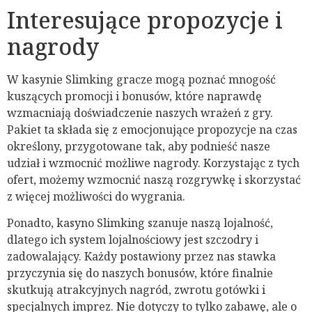
Interesujące propozycje i
nagrody
W kasynie Slimking gracze mogą poznać mnogość
kuszących promocji i bonusów, które naprawdę
wzmacniają doświadczenie naszych wrażeń z gry.
Pakiet ta składa się z emocjonujące propozycje na czas
określony, przygotowane tak, aby podnieść nasze
udział i wzmocnić możliwe nagrody. Korzystając z tych
ofert, możemy wzmocnić naszą rozgrywkę i skorzystać
z więcej możliwości do wygrania.
Ponadto, kasyno Slimking szanuje naszą lojalność,
dlatego ich system lojalnościowy jest szczodry i
zadowalający. Każdy postawiony przez nas stawka
przyczynia się do naszych bonusów, które finalnie
skutkują atrakcyjnych nagród, zwrotu gotówki i
specjalnych imprez. Nie dotyczy to tylko zabawę, ale o