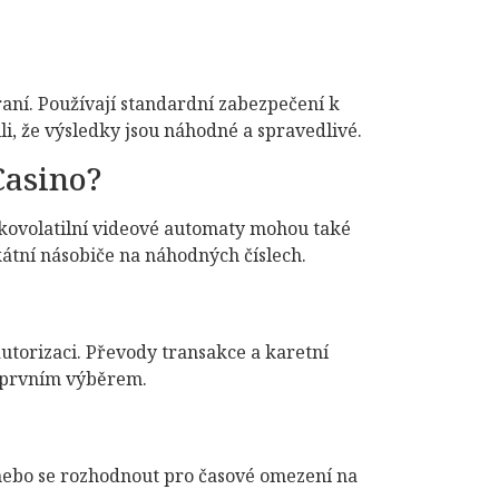
aní. Používají standardní zabezpečení k
li, že výsledky jsou náhodné a spravedlivé.
Casino?
kovolatilní videové automaty mohou také
kátní násobiče na náhodných číslech.
autorizaci. Převody transakce a karetní
d prvním výběrem.
u nebo se rozhodnout pro časové omezení na