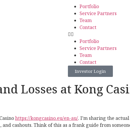
Portfolio
Service Partners
Team
Contact
Portfolio
Service Partners
Team
Contact
Investor Login
and Losses at Kong Cas
 Casino
https://kongcasino.eu/en-au/
. I’m sharing the actua
, and cashouts. Think of this as a frank guide from someone