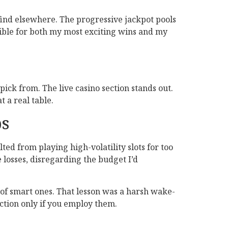
t find elsewhere. The progressive jackpot pools
ible for both my most exciting wins and my
pick from. The live casino section stands out.
t a real table.
ps
ted from playing high-volatility slots for too
 losses, disregarding the budget I’d
d of smart ones. That lesson was a harsh wake-
unction only if you employ them.