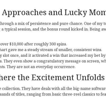
s: Approaches and Lucky Mo
through a mix of persistence and pure chance. One of my
ing a typical session, and the bonus round kicked in. Bein
over $10,000 after roughly 300 spins.
hart gave me a steady stream of smaller, consistent wins.
 slot once, and it activated a win that increased my bet by
 They even show a congratulatory message on screen, which
nts. They are not an everyday occurrence.
ere the Excitement Unfolds
e collection. They have deals with all the big-name softwa
nds of titles, ranging from basic three-reel classics to fea