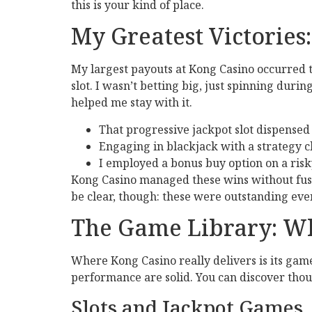
this is your kind of place.
My Greatest Victorie
My largest payouts at Kong Casino occurred 
slot. I wasn’t betting big, just spinning dur
helped me stay with it.
That progressive jackpot slot dispensed 
Engaging in blackjack with a strategy c
I employed a bonus buy option on a risky
Kong Casino managed these wins without fuss.
be clear, though: these were outstanding eve
The Game Library: Wh
Where Kong Casino really delivers is its gam
performance are solid. You can discover thousa
Slots and Jackpot Games