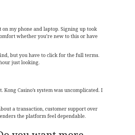
ast on my phone and laptop. Signing up took
 comfort whether you’re new to this or have
nd, but you have to click for the full terms.
our just looking.
t. Kong Casino’s system was uncomplicated. I
bout a transaction, customer support over
renders the platform feel dependable.
Do you want more