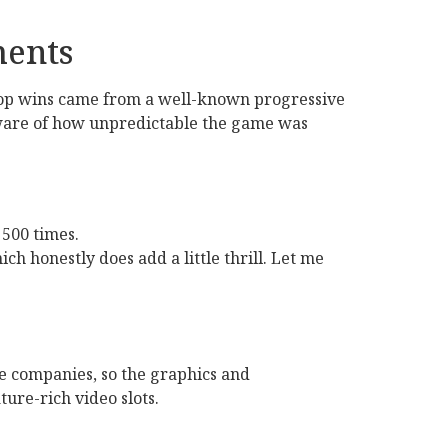
ments
 top wins came from a well-known progressive
g aware of how unpredictable the game was
 500 times.
 honestly does add a little thrill. Let me
re companies, so the graphics and
ture-rich video slots.