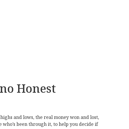
ino Honest
l highs and lows, the real money won and lost,
 who’s been through it, to help you decide if