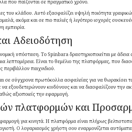
υλα που παίζονται σε πραγματικό χρόνο.
είες του κλάδου. Αυτό εξασφαλίζει υψηλή ποιότητα γραφικώ
 ομαλά, ακόμα και σε πιο παλιές ή λιγότερο ισχυρές συσκευέ
η εμπειρία.
και Αδειοδότηση
νομική υπόσταση. Το Spinbara δραστηριοποιείται με άδεια
 μια λεπτομέρεια. Είναι το θεμέλιο της πλατφόρμας, που δια
ς περιβάλλον παιχνιδιού.
ται σε σύγχρονα πρωτόκολλα ασφαλείας για να θωρακίσει τ
 να εξουδετερώνουν κινδύνους και να διασφαλίζουν την α
αθώς αξιοποιείς την εφαρμογή.
ών πλατφορμών και Προσαρ
εφαρμογή για κινητά. Η πλατφόρμα είναι πλήρως βελτιστοπο
γιστή. Ο λογαριασμός χρήστη σου εναρμονίζεται αυτόματα