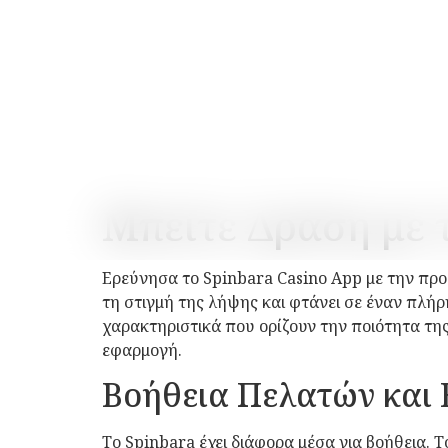
Μπείτε Δράση με 
Ερεύνησα το Spinbara Casino App με την προ
τη στιγμή της λήψης και φτάνει σε έναν πλήρη
χαρακτηριστικά που ορίζουν την ποιότητα της
εφαρμογή.
Βοήθεια Πελατών και 
Το Spinbara έχει διάφορα μέσα για βοήθεια. Τ