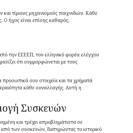
ν και τίμιους μηχανισμούς παιχνιδιών. Κάθε
ς. Ο ήχος είναι επίσης καθαρός,
 από την ΕΕΕΕΠ, τον ελληνικό φορέα ελέγχου
σφαλίζει ότι συμμορφώνεται με τους
α προσωπικά σου στοιχεία και τα χρήματά
κεραιότητα κάθε συναλλαγής. Αυτή η
μογή Συσκευών
ιημένη και τρέχει απροβλημάτιστα σε
 από των συσκευών, διατηρώντας το ιστορικό