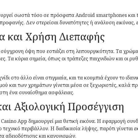
υργεί σωστά τόσο σε πρόσφατα Android smartphones και ta
ροφανής. Δεν στερείσαι δυνατότητες ή ανάλυση εικόνας, είτ
α και Χρήση Διεπαφής
α σύγχρονη όψη που εστιάζει στη λειτουργικότητα. Τα χρώμ
ρες. Τα κύρια σημεία, όπως οι τράπεζες παιχνιδιών και οι ρ
ίδι στο άλλο είναι στιγμιαία, και τα κουμπιά έχουν το ιδαν
σμού και των χρημάτων γίνεται μέσα σε ξεχωριστές, καλά π
στη ένα συναίσθημα ασφάλειας.
και Αξιολογική Προσέγγιση
asino App δημιουργεί μια θετική εικόνα. Η εφαρμογή συνδ
ο τεχνικό περιβάλλον. Η διαδικασία λήψης, παρότι γίνεται 
τα αδειοδότησης και κανονισμών.