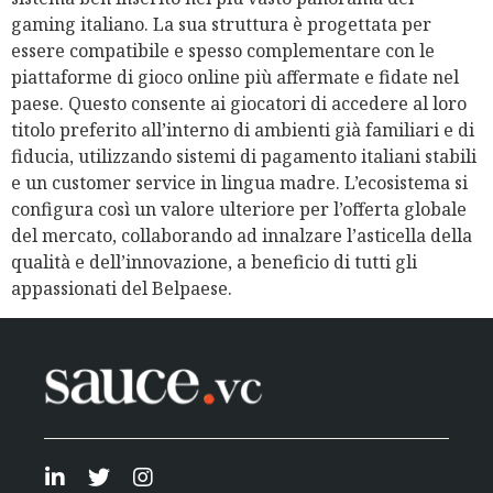
gaming italiano. La sua struttura è progettata per
essere compatibile e spesso complementare con le
piattaforme di gioco online più affermate e fidate nel
paese. Questo consente ai giocatori di accedere al loro
titolo preferito all’interno di ambienti già familiari e di
fiducia, utilizzando sistemi di pagamento italiani stabili
e un customer service in lingua madre. L’ecosistema si
configura così un valore ulteriore per l’offerta globale
del mercato, collaborando ad innalzare l’asticella della
qualità e dell’innovazione, a beneficio di tutti gli
appassionati del Belpaese.