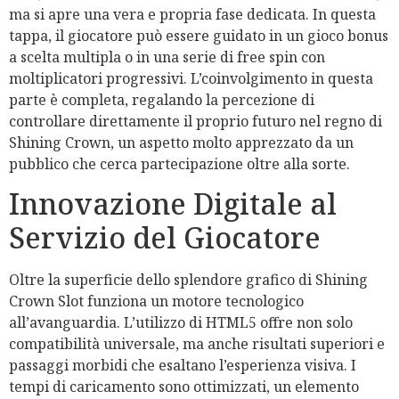
ma si apre una vera e propria fase dedicata. In questa
tappa, il giocatore può essere guidato in un gioco bonus
a scelta multipla o in una serie di free spin con
moltiplicatori progressivi. L’coinvolgimento in questa
parte è completa, regalando la percezione di
controllare direttamente il proprio futuro nel regno di
Shining Crown, un aspetto molto apprezzato da un
pubblico che cerca partecipazione oltre alla sorte.
Innovazione Digitale al
Servizio del Giocatore
Oltre la superficie dello splendore grafico di Shining
Crown Slot funziona un motore tecnologico
all’avanguardia. L’utilizzo di HTML5 offre non solo
compatibilità universale, ma anche risultati superiori e
passaggi morbidi che esaltano l’esperienza visiva. I
tempi di caricamento sono ottimizzati, un elemento