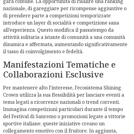
gara comune. La opportunità di risalire una ranking
nazionale, di gareggiare per ricompense aggiuntive o
di prendere parte a competizioni temporizzate
introduce un layer di socialità e competizione sana
all’esperienza. Questo modifica il passatempo da
attività solitaria a istante di comunità a una comunità
dinamica e affermata, aumentando significativamente
il tasso di coinvolgimento e fedeltà.
Manifestazioni Tematiche e
Collaborazioni Esclusive
Per mantenere alto l’interesse, l’ecosistema Shining
Crown utilizza la sua flessibilità per lanciare eventi a
tema legati a ricorrenze nazionali o trend correnti.
Immagina competizioni particolari durante il tempo
del Festival di Sanremo o promozioni legate a vittorie
sportive italiane: queste iniziative creano un
collegamento emotivo con il fruitore. In aggiunta,