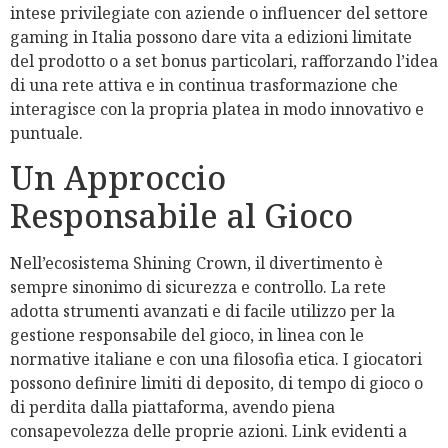
intese privilegiate con aziende o influencer del settore
gaming in Italia possono dare vita a edizioni limitate
del prodotto o a set bonus particolari, rafforzando l’idea
di una rete attiva e in continua trasformazione che
interagisce con la propria platea in modo innovativo e
puntuale.
Un Approccio
Responsabile al Gioco
Nell’ecosistema Shining Crown, il divertimento è
sempre sinonimo di sicurezza e controllo. La rete
adotta strumenti avanzati e di facile utilizzo per la
gestione responsabile del gioco, in linea con le
normative italiane e con una filosofia etica. I giocatori
possono definire limiti di deposito, di tempo di gioco o
di perdita dalla piattaforma, avendo piena
consapevolezza delle proprie azioni. Link evidenti a