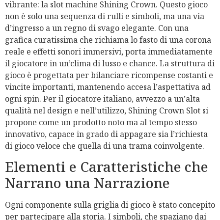
vibrante: la slot machine Shining Crown. Questo gioco
non è solo una sequenza di rulli e simboli, ma una via
d’ingresso a un regno di svago elegante. Con una
grafica curatissima che richiama lo fasto di una corona
reale e effetti sonori immersivi, porta immediatamente
il giocatore in un’clima di lusso e chance. La struttura di
gioco è progettata per bilanciare ricompense costanti e
vincite importanti, mantenendo accesa l’aspettativa ad
ogni spin. Per il giocatore italiano, avvezzo a un’alta
qualità nel design e nell’utilizzo, Shining Crown Slot si
propone come un prodotto noto ma al tempo stesso
innovativo, capace in grado di appagare sia l’richiesta
di gioco veloce che quella di una trama coinvolgente.
Elementi e Caratteristiche che
Narrano una Narrazione
Ogni componente sulla griglia di gioco è stato concepito
per partecipare alla storia. I simboli, che spaziano dai