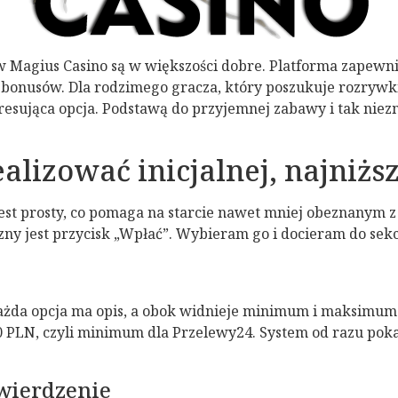
Magius Casino są w większości dobre. Platforma zapewnia 
e bonusów. Dla rodzimego gracza, który poszukuje rozry
esująca opcja. Podstawą do przyjemnej zabawy i tak niezm
ealizować inicjalnej, najniżs
est prosty, co pomaga na starcie nawet mniej obeznanym z
jest przycisk „Wpłać”. Wybieram go i docieram do sekcji 
 Każda opcja ma opis, a obok widnieje minimum i maksimu
0 PLN, czyli minimum dla Przelewy24. System od razu pok
twierdzenie