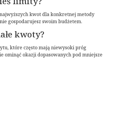
ieś limity?
 i najwyższych kwot dla konkretnej metody
alnie gospodarujesz swoim budżetem.
małe kwoty?
ytu, które często mają niewysoki próg
 nie ominąć okazji dopasowanych pod mniejsze