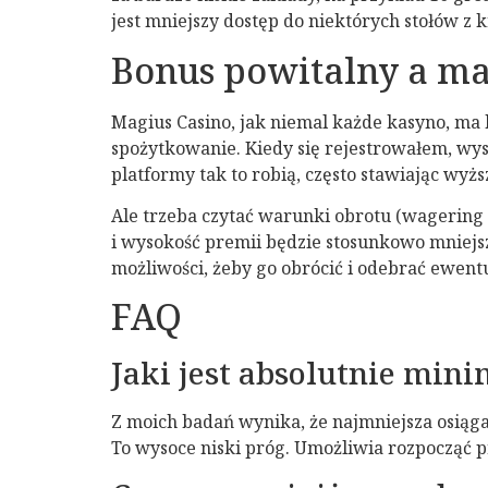
jest mniejszy dostęp do niektórych stołów z
Bonus powitalny a ma
Magius Casino, jak niemal każde kasyno, ma b
spożytkowanie. Kiedy się rejestrowałem, wys
platformy tak to robią, często stawiając wyż
Ale trzeba czytać warunki obrotu (wagering 
i wysokość premii będzie stosunkowo mniej
możliwości, żeby go obrócić i odebrać ewent
FAQ
Jaki jest absolutnie min
Z moich badań wynika, że najmniejsza osiąga
To wysoce niski próg. Umożliwia rozpocząć p