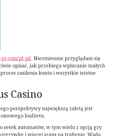
-gr.com/pl-pl/
. Niezmiennie przyglądam się
iwie opisać, jak przebiega wpłacanie małych
proces zasilenia konta i wszystkie istotne
us Casino
jego perspektywy największą zaletą jest
a domowego budżetu.
o setek automatów, w tym wielu z opcją gry
 rozgrywkę i więcej szans na trafienie. Wadą