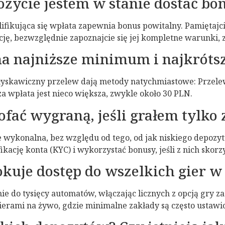
zycie jestem w stanie dostać bo
ikująca się wpłata zapewnia bonus powitalny. Pamiętajcie
ję, bezwzględnie zapoznajcie się jej kompletne warunki,
ma najniższe minimum i najkróts
yskawiczny przelew dają metody natychmiastowe: Przelewy2
sza wpłata jest nieco większa, zwykle około 30 PLN.
ać wygraną, jeśli grałem tylko
e wykonalna, bez względu od tego, od jak niskiego depozyt
ację konta (KYC) i wykorzystać bonusy, jeśli z nich skorzy
okuje dostęp do wszelkich gier w
nie do tysięcy automatów, włączając licznych z opcją gry 
erami na żywo, gdzie minimalne zakłady są często ustawio