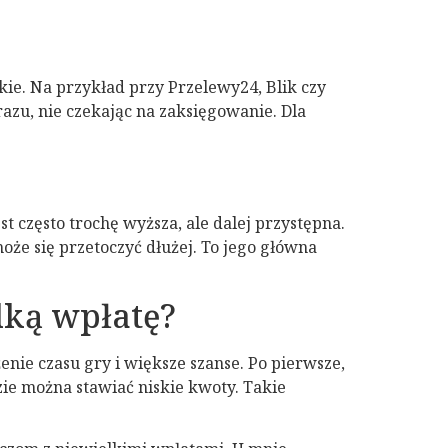
skie. Na przykład przy Przelewy24, Blik czy
azu, nie czekając na zaksięgowanie. Dla
t często trochę wyższa, ale dalej przystępna.
że się przetoczyć dłużej. To jego główna
lką wpłatę?
ie czasu gry i większe szanse. Po pierwsze,
zie można stawiać niskie kwoty. Takie