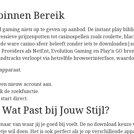
 binnen Bereik
gaming niets op te geven op aanbod. De instant play bibliot
ressieve prijzenpotten tot casinospellen zoals roulette, bla
 de ware casino-sfeer beleeft zonder iets te downloaden|s
jk. Providers als NetEnt, Evolution Gaming en Play’n GO br
ndtracks verloopt via hetzelfde browserinterface, waardoo
 apparaat.
 een nieuw account aan.
k de zoekfunctie.
 start direct.
 Wat Past bij Jouw Stijl?
, maar van waar jij je goed bij voelt. De no download keuze
etje wil doen. Het is ook perfect als je op verschillende 