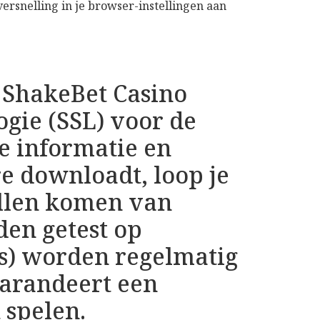
rsnelling in je browser-instellingen aan
t. ShakeBet Casino
gie (SSL) voor de
je informatie en
re downloadt, loop je
ellen komen van
en getest op
s) worden regelmatig
garandeert een
 spelen.