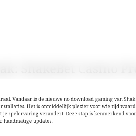
k: ShakeBet Casino Pre
ntraal. Vandaar is de nieuwe no download gaming van Shake
nstallaties. Het is onmiddellijk plezier voor wie tijd waar
t je spelervaring verandert. Deze stap is kenmerkend voor e
er handmatige updates.