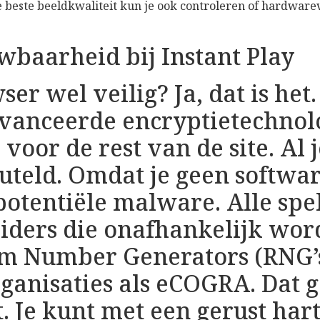
beste beeldkwaliteit kun je ook controleren of hardwareve
wbaarheid bij Instant Play
ser wel veilig? Ja, dat is he
vanceerde encryptietechnolo
 voor de rest van de site. Al 
euteld. Omdat je geen softwa
potentiële malware. Alle sp
ers die onafhankelijk word
om Number Generators (RNG’
ganisaties als eCOGRA. Dat 
. Je kunt met een gerust hart