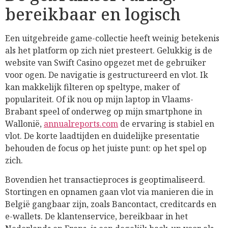
bereikbaar en logisch
Een uitgebreide game-collectie heeft weinig betekenis
als het platform op zich niet presteert. Gelukkig is de
website van Swift Casino opgezet met de gebruiker
voor ogen. De navigatie is gestructureerd en vlot. Ik
kan makkelijk filteren op speltype, maker of
populariteit. Of ik nou op mijn laptop in Vlaams-
Brabant speel of onderweg op mijn smartphone in
Wallonië,
annualreports.com
de ervaring is stabiel en
vlot. De korte laadtijden en duidelijke presentatie
behouden de focus op het juiste punt: op het spel op
zich.
Bovendien het transactieproces is geoptimaliseerd.
Stortingen en opnamen gaan vlot via manieren die in
België gangbaar zijn, zoals Bancontact, creditcards en
e-wallets. De klantenservice, bereikbaar in het