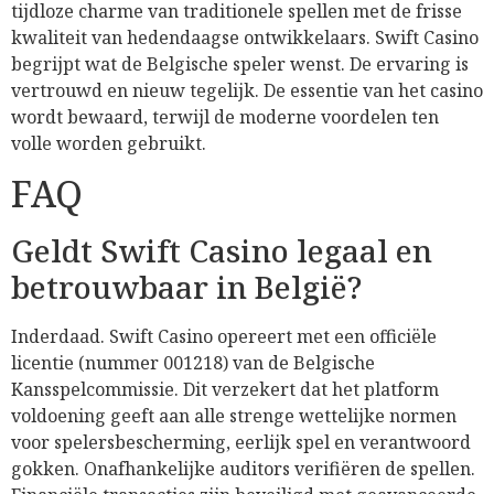
tijdloze charme van traditionele spellen met de frisse
kwaliteit van hedendaagse ontwikkelaars. Swift Casino
begrijpt wat de Belgische speler wenst. De ervaring is
vertrouwd en nieuw tegelijk. De essentie van het casino
wordt bewaard, terwijl de moderne voordelen ten
volle worden gebruikt.
FAQ
Geldt Swift Casino legaal en
betrouwbaar in België?
Inderdaad. Swift Casino opereert met een officiële
licentie (nummer 001218) van de Belgische
Kansspelcommissie. Dit verzekert dat het platform
voldoening geeft aan alle strenge wettelijke normen
voor spelersbescherming, eerlijk spel en verantwoord
gokken. Onafhankelijke auditors verifiëren de spellen.