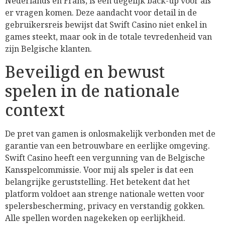
Nederlands en Frans, is een degelijk back-up voor als
er vragen komen. Deze aandacht voor detail in de
gebruikersreis bewijst dat Swift Casino niet enkel in
games steekt, maar ook in de totale tevredenheid van
zijn Belgische klanten.
Beveiligd en bewust
spelen in de nationale
context
De pret van gamen is onlosmakelijk verbonden met de
garantie van een betrouwbare en eerlijke omgeving.
Swift Casino heeft een vergunning van de Belgische
Kansspelcommissie. Voor mij als speler is dat een
belangrijke geruststelling. Het betekent dat het
platform voldoet aan strenge nationale wetten voor
spelersbescherming, privacy en verstandig gokken.
Alle spellen worden nagekeken op eerlijkheid.