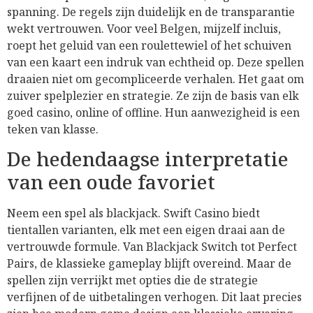
spanning. De regels zijn duidelijk en de transparantie
wekt vertrouwen. Voor veel Belgen, mijzelf incluis,
roept het geluid van een roulettewiel of het schuiven
van een kaart een indruk van echtheid op. Deze spellen
draaien niet om gecompliceerde verhalen. Het gaat om
zuiver spelplezier en strategie. Ze zijn de basis van elk
goed casino, online of offline. Hun aanwezigheid is een
teken van klasse.
De hedendaagse interpretatie
van een oude favoriet
Neem een spel als blackjack. Swift Casino biedt
tientallen varianten, elk met een eigen draai aan de
vertrouwde formule. Van Blackjack Switch tot Perfect
Pairs, de klassieke gameplay blijft overeind. Maar de
spellen zijn verrijkt met opties die de strategie
verfijnen of de uitbetalingen verhogen. Dit laat precies