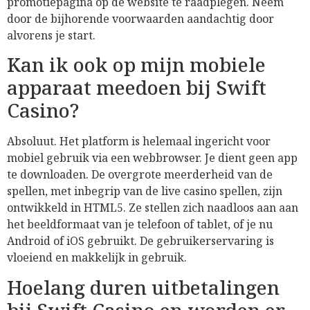
promotiepagina op de website te raadplegen. Neem
door de bijhorende voorwaarden aandachtig door
alvorens je start.
Kan ik ook op mijn mobiele
apparaat meedoen bij Swift
Casino?
Absoluut. Het platform is helemaal ingericht voor
mobiel gebruik via een webbrowser. Je dient geen app
te downloaden. De overgrote meerderheid van de
spellen, met inbegrip van de live casino spellen, zijn
ontwikkeld in HTML5. Ze stellen zich naadloos aan aan
het beeldformaat van je telefoon of tablet, of je nu
Android of iOS gebruikt. De gebruikerservaring is
vloeiend en makkelijk in gebruik.
Hoelang duren uitbetalingen
bij Swift Casino en worden er