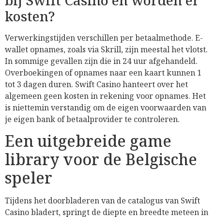
kosten?
Verwerkingstijden verschillen per betaalmethode. E-
wallet opnames, zoals via Skrill, zijn meestal het vlotst.
In sommige gevallen zijn die in 24 uur afgehandeld.
Overboekingen of opnames naar een kaart kunnen 1
tot 3 dagen duren. Swift Casino hanteert over het
algemeen geen kosten in rekening voor opnames. Het
is niettemin verstandig om de eigen voorwaarden van
je eigen bank of betaalprovider te controleren.
Een uitgebreide game
library voor de Belgische
speler
Tijdens het doorbladeren van de catalogus van Swift
Casino bladert, springt de diepte en breedte meteen in