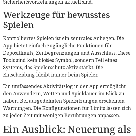
Sicherheitsvorkehrungen aktuell sind.
Werkzeuge für bewusstes
Spielen
Kontrolliertes Spielen ist ein zentrales Anliegen. Die
App bietet einfach zugängliche Funktionen für
Depositlimits, Zeitbegrenzungen und Ausschluss. Diese
Tools sind kein bloßes Symbol, sondern Teil eines
Systems, das Spielerschutz aktiv stärkt. Die
Entscheidung bleibt immer beim Spieler.
Ein umfassendes Aktivitätslog in der App ermöglicht
den Anwendern, Wetten und Spieldauer im Blick zu
haben. Bei ausgedehnten Spielsitzungen erscheinen
Warnungen. Die Konfigurationen für Limits lassen sich
zu jeder Zeit mit wenigen Berührungen anpassen.
Ein Ausblick: Neuerung als