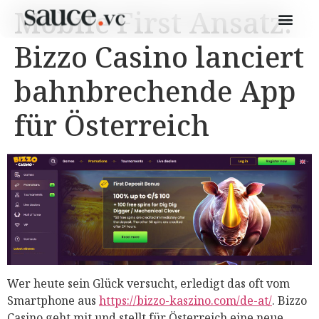
Mobile First Ansatz:
Bizzo Casino lanciert
bahnbrechende App
für Österreich
Wer heute sein Glück versucht, erledigt das oft vom
Smartphone aus
https://bizzo-kaszino.com/de-at/
. Bizzo
Casino geht mit und stellt für Österreich eine neue,