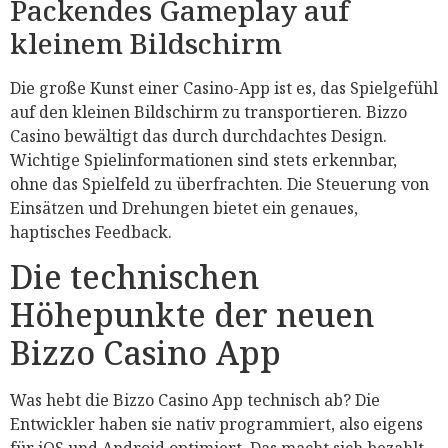
Packendes Gameplay auf
kleinem Bildschirm
Die große Kunst einer Casino-App ist es, das Spielgefühl
auf den kleinen Bildschirm zu transportieren. Bizzo
Casino bewältigt das durch durchdachtes Design.
Wichtige Spielinformationen sind stets erkennbar,
ohne das Spielfeld zu überfrachten. Die Steuerung von
Einsätzen und Drehungen bietet ein genaues,
haptisches Feedback.
Die technischen
Höhepunkte der neuen
Bizzo Casino App
Was hebt die Bizzo Casino App technisch ab? Die
Entwickler haben sie nativ programmiert, also eigens