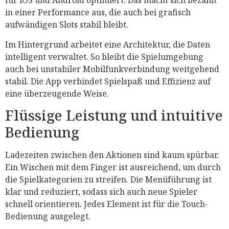
für iOS und Android optimiert. Das macht sich bezahlt
in einer Performance aus, die auch bei grafisch
aufwändigen Slots stabil bleibt.
Im Hintergrund arbeitet eine Architektur, die Daten
intelligent verwaltet. So bleibt die Spielumgebung
auch bei unstabiler Mobilfunkverbindung weitgehend
stabil. Die App verbindet Spielspaß und Effizienz auf
eine überzeugende Weise.
Flüssige Leistung und intuitive
Bedienung
Ladezeiten zwischen den Aktionen sind kaum spürbar.
Ein Wischen mit dem Finger ist ausreichend, um durch
die Spielkategorien zu streifen. Die Menüführung ist
klar und reduziert, sodass sich auch neue Spieler
schnell orientieren. Jedes Element ist für die Touch-
Bedienung ausgelegt.