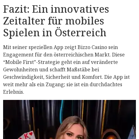
Fazit: Ein innovatives
Zeitalter für mobiles
Spielen in Österreich
Mit seiner speziellen App zeigt Bizzo Casino sein
Engagement für den österreichischen Markt. Diese
“Mobile First”-Strategie geht ein auf veränderte
Gewohnheiten und schafft Maßstäbe bei
Geschwindigkeit, Sicherheit und Komfort. Die App ist
weit mehr als ein Zugang; sie ist ein durchdachtes
Erlebnis.