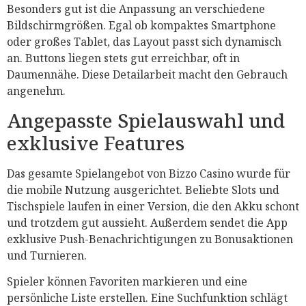
Besonders gut ist die Anpassung an verschiedene
Bildschirmgrößen. Egal ob kompaktes Smartphone
oder großes Tablet, das Layout passt sich dynamisch
an. Buttons liegen stets gut erreichbar, oft in
Daumennähe. Diese Detailarbeit macht den Gebrauch
angenehm.
Angepasste Spielauswahl und
exklusive Features
Das gesamte Spielangebot von Bizzo Casino wurde für
die mobile Nutzung ausgerichtet. Beliebte Slots und
Tischspiele laufen in einer Version, die den Akku schont
und trotzdem gut aussieht. Außerdem sendet die App
exklusive Push-Benachrichtigungen zu Bonusaktionen
und Turnieren.
Spieler können Favoriten markieren und eine
persönliche Liste erstellen. Eine Suchfunktion schlägt