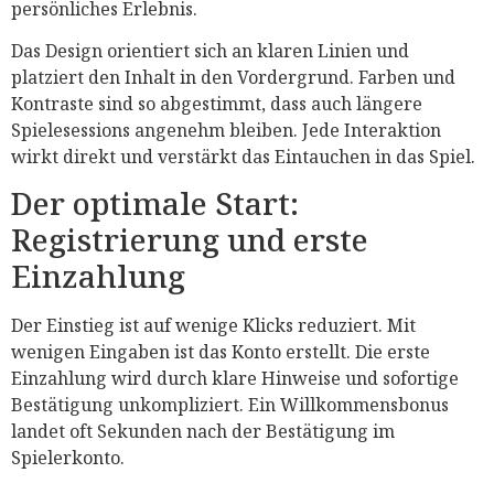
persönliches Erlebnis.
Das Design orientiert sich an klaren Linien und
platziert den Inhalt in den Vordergrund. Farben und
Kontraste sind so abgestimmt, dass auch längere
Spielesessions angenehm bleiben. Jede Interaktion
wirkt direkt und verstärkt das Eintauchen in das Spiel.
Der optimale Start:
Registrierung und erste
Einzahlung
Der Einstieg ist auf wenige Klicks reduziert. Mit
wenigen Eingaben ist das Konto erstellt. Die erste
Einzahlung wird durch klare Hinweise und sofortige
Bestätigung unkompliziert. Ein Willkommensbonus
landet oft Sekunden nach der Bestätigung im
Spielerkonto.