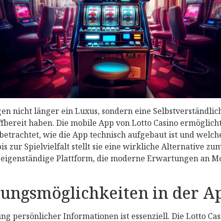
n nicht länger ein Luxus, sondern eine Selbstverständlic
riffbereit haben. Die mobile App von Lotto Casino ermögli
betrachtet, wie die App technisch aufgebaut ist und welche
s zur Spielvielfalt stellt sie eine wirkliche Alternative z
e eigenständige Plattform, die moderne Erwartungen an Mo
ungsmöglichkeiten in der A
 persönlicher Informationen ist essenziell. Die Lotto Cas