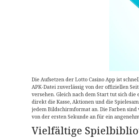
Die Aufsetzen der Lotto Casino App ist schnel
APK-Datei zuverlässig von der offiziellen Sei
versehen. Gleich nach dem Start tut sich die 
direkt die Kasse, Aktionen und die Spielesa
jedem Bildschirmformat an. Die Farben sind 
von der ersten Sekunde an für ein angenehm
Vielfältige Spielbibli