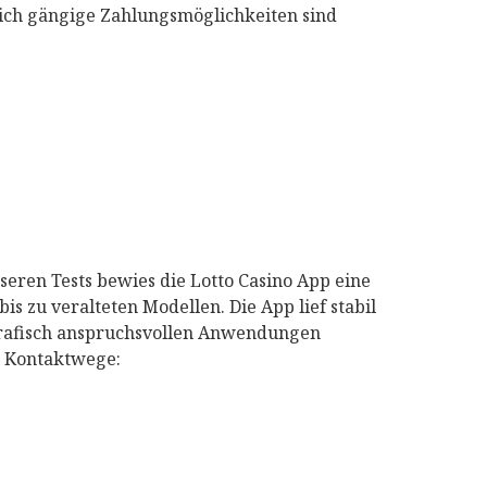
reich gängige Zahlungsmöglichkeiten sind
nseren Tests bewies die Lotto Casino App eine
 zu veralteten Modellen. Die App lief stabil
 grafisch anspruchsvollen Anwendungen
he Kontaktwege: