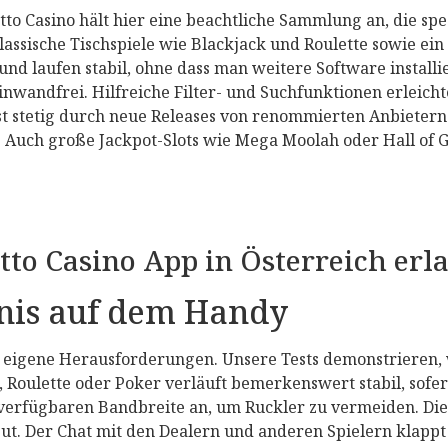
otto Casino hält hier eine beachtliche Sammlung an, die sp
lassische Tischspiele wie Blackjack und Roulette sowie ei
nd laufen stabil, ohne dass man weitere Software installie
nwandfrei. Hilfreiche Filter- und Suchfunktionen erleicht
hst stetig durch neue Releases von renommierten Anbietern
nt: Auch große Jackpot-Slots wie Mega Moolah oder Hall of
otto Casino App in Österreich erl
bnis auf dem Handy
r eigene Herausforderungen. Unsere Tests demonstrieren, w
 Roulette oder Poker verläuft bemerkenswert stabil, sofer
er verfügbaren Bandbreite an, um Ruckler zu vermeiden. D
gut. Der Chat mit den Dealern und anderen Spielern klapp