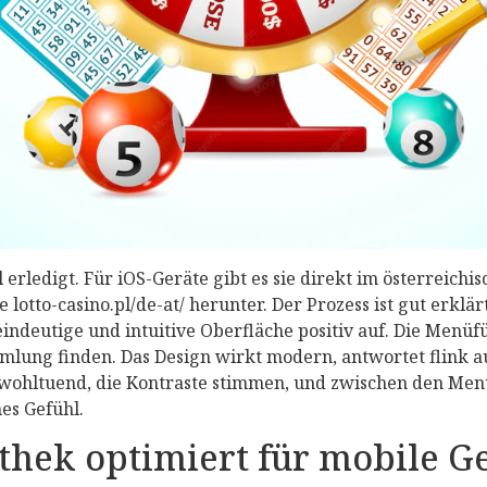
l erledigt. Für iOS-Geräte gibt es sie direkt im österreic
te lotto-casino.pl/de-at/ herunter. Der Prozess ist gut erkl
eindeutige und intuitive Oberfläche positiv auf. Die Menüfü
mmlung finden. Das Design wirkt modern, antwortet flink 
wohltuend, die Kontraste stimmen, und zwischen den Menüs 
es Gefühl.
othek optimiert für mobile G