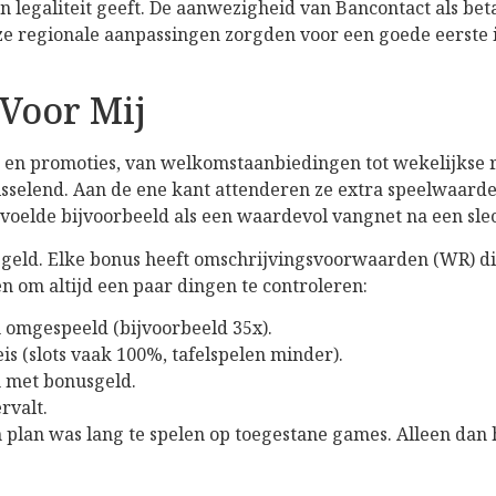
 en legaliteit geeft. De aanwezigheid van Bancontact als b
eze regionale aanpassingen zorgden voor een goede eerste
 Voor Mij
 en promoties, van welkomstaanbiedingen tot wekelijkse re
sselend. Aan de ene kant attenderen ze extra speelwaarde
 voelde bijvoorbeeld als een waardevol vangnet na een sle
s geld. Elke bonus heeft omschrijvingsvoorwaarden (WR) di
n om altijd een paar dingen te controleren:
omgespeeld (bijvoorbeeld 35x).
s (slots vaak 100%, tafelspelen minder).
en met bonusgeld.
rvalt.
an plan was lang te spelen op toegestane games. Alleen da