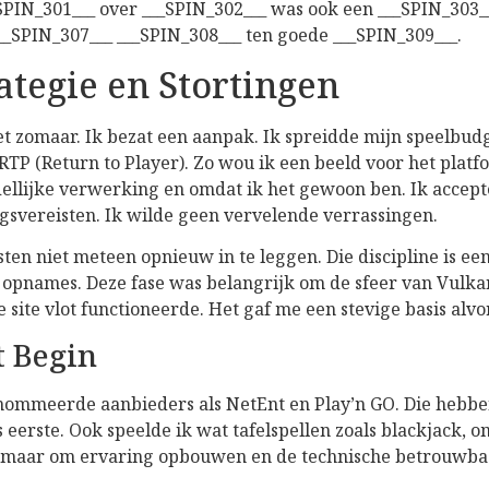
_SPIN_301___ over ___SPIN_302___ was ook een ___SPIN_303_
__SPIN_307___ ___SPIN_308___ ten goede ___SPIN_309___.
rategie en Stortingen
et zomaar. Ik bezat een aanpak. Ik spreidde mijn speelbudg
TP (Return to Player). Zo wou ik een beeld voor het platf
ddellijke verwerking en omdat ik het gewoon ben. Ik accep
gsvereisten. Ik wilde geen vervelende verrassingen.
sten niet meteen opnieuw in te leggen. Die discipline is e
n opnames. Deze fase was belangrijk om de sfeer van Vulka
site vlot functioneerde. Het gaf me een stevige basis alvo
t Begin
ommeerde aanbieders als NetEnt en Play’n GO. Die hebben
ls eerste. Ook speelde ik wat tafelspellen zoals blackjack, 
 maar om ervaring opbouwen en de technische betrouwbaar