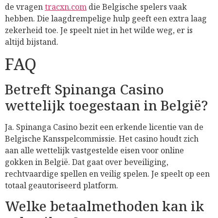
de vragen
tracxn.com
die Belgische spelers vaak
hebben. Die laagdrempelige hulp geeft een extra laag
zekerheid toe. Je speelt niet in het wilde weg, er is
altijd bijstand.
FAQ
Betreft Spinanga Casino
wettelijk toegestaan in België?
Ja. Spinanga Casino bezit een erkende licentie van de
Belgische Kansspelcommissie. Het casino houdt zich
aan alle wettelijk vastgestelde eisen voor online
gokken in België. Dat gaat over beveiliging,
rechtvaardige spellen en veilig spelen. Je speelt op een
totaal geautoriseerd platform.
Welke betaalmethoden kan ik