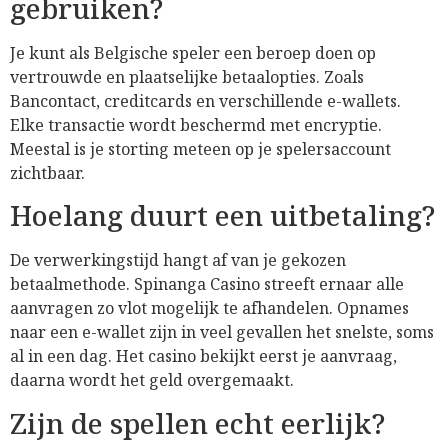
gebruiken?
Je kunt als Belgische speler een beroep doen op
vertrouwde en plaatselijke betaalopties. Zoals
Bancontact, creditcards en verschillende e-wallets.
Elke transactie wordt beschermd met encryptie.
Meestal is je storting meteen op je spelersaccount
zichtbaar.
Hoelang duurt een uitbetaling?
De verwerkingstijd hangt af van je gekozen
betaalmethode. Spinanga Casino streeft ernaar alle
aanvragen zo vlot mogelijk te afhandelen. Opnames
naar een e-wallet zijn in veel gevallen het snelste, soms
al in een dag. Het casino bekijkt eerst je aanvraag,
daarna wordt het geld overgemaakt.
Zijn de spellen echt eerlijk?