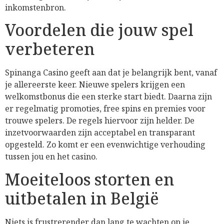
inkomstenbron.
Voordelen die jouw spel
verbeteren
Spinanga Casino geeft aan dat je belangrijk bent, vanaf
je allereerste keer. Nieuwe spelers krijgen een
welkomstbonus die een sterke start biedt. Daarna zijn
er regelmatig promoties, free spins en premies voor
trouwe spelers. De regels hiervoor zijn helder. De
inzetvoorwaarden zijn acceptabel en transparant
opgesteld. Zo komt er een evenwichtige verhouding
tussen jou en het casino.
Moeiteloos storten en
uitbetalen in België
Niets is frustrerender dan lang te wachten op je