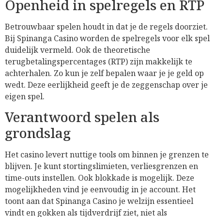
Openheid in spelregels en RTP
Betrouwbaar spelen houdt in dat je de regels doorziet.
Bij Spinanga Casino worden de spelregels voor elk spel
duidelijk vermeld. Ook de theoretische
terugbetalingspercentages (RTP) zijn makkelijk te
achterhalen. Zo kun je zelf bepalen waar je je geld op
wedt. Deze eerlijkheid geeft je de zeggenschap over je
eigen spel.
Verantwoord spelen als
grondslag
Het casino levert nuttige tools om binnen je grenzen te
blijven. Je kunt stortingslimieten, verliesgrenzen en
time-outs instellen. Ook blokkade is mogelijk. Deze
mogelijkheden vind je eenvoudig in je account. Het
toont aan dat Spinanga Casino je welzijn essentieel
vindt en gokken als tijdverdrijf ziet, niet als