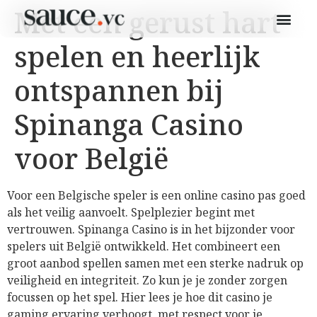
Met een gerust hart
spelen en heerlijk
ontspannen bij
Spinanga Casino
voor België
Voor een Belgische speler is een online casino pas goed
als het veilig aanvoelt. Spelplezier begint met
vertrouwen. Spinanga Casino is in het bijzonder voor
spelers uit België ontwikkeld. Het combineert een
groot aanbod spellen samen met een sterke nadruk op
veiligheid en integriteit. Zo kun je je zonder zorgen
focussen op het spel. Hier lees je hoe dit casino je
gaming ervaring verhoogt, met respect voor je