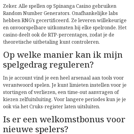
Zeker. Alle spellen op Spinanga Casino gebruiken
Random Number Generators. Onafhankelijke labs
hebben RNG’s gecertificeerd. Ze leveren willekeurige
en onvoorspelbare uitkomsten bij elke spelronde. Het
casino deelt ook de RTP-percentages, zodat je de
theoretische uitbetaling kunt controleren.
Op welke manier kan ik mijn
spelgedrag reguleren?
In je account vind je een heel arsenaal aan tools voor
verantwoord spelen. Je kunt limieten instellen voor je
stortingen of verliezen, een time-out aanvragen of
kiezen zelfuitsluiting. Voor langere periodes kun je je
ook via het Cruks-register laten uitsluiten.
Is er een welkomstbonus voor
nieuwe spelers?